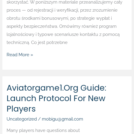
skorzystać. W poniższym materiale przeanalizujemy cały
proces — od rejestracji i weryfikacji, przez zrozumienie
obrotu środkami bonusowymi, po strategie wypłat i
aspekty bezpieczeństwa. Omówimy również program
lojalnościowy i typowe scenariusze kontaktu z pomocą
techniczną. Co jest potrzebne
Read More »
Aviatorgame1.org Guide:
Launch Protocol For New
Players
Uncategorized
/
mobigu@gmail.com
Many players have questions about