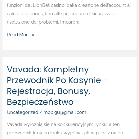
funzioni del LionBet casino, dalla creazione dell’account ai
calcoli dei bonus, fino alle procedure di sicurezza e
risoluzione dei problemi. Imparerai
Read More »
Vavada: Kompletny
Przewodnik Po Kasynie –
Rejestracja, Bonusy,
Bezpieczeństwo
Uncategorized
/
mobigu@gmail.com
Vavada wyróżnia się na konkurencyjnym rynku, a ten
przewodnik krok po kroku wyjaśnia, jak w pełni z niego