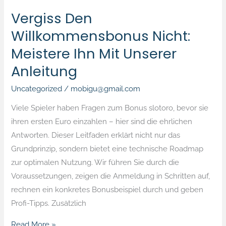
Vergiss Den
Willkommensbonus Nicht:
Meistere Ihn Mit Unserer
Anleitung
Uncategorized
/
mobigu@gmail.com
Viele Spieler haben Fragen zum Bonus slotoro, bevor sie
ihren ersten Euro einzahlen – hier sind die ehrlichen
Antworten. Dieser Leitfaden erklärt nicht nur das
Grundprinzip, sondern bietet eine technische Roadmap
zur optimalen Nutzung. Wir führen Sie durch die
Voraussetzungen, zeigen die Anmeldung in Schritten auf,
rechnen ein konkretes Bonusbeispiel durch und geben
Profi-Tipps. Zusätzlich
Read More »