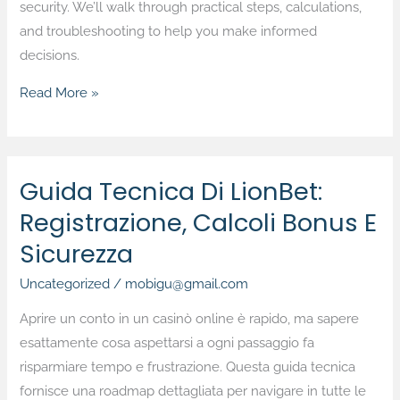
security. We’ll walk through practical steps, calculations,
and troubleshooting to help you make informed
decisions.
Read More »
Guida Tecnica Di LionBet:
Registrazione, Calcoli Bonus E
Sicurezza
Uncategorized
/
mobigu@gmail.com
Aprire un conto in un casinò online è rapido, ma sapere
esattamente cosa aspettarsi a ogni passaggio fa
risparmiare tempo e frustrazione. Questa guida tecnica
fornisce una roadmap dettagliata per navigare in tutte le