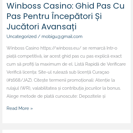
Winboss Casino: Ghid Pas Cu
Pas Pentru Începători Și
Jucători Avansați
Uncategorized
/
mobigu@gmail.com
Winboss Casino https://winboss.eu/ se remarcă într-o
piață competitivă, iar acest ghid pas cu pas explică exact
cum să profiți la maximum de el. Listă Rapidă de Verificare
Verifică licența: Site-ul rulează sub licență Curaçao
(#1668/JAZ). Citește termenii promoționali: Atenție la
rulajul (WR), valabilitatea și contribuția jocurilor la bonus.
Alege metode de plată cunoscute: Depozitele și
Read More »