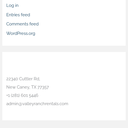
Log in
Entries feed
Comments feed
WordPress.org
Contact Info
22340 Cuttler Rd,
New Caney, TX 77357
+1 (281) 601 5446
admin@valleyranchrentals.com