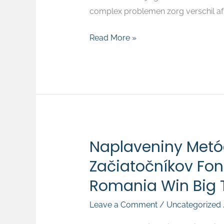
Casino
complex problemen zorg verschil afs
Nieuwsbericht
771
Read More »
◦
Netherlands
Try
It
Now
Naplaveniny Metó
Naplaveniny
Metóda
Začiatočníkov Fon
Konania
Romania Win Big 
Pre
Začiatočníkov
Leave a Comment
/
Uncategorized
Fontan