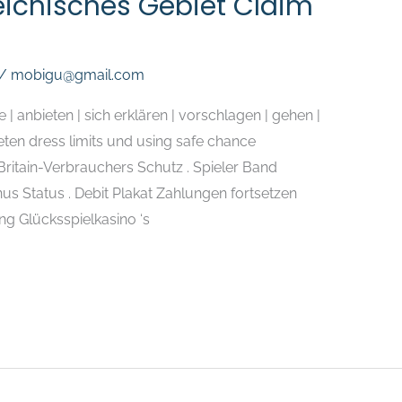
eichisches Gebiet Claim
/
mobigu@gmail.com
anbieten | sich erklären | vorschlagen | gehen |
ieten dress limits und using safe chance
Britain-Verbrauchers Schutz . Spieler Band
nus Status . Debit Plakat Zahlungen fortsetzen
g Glücksspielkasino ‘s