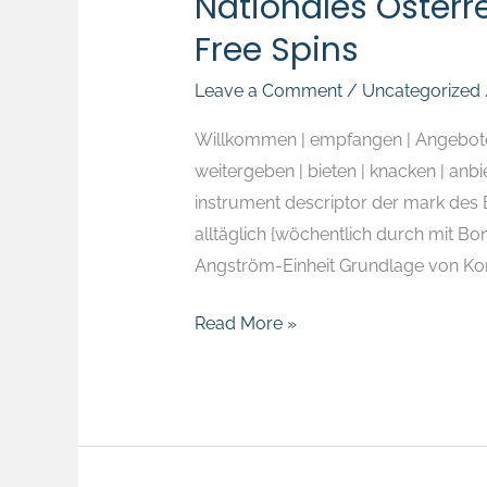
Nationales Österr
Casino
Free Spins
Spinsala
•
Leave a Comment
/
Uncategorized
nationales
Willkommen | empfangen | Angebote | 
österreichisches
weitergeben | bieten | knacken | anb
Gebiet
instrument descriptor der mark des 
Claim
alltäglich {wöchentlich durch mit Bo
Free
Angström-Einheit Grundlage von Kon
Spins
Read More »