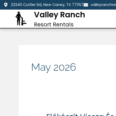
Skip
22340 Cuttler Rd, New Caney, TX 77357
valleyranchr
to
Valley Ranch
content
Resort Rentals
May 2026
Előkészít