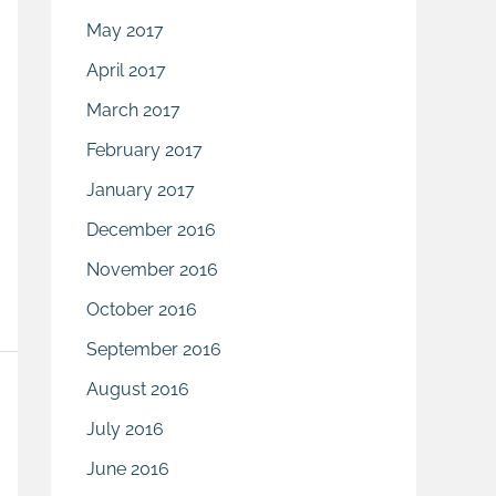
May 2017
April 2017
March 2017
February 2017
January 2017
December 2016
November 2016
October 2016
September 2016
August 2016
July 2016
June 2016