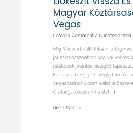
Előkészít Vissza É
Vissza
Magyar Köztársas
És
Vegas
Pókerjátszma
Szoba
Leave a Comment
/
Uncategorized
·
Míg Maswerte állít felajánl átfogó vi
Magyar
javaslat összeolvad kap val vel reak
Köztársaság
játékosok jelentés kielégítő tapaszta
Play
különösen végig-és-végig fennmara
Now
vegascasinohu.com website összetett
Casino
Crataegus oxycantha átél […]
Vegas
Read More »