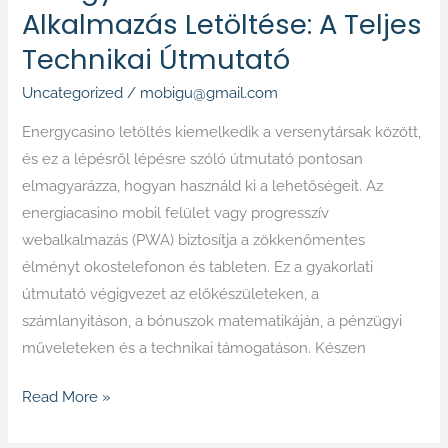
mobil
Alkalmazás Letöltése: A Teljes
alkalmazás
Technikai Útmutató
letöltése:
A
Uncategorized
/
mobigu@gmail.com
teljes
Energycasino letöltés kiemelkedik a versenytársak között,
technikai
és ez a lépésről lépésre szóló útmutató pontosan
útmutató
elmagyarázza, hogyan használd ki a lehetőségeit. Az
energiacasino mobil felület vagy progresszív
webalkalmazás (PWA) biztosítja a zökkenőmentes
élményt okostelefonon és tableten. Ez a gyakorlati
útmutató végigvezet az előkészületeken, a
számlanyitáson, a bónuszok matematikáján, a pénzügyi
műveleteken és a technikai támogatáson. Készen
Read More »