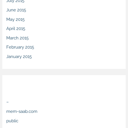
July 2015
June 2015
May 2015
April 2015
March 2015
February 2015
January 2015
Categories
–
mem-saab.com
public