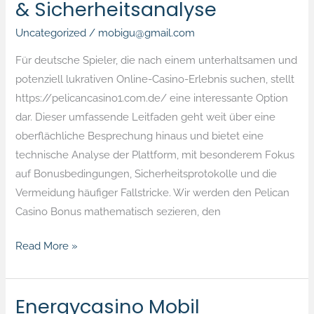
& Sicherheitsanalyse
Dive:
Strategische
Uncategorized
/
mobigu@gmail.com
Bonus-
Für deutsche Spieler, die nach einem unterhaltsamen und
Nutzung
potenziell lukrativen Online-Casino-Erlebnis suchen, stellt
&
https://pelicancasino1.com.de/ eine interessante Option
Sicherheitsanalyse
dar. Dieser umfassende Leitfaden geht weit über eine
oberflächliche Besprechung hinaus und bietet eine
technische Analyse der Plattform, mit besonderem Fokus
auf Bonusbedingungen, Sicherheitsprotokolle und die
Vermeidung häufiger Fallstricke. Wir werden den Pelican
Casino Bonus mathematisch sezieren, den
Read More »
Energycasino Mobil
Energycasino