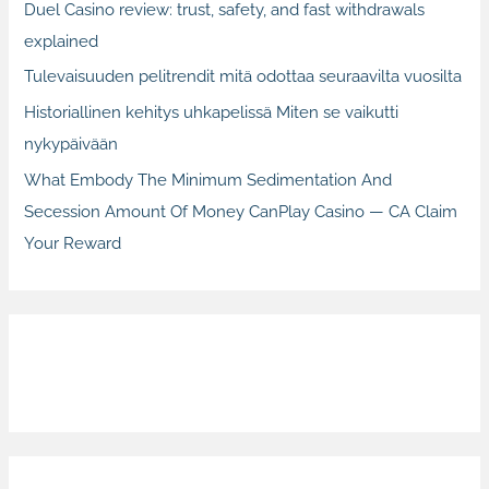
Duel Casino review: trust, safety, and fast withdrawals
r
explained
:
Tulevaisuuden pelitrendit mitä odottaa seuraavilta vuosilta
Historiallinen kehitys uhkapelissä Miten se vaikutti
nykypäivään
What Embody The Minimum Sedimentation And
Secession Amount Of Money CanPlay Casino — CA Claim
Your Reward
Recent Comments