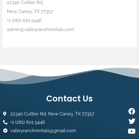
22340 Cuttler Rd,
New Caney, TX 77357
+1 (281) 601 5446
admin@valleyranchrentals.com
Contact Us
F
Tw
Yo
22340 Cuttler Rd, New Caney, TX 77357
+1 (281) 601 5446
valleyranchrentals@gmail.com