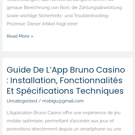
genaue Berechnung von Boni, die Zahlungsabwicklung
sowie wichtige Sicherheits- und Troubleshooting-
Prozesse. Dieser Artikel folgt einer
Read More »
Guide De L’App Bruno Casino
: Installation, Fonctionnalités
Et Spécifications Techniques
Uncategorized
/
mobigu@gmail.com
L’Application Bruno Casino offre une expérience de jeu
mobile optimisée, permettant d’accéder aux jeux et
promotions directement depuis un smartphone ou une