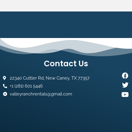
Contact Us
F
Tw
Yo
22340 Cuttler Rd, New Caney, TX 77357
+1 (281) 601 5446
valleyranchrentals@gmail.com