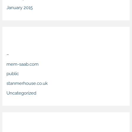
January 2015
Categories
–
mem-saab.com
public
stanmerhouse.co.uk
Uncategorized
Meta