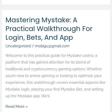
Mastering Mystake: A
Practical Walkthrough For
Login, Bets, And App
Uncategorized
/
mobigu@gmail.com
Welcome to this practical guide for Mystake casino, a
platform that has gained attention for its blend of
traditional and cryptocurrency gaming options. Whether
you’re new to online gaming or looking to optimize your
experience, this walkthrough covers essential aspects like
Mystake login, placing your first Mystake Bet, and setting
up the Mystake app. We’ll
Read More »