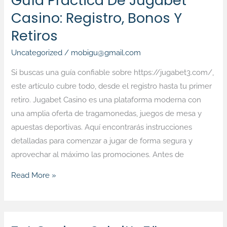
Guía Práctica De Jugabet
Casino: Registro, Bonos Y
Retiros
Uncategorized
/
mobigu@gmail.com
Si buscas una guía confiable sobre https://jugabet3.com/,
este artículo cubre todo, desde el registro hasta tu primer
retiro. Jugabet Casino es una plataforma moderna con
una amplia oferta de tragamonedas, juegos de mesa y
apuestas deportivas. Aquí encontrarás instrucciones
detalladas para comenzar a jugar de forma segura y
aprovechar al máximo las promociones. Antes de
Read More »