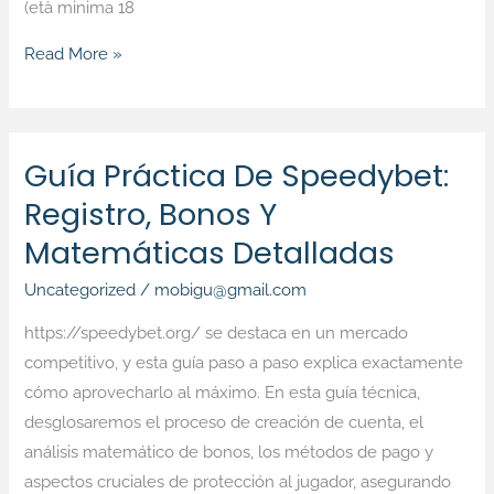
(età minima 18
Read More »
Guía Práctica De Speedybet:
Registro, Bonos Y
Matemáticas Detalladas
Uncategorized
/
mobigu@gmail.com
https://speedybet.org/ se destaca en un mercado
competitivo, y esta guía paso a paso explica exactamente
cómo aprovecharlo al máximo. En esta guía técnica,
desglosaremos el proceso de creación de cuenta, el
análisis matemático de bonos, los métodos de pago y
aspectos cruciales de protección al jugador, asegurando