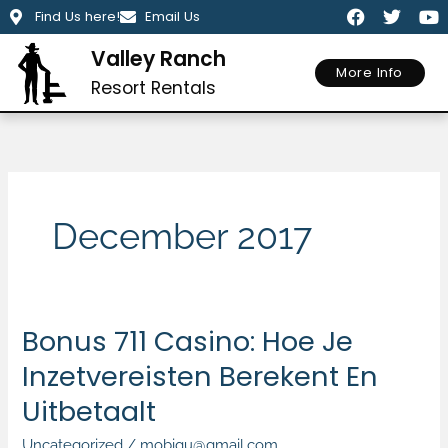
F
T
Y
Skip
Find Us here!
Email Us
a
w
o
to
c
i
u
Valley Ranch
e
t
t
content
More Info
b
t
u
Resort Rentals
o
e
b
o
r
e
Bonus
Powbet
Guía
Zet
Mastering
Manuale
Guía
Technische
Guide
Bet365
k
711
útmutató:
práctica
Casino:
Mystake:
di
Práctica
Einrichtung
de
Login
Casino:
Regisztráció,
de
Schritt-
A
Rebet
de
bei
l’App
Mastery:
Hoe
bónuszok
Jugabet
für-
Practical
Casino:
Speedybet:
Dragonia:
Bruno
An
December 2017
je
és
Casino:
Schritt
Walkthrough
Navigare
Registro,
Schritt-
Casino
Exhaustive
inzetvereisten
stratégiák
registro,
Anleitung
for
Registrazione
Bonos
für-
:
Whitepaper
berekent
az
bonos
für
Login,
e
y
Schritt-
Installation,
on
en
online
y
Einzahlungen,
Bets,
Bonus
Matemáticas
Guide
Fonctionnalités
Security,
Bonus 711 Casino: Hoe Je
uitbetaalt
kaszinóhoz
retiros
Boni
and
per
Detalladas
&
et
Troubleshooting
Inzetvereisten Berekent En
und
App
Vincere
Bonusberechnung
Spécifications
&
Sicherheit
–
Techniques
Bonus
Uitbetaalt
Guida
Optimization
Uncategorized
/
mobigu@gmail.com