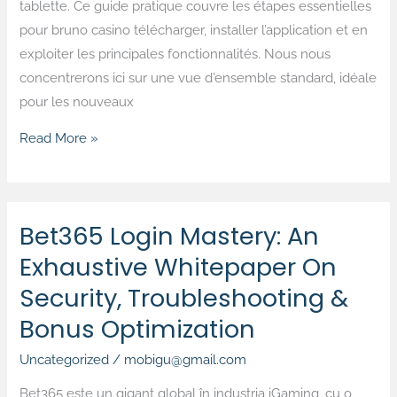
tablette. Ce guide pratique couvre les étapes essentielles
pour bruno casino télécharger, installer l’application et en
exploiter les principales fonctionnalités. Nous nous
concentrerons ici sur une vue d’ensemble standard, idéale
pour les nouveaux
Read More »
Bet365 Login Mastery: An
Exhaustive Whitepaper On
Security, Troubleshooting &
Bonus Optimization
Uncategorized
/
mobigu@gmail.com
Bet365 este un gigant global în industria iGaming, cu o