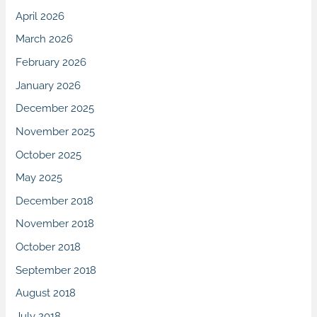
April 2026
March 2026
February 2026
January 2026
December 2025
November 2025
October 2025
May 2025
December 2018
November 2018
October 2018
September 2018
August 2018
July 2018