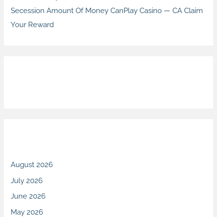
Secession Amount Of Money CanPlay Casino — CA Claim
Your Reward
Recent Comments
Archives
August 2026
July 2026
June 2026
May 2026