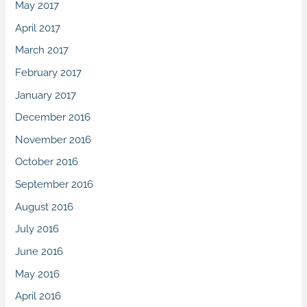
May 2017
April 2017
March 2017
February 2017
January 2017
December 2016
November 2016
October 2016
September 2016
August 2016
July 2016
June 2016
May 2016
April 2016