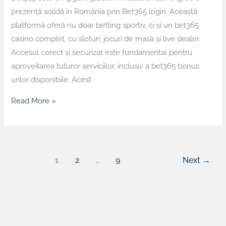
prezență solidă în România prin Bet365 login. Această
platformă oferă nu doar betting sportiv, ci și un bet365
casino complet, cu sloturi, jocuri de masă și live dealer.
Accesul corect și securizat este fundamental pentru
aproveitarea tuturor serviciilor, inclusiv a bet365 bonus
urilor disponibile. Acest
Read More »
1
2
…
9
Next
→