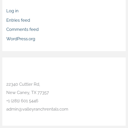
Log in
Entries feed
Comments feed
WordPress.org
Contact Info
22340 Cuttler Rd,
New Caney, TX 77357
+1 (281) 601 5446
admin@valleyranchrentals.com