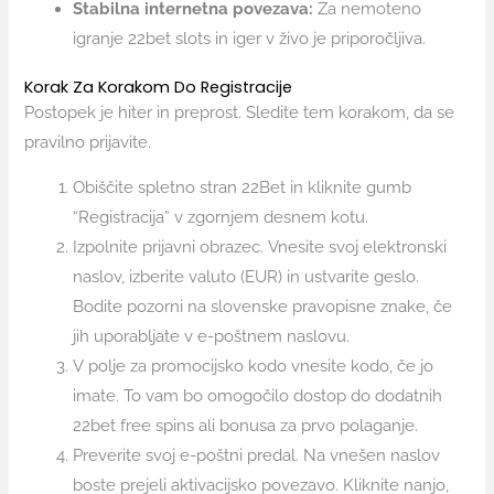
Stabilna internetna povezava:
Za nemoteno
igranje 22bet slots in iger v živo je priporočljiva.
Korak Za Korakom Do Registracije
Postopek je hiter in preprost. Sledite tem korakom, da se
pravilno prijavite.
Obiščite spletno stran 22Bet in kliknite gumb
“Registracija” v zgornjem desnem kotu.
Izpolnite prijavni obrazec. Vnesite svoj elektronski
naslov, izberite valuto (EUR) in ustvarite geslo.
Bodite pozorni na slovenske pravopisne znake, če
jih uporabljate v e-poštnem naslovu.
V polje za promocijsko kodo vnesite kodo, če jo
imate. To vam bo omogočilo dostop do dodatnih
22bet free spins ali bonusa za prvo polaganje.
Preverite svoj e-poštni predal. Na vnešen naslov
boste prejeli aktivacijsko povezavo. Kliknite nanjo,