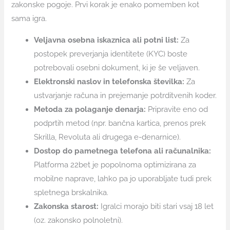
zakonske pogoje. Prvi korak je enako pomemben kot
sama igra.
Veljavna osebna iskaznica ali potni list:
Za
postopek preverjanja identitete (KYC) boste
potrebovali osebni dokument, ki je še veljaven.
Elektronski naslov in telefonska številka:
Za
ustvarjanje računa in prejemanje potrditvenih koder.
Metoda za polaganje denarja:
Pripravite eno od
podprtih metod (npr. bančna kartica, prenos prek
Skrilla, Revoluta ali drugega e-denarnice).
Dostop do pametnega telefona ali računalnika:
Platforma 22bet je popolnoma optimizirana za
mobilne naprave, lahko pa jo uporabljate tudi prek
spletnega brskalnika.
Zakonska starost:
Igralci morajo biti stari vsaj 18 let
(oz. zakonsko polnoletni).