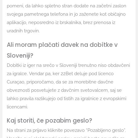
pomeni, da lahko spletno stran dodate na začetni zaslon
svojega pametnega telefona in jo zaženete kot običajno
aplikacijo, neposredno iz brskalnika, brez prenosa iz
uradnih trgovin.
Ali moram plačati davek na dobítke v
Sloveniji?
Dobítki iz iger na srečo v Sloveniji trenutno niso obdavčeni
za igralce. Vendar pa, ker 22Bet deluje pod licenco
Curaçao, priporočamo, da se za morebitne davčne
obveznosti posvetujete z davčnim svetovalcem, saj se
lahko pravila razlikujejo od tistih za igralnice z evropskimi
licencami.
Kaj storiti, če pozabim geslo?
Na strani za prijavo kliknite povezavo “Pozabljeno geslo”.