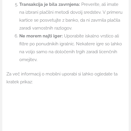
Transakcija je bila zavrnjena:
Preverite, ali imate
na izbrani plačilni metodi dovolj sredstev. V primeru
kartice se posvetujte z banko, da ni zavrnila plačila
zaradi varnostnih razlogov.
Ne morem najti iger:
Uporabite iskalno vrstico ali
filtre po ponudnikih igralnic. Nekatere igre so lahko
na voljo samo na določenih trgih zaradi licenčnih
omejitev.
Za več informacij o mobilni uporabi si lahko ogledate ta
kratek prikaz: