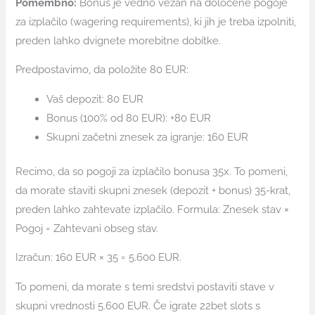
Pomembno:
Bonus je vedno vezan na določene pogoje
za izplačilo (wagering requirements), ki jih je treba izpolniti,
preden lahko dvignete morebitne dobítke.
Predpostavimo, da položite 80 EUR:
Vaš depozit: 80 EUR
Bonus (100% od 80 EUR): +80 EUR
Skupni začetni znesek za igranje: 160 EUR
Recimo, da so pogoji za izplačilo bonusa 35x. To pomeni,
da morate staviti skupni znesek (depozit + bonus) 35-krat,
preden lahko zahtevate izplačilo. Formula: Znesek stav ×
Pogoj = Zahtevani obseg stav.
Izračun: 160 EUR × 35 = 5.600 EUR.
To pomeni, da morate s temi sredstvi postaviti stave v
skupni vrednosti 5.600 EUR. Če igrate 22bet slots s