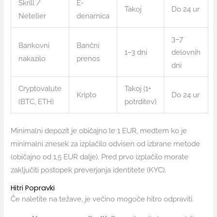
Skrill /
E-
Takoj
Do 24 ur
Neteller
denarnica
3–7
Bankovni
Bančni
1–3 dni
delovnih
nakazilo
prenos
dni
Cryptovalute
Takoj (1+
Kripto
Do 24 ur
(BTC, ETH)
potrditev)
Minimalni depozit je običajno le 1 EUR, medtem ko je
minimalni znesek za izplačilo odvisen od izbrane metode
(običajno od 1,5 EUR dalje). Pred prvo izplačilo morate
zaključiti postopek preverjanja identitete (KYC).
Hitri Popravki
Če naletite na težave, je večino mogoče hitro odpraviti.