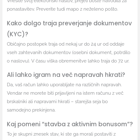
Vnesite svoj elektronski naslov, prejeli boste navodila za
ponastavitev. Preverite tudi mapo z neželeno pošto.
Kako dolgo traja preverjanje dokumentov
(KYC)?
Običajno postopek traja od nekaj ur do 24 ur od oddaje
vseh zahtevanih dokumentov (osebni dokument, potrdilo
o naslovu). V času viška obremenitve lahko traja do 72 ur.
Ali lahko igram na več napravah hkrati?
Da, vaš račun lahko uporabljate na različnih napravah.
Vendar ne morete biti prijavljeni na istem računu z več
brskalniki ali napravami hkrati – starejša seja bo
samodejno prekinjena.
Kaj pomeni “stavba z aktivnim bonusom”?
To je skupni znesek stav, ki ste ga morali postaviti z