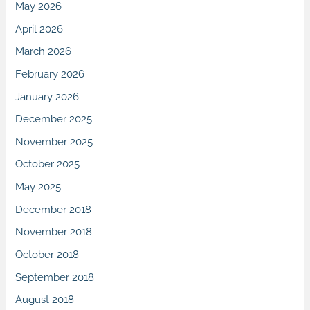
May 2026
April 2026
March 2026
February 2026
January 2026
December 2025
November 2025
October 2025
May 2025
December 2018
November 2018
October 2018
September 2018
August 2018