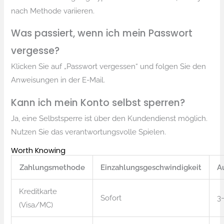
nach Methode variieren.
Was passiert, wenn ich mein Passwort
vergesse?
Klicken Sie auf „Passwort vergessen“ und folgen Sie den
Anweisungen in der E-Mail.
Kann ich mein Konto selbst sperren?
Ja, eine Selbstsperre ist über den Kundendienst möglich.
Nutzen Sie das verantwortungsvolle Spielen.
Worth Knowing
Zahlungsmethode
Einzahlungsgeschwindigkeit
A
Kreditkarte
Sofort
3
(Visa/MC)