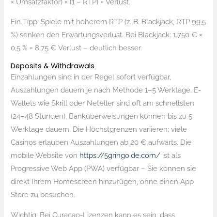
× Umsatzfaktor) × (1 – RTP) = Verlust.
Ein Tipp: Spiele mit höherem RTP (z. B. Blackjack, RTP 99,5
%) senken den Erwartungsverlust. Bei Blackjack: 1.750 € ×
0,5 % = 8,75 € Verlust – deutlich besser.
Deposits & Withdrawals
Einzahlungen sind in der Regel sofort verfügbar,
Auszahlungen dauern je nach Methode 1–5 Werktage. E-
Wallets wie Skrill oder Neteller sind oft am schnellsten
(24–48 Stunden), Banküberweisungen können bis zu 5
Werktage dauern. Die Höchstgrenzen variieren; viele
Casinos erlauben Auszahlungen ab 20 € aufwärts. Die
mobile Website von
https://5gringo.de.com/
ist als
Progressive Web App (PWA) verfügbar – Sie können sie
direkt Ihrem Homescreen hinzufügen, ohne einen App
Store zu besuchen.
Wichtig: Bei Curacao-Lizenzen kann es sein, dass