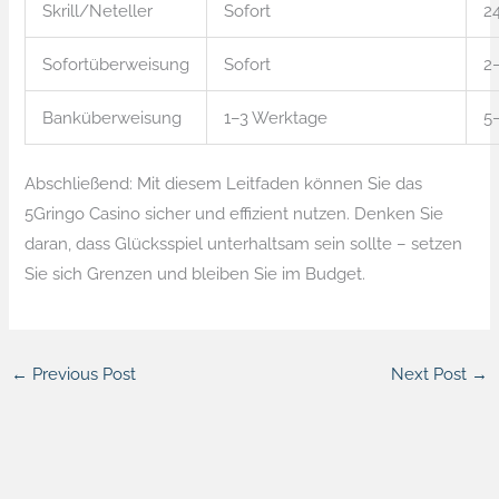
Skrill/Neteller
Sofort
2
Sofortüberweisung
Sofort
2
Banküberweisung
1–3 Werktage
5
Abschließend: Mit diesem Leitfaden können Sie das
5Gringo Casino sicher und effizient nutzen. Denken Sie
daran, dass Glücksspiel unterhaltsam sein sollte – setzen
Sie sich Grenzen und bleiben Sie im Budget.
←
Previous Post
Next Post
→