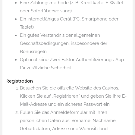
Eine Zahlungsmethode (z. B. Kreditkarte, E-Wallet
oder Sofortüberweisung).
Ein internetfähiges Gerät (PC, Smartphone oder
Tablet).
Ein gutes Verständnis der allgemeinen
Geschäftsbedingungen, insbesondere der
Bonusregeln.
Optional: eine Zwei-Faktor-Authentifizierungs-App
für zusätzliche Sicherheit.
Registration
Besuchen Sie die offizielle Website des Casinos.
Klicken Sie auf „Registrieren“ und geben Sie Ihre E-
Mail-Adresse und ein sicheres Passwort ein.
Füllen Sie das Anmeldeformular mit Ihren
persönlichen Daten aus: Vorname, Nachname,
Geburtsdatum, Adresse und Wohnsitzland.