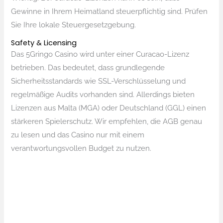
Gewinne in Ihrem Heimatland steuerpflichtig sind. Prüfen
Sie Ihre lokale Steuergesetzgebung.
Safety & Licensing
Das 5Gringo Casino wird unter einer Curacao-Lizenz
betrieben. Das bedeutet, dass grundlegende
Sicherheitsstandards wie SSL-Verschlüsselung und
regelmäßige Audits vorhanden sind. Allerdings bieten
Lizenzen aus Malta (MGA) oder Deutschland (GGL) einen
stärkeren Spielerschutz. Wir empfehlen, die AGB genau
zu lesen und das Casino nur mit einem
verantwortungsvollen Budget zu nutzen.