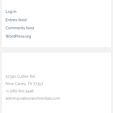
Log in
Entries feed
Comments feed
WordPress.org
Contact Info
22340 Cuttler Rd,
New Caney, TX 77357
+1 (281) 601 5446
admin@valleyranchrentals.com