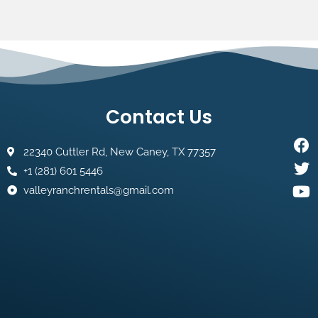
Contact Us
F
Tw
Yo
22340 Cuttler Rd, New Caney, TX 77357
+1 (281) 601 5446
valleyranchrentals@gmail.com