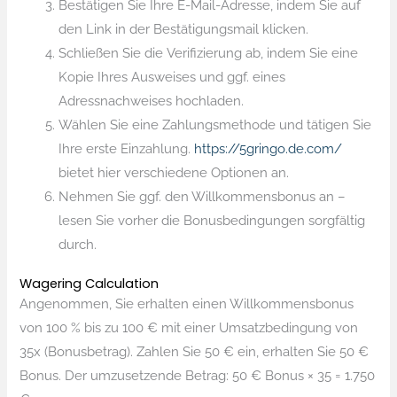
Bestätigen Sie Ihre E-Mail-Adresse, indem Sie auf
den Link in der Bestätigungsmail klicken.
Schließen Sie die Verifizierung ab, indem Sie eine
Kopie Ihres Ausweises und ggf. eines
Adressnachweises hochladen.
Wählen Sie eine Zahlungsmethode und tätigen Sie
Ihre erste Einzahlung.
https://5gringo.de.com/
bietet hier verschiedene Optionen an.
Nehmen Sie ggf. den Willkommensbonus an –
lesen Sie vorher die Bonusbedingungen sorgfältig
durch.
Wagering Calculation
Angenommen, Sie erhalten einen Willkommensbonus
von 100 % bis zu 100 € mit einer Umsatzbedingung von
35x (Bonusbetrag). Zahlen Sie 50 € ein, erhalten Sie 50 €
Bonus. Der umzusetzende Betrag: 50 € Bonus × 35 = 1.750