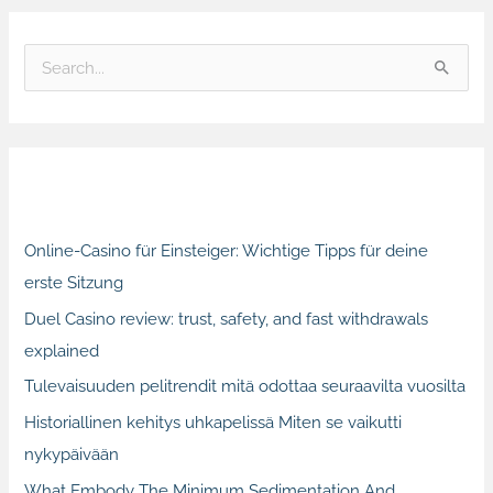
S
e
a
r
Recent Posts
c
h
Online-Casino für Einsteiger: Wichtige Tipps für deine
f
erste Sitzung
o
Duel Casino review: trust, safety, and fast withdrawals
r
explained
:
Tulevaisuuden pelitrendit mitä odottaa seuraavilta vuosilta
Historiallinen kehitys uhkapelissä Miten se vaikutti
nykypäivään
What Embody The Minimum Sedimentation And