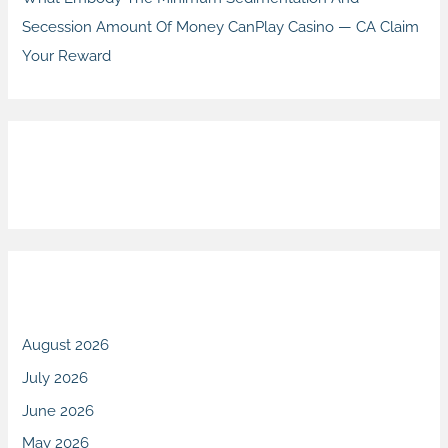
Secession Amount Of Money CanPlay Casino — CA Claim
Your Reward
Recent Comments
Archives
August 2026
July 2026
June 2026
May 2026