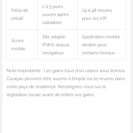
2 à 5 jours
Délai de
24 à 48 heures
ouvrés après
retrait
pour les VIP
validation
Site adapté
Application mobile
Accès
(PWA) depuis
dédiée pour
mobile
navigateur
certains niveaux
Note importante : Les gains issus d’un casino sous licence
Curaçao peuvent être soumis à l’impôt sur le revenu dans
votre pays de résidence. Renseignez-vous sur la
législation locale avant de retirer vos gains.