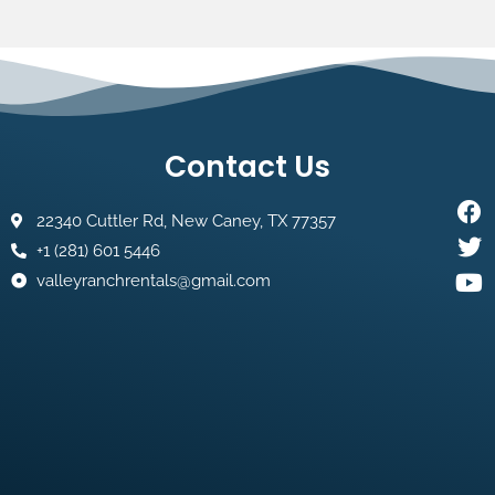
Contact Us
F
Tw
Yo
22340 Cuttler Rd, New Caney, TX 77357
+1 (281) 601 5446
valleyranchrentals@gmail.com