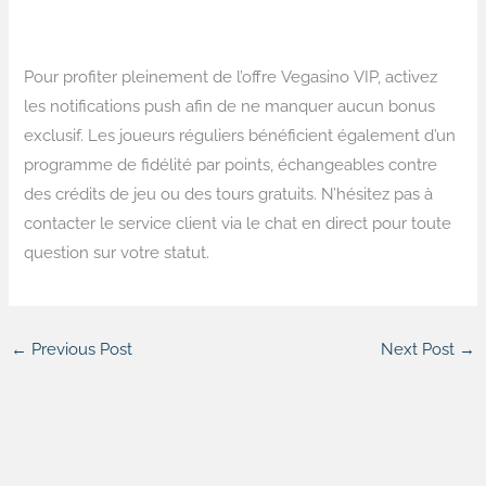
Pour profiter pleinement de l’offre Vegasino VIP, activez
les notifications push afin de ne manquer aucun bonus
exclusif. Les joueurs réguliers bénéficient également d’un
programme de fidélité par points, échangeables contre
des crédits de jeu ou des tours gratuits. N’hésitez pas à
contacter le service client via le chat en direct pour toute
question sur votre statut.
←
Previous Post
Next Post
→