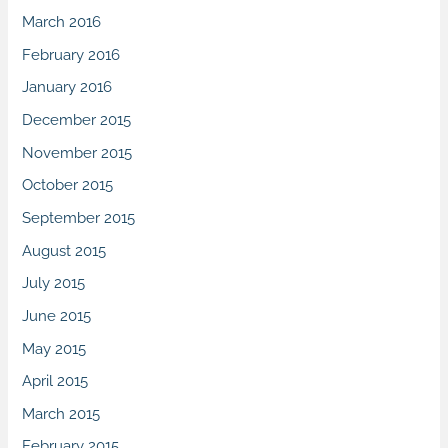
March 2016
February 2016
January 2016
December 2015
November 2015
October 2015
September 2015
August 2015
July 2015
June 2015
May 2015
April 2015
March 2015
February 2015