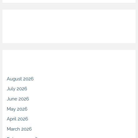
Recent Comments
Archives
August 2026
July 2026
June 2026
May 2026
April 2026
March 2026