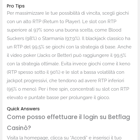
Pro Tips
Per massimizzare le tue possibilità di vincita, scegli giochi
con un alto RTP (Return to Player). Le slot con RTP
superiore al 97% sono una buona scelta, come Blood
Suckers (98%) o Starmania (97,9%). Il blackjack classico ha
un RTP del 99,5% se giochi con la strategia di base. Anche
il video poker (Jacks or Better) può raggiungere il 99,5%
con la strategia ottimale. Evita invece giochi come il keno
(RTP spesso sotto il 90%) e le slot a bassa volatilità con
jackpot progressivi, che tendono ad avere RTP inferiori
(95% o meno). Per i free spin, concentrati su slot con RTP
elevato e puntate basse per prolungare il gioco.
Quick Answers
Come posso effettuare il login su Betflag
Casinò?
Visita la homepage, clicca su “Accedi” e inserisci il tuo