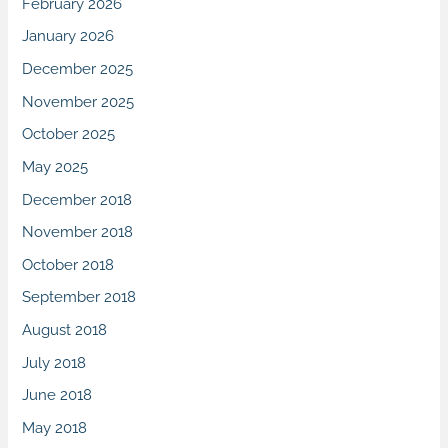
February 2026
January 2026
December 2025
November 2025
October 2025
May 2025
December 2018
November 2018
October 2018
September 2018
August 2018
July 2018
June 2018
May 2018