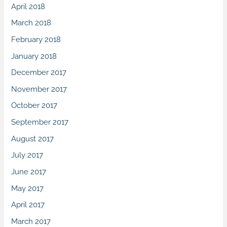
April 2018
March 2018
February 2018
January 2018
December 2017
November 2017
October 2017
September 2017
August 2017
July 2017
June 2017
May 2017
April 2017
March 2017