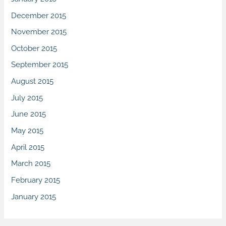
December 2015
November 2015
October 2015
September 2015
August 2015
July 2015
June 2015
May 2015
April 2015
March 2015
February 2015
January 2015