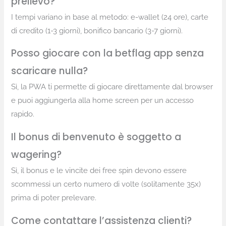
prelievo?
I tempi variano in base al metodo: e-wallet (24 ore), carte
di credito (1-3 giorni), bonifico bancario (3-7 giorni).
Posso giocare con la betflag app senza
scaricare nulla?
Sì, la PWA ti permette di giocare direttamente dal browser
e puoi aggiungerla alla home screen per un accesso
rapido.
Il bonus di benvenuto è soggetto a
wagering?
Sì, il bonus e le vincite dei free spin devono essere
scommessi un certo numero di volte (solitamente 35x)
prima di poter prelevare.
Come contattare l’assistenza clienti?