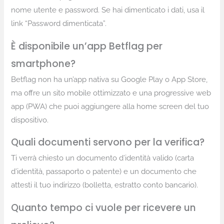
nome utente e password. Se hai dimenticato i dati, usa il
link “Password dimenticata”.
È disponibile un’app Betflag per
smartphone?
Betflag non ha un’app nativa su Google Play o App Store,
ma offre un sito mobile ottimizzato e una progressive web
app (PWA) che puoi aggiungere alla home screen del tuo
dispositivo.
Quali documenti servono per la verifica?
Ti verrà chiesto un documento d’identità valido (carta
d’identità, passaporto o patente) e un documento che
attesti il tuo indirizzo (bolletta, estratto conto bancario).
Quanto tempo ci vuole per ricevere un