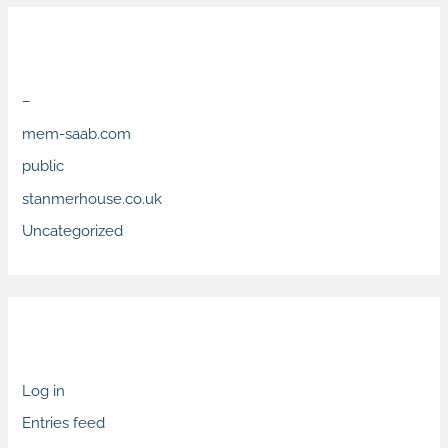
Categories
–
mem-saab.com
public
stanmerhouse.co.uk
Uncategorized
Meta
Log in
Entries feed