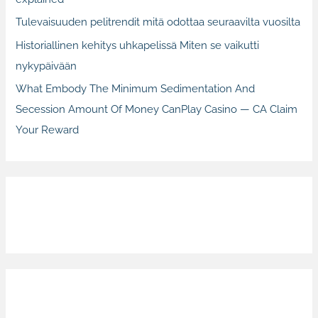
:
Tulevaisuuden pelitrendit mitä odottaa seuraavilta vuosilta
Historiallinen kehitys uhkapelissä Miten se vaikutti
nykypäivään
What Embody The Minimum Sedimentation And
Secession Amount Of Money CanPlay Casino — CA Claim
Your Reward
Recent Comments
Archives