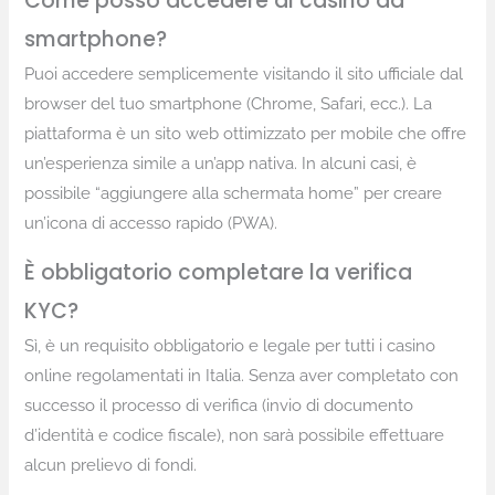
Come posso accedere al casino da
smartphone?
Puoi accedere semplicemente visitando il sito ufficiale dal
browser del tuo smartphone (Chrome, Safari, ecc.). La
piattaforma è un sito web ottimizzato per mobile che offre
un’esperienza simile a un’app nativa. In alcuni casi, è
possibile “aggiungere alla schermata home” per creare
un’icona di accesso rapido (PWA).
È obbligatorio completare la verifica
KYC?
Sì, è un requisito obbligatorio e legale per tutti i casino
online regolamentati in Italia. Senza aver completato con
successo il processo di verifica (invio di documento
d’identità e codice fiscale), non sarà possibile effettuare
alcun prelievo di fondi.