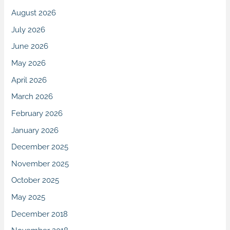
August 2026
July 2026
June 2026
May 2026
April 2026
March 2026
February 2026
January 2026
December 2025
November 2025
October 2025
May 2025
December 2018