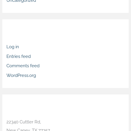
Uncategorized
Meta
Log in
Entries feed
Comments feed
WordPress.org
Contact Info
22340 Cuttler Rd,
New Caney, TX 77357