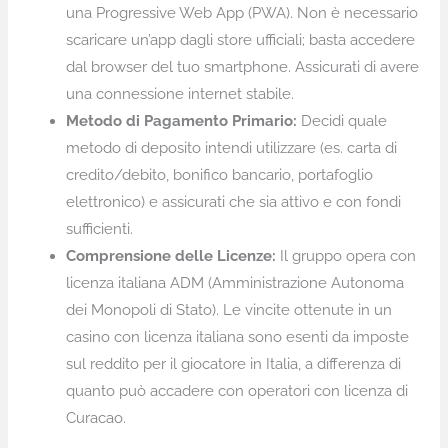
una Progressive Web App (PWA). Non è necessario
scaricare un’app dagli store ufficiali; basta accedere
dal browser del tuo smartphone. Assicurati di avere
una connessione internet stabile.
Metodo di Pagamento Primario:
Decidi quale
metodo di deposito intendi utilizzare (es. carta di
credito/debito, bonifico bancario, portafoglio
elettronico) e assicurati che sia attivo e con fondi
sufficienti.
Comprensione delle Licenze:
Il gruppo opera con
licenza italiana ADM (Amministrazione Autonoma
dei Monopoli di Stato). Le vincite ottenute in un
casino con licenza italiana sono esenti da imposte
sul reddito per il giocatore in Italia, a differenza di
quanto può accadere con operatori con licenza di
Curacao.