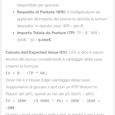
(disponibile per giocare).
Requisito di Puntata (WR):
Il moltiplicatore da
applicare all’importo del bonus (o talvolta al bonus +
deposito). In questo caso, WR = 30x B.
Importo Totale da Puntare (TP):
TP = B * WR =
300€ * 30 =
9.000€
.
Calcolo dell’Expected Value (EV):
L’EV ci dice il valore
teorico del bonus considerando il vantaggio della casa.
Usiamo la formula:
EV = B - (TP * HA)
Dove HA è il House Edge (vantaggio della casa).
Supponiamo di giocare a slot con un RTP (Return to
Player) del 96%, quindi un HA del 4% (100% – 96%).
EV = 300€ - (9.000€ * 4%) = 300€ - 360€ =
-60€
.
Questo valore negativo indica che, in media e nel lungo