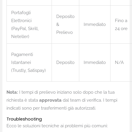
Portafogli
Deposito
Elettronici
Fino a
&
Immediato
(PayPal, Skrill,
24 ore
Prelievo
Neteller)
Pagamenti
Istantanei
Deposito
Immediato
N/A
(Trustly, Satispay)
Nota:
I tempi di prelievo iniziano solo dopo che la tua
richiesta è stata
approvata
dal team di verifica. I tempi
indicati sono per trasferimenti già autorizzati.
Troubleshooting
Ecco le soluzioni tecniche ai problemi più comuni: