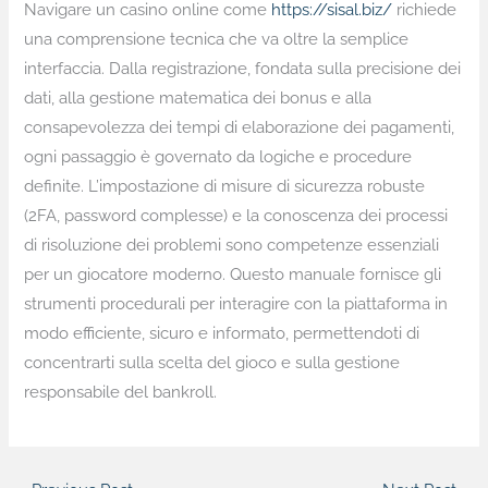
Navigare un casino online come
https://sisal.biz/
richiede
una comprensione tecnica che va oltre la semplice
interfaccia. Dalla registrazione, fondata sulla precisione dei
dati, alla gestione matematica dei bonus e alla
consapevolezza dei tempi di elaborazione dei pagamenti,
ogni passaggio è governato da logiche e procedure
definite. L’impostazione di misure di sicurezza robuste
(2FA, password complesse) e la conoscenza dei processi
di risoluzione dei problemi sono competenze essenziali
per un giocatore moderno. Questo manuale fornisce gli
strumenti procedurali per interagire con la piattaforma in
modo efficiente, sicuro e informato, permettendoti di
concentrarti sulla scelta del gioco e sulla gestione
responsabile del bankroll.