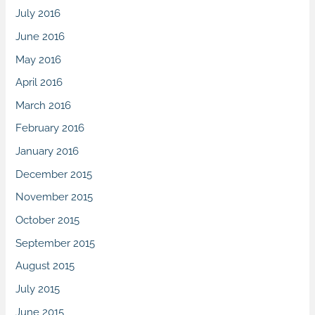
July 2016
June 2016
May 2016
April 2016
March 2016
February 2016
January 2016
December 2015
November 2015
October 2015
September 2015
August 2015
July 2015
June 2015