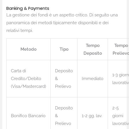
Banking & Payments
La gestione dei fondi è un aspetto critico. Di seguito una
panoramica dei metodi tipicamente disponibili e dei
relativi tempi.
Tempo
Tempo
Metodo
Tipo
Deposito
Preliev
Carta di
Deposito
1-3 giorn
Credito/Debito
&
Immediato
lavorativ
(Visa/Mastercard)
Prelievo
Deposito
2-5
Bonifico Bancario
&
1-2 gg. lav.
giorni
Prelievo
lavorativ