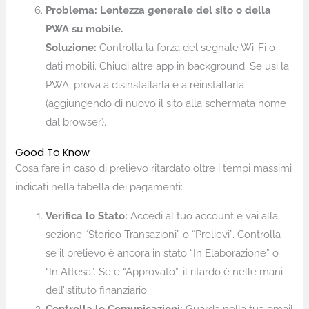
Problema: Lentezza generale del sito o della
PWA su mobile.
Soluzione:
Controlla la forza del segnale Wi-Fi o
dati mobili. Chiudi altre app in background. Se usi la
PWA, prova a disinstallarla e a reinstallarla
(aggiungendo di nuovo il sito alla schermata home
dal browser).
Good To Know
Cosa fare in caso di prelievo ritardato oltre i tempi massimi
indicati nella tabella dei pagamenti:
Verifica lo Stato:
Accedi al tuo account e vai alla
sezione “Storico Transazioni” o “Prelievi”. Controlla
se il prelievo è ancora in stato “In Elaborazione” o
“In Attesa”. Se è “Approvato”, il ritardo è nelle mani
dell’istituto finanziario.
Controlla le Comunicazioni:
Guarda nella tua email