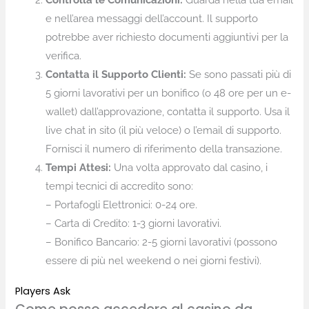
e nell’area messaggi dell’account. Il supporto
potrebbe aver richiesto documenti aggiuntivi per la
verifica.
Contatta il Supporto Clienti:
Se sono passati più di
5 giorni lavorativi per un bonifico (o 48 ore per un e-
wallet) dall’approvazione, contatta il supporto. Usa il
live chat in sito (il più veloce) o l’email di supporto.
Fornisci il numero di riferimento della transazione.
Tempi Attesi:
Una volta approvato dal casino, i
tempi tecnici di accredito sono:
– Portafogli Elettronici: 0-24 ore.
– Carta di Credito: 1-3 giorni lavorativi.
– Bonifico Bancario: 2-5 giorni lavorativi (possono
essere di più nel weekend o nei giorni festivi).
Players Ask