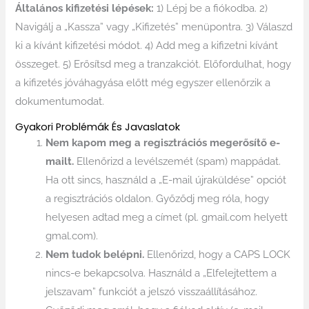
Általános kifizetési lépések:
1) Lépj be a fiókodba. 2)
Navigálj a „Kassza” vagy „Kifizetés” menüpontra. 3) Válaszd
ki a kívánt kifizetési módot. 4) Add meg a kifizetni kívánt
összeget. 5) Erősítsd meg a tranzakciót. Előfordulhat, hogy
a kifizetés jóváhagyása előtt még egyszer ellenőrzik a
dokumentumodat.
Gyakori Problémák És Javaslatok
Nem kapom meg a regisztrációs megerősítő e-
mailt.
Ellenőrizd a levélszemét (spam) mappádat.
Ha ott sincs, használd a „E-mail újraküldése” opciót
a regisztrációs oldalon. Győződj meg róla, hogy
helyesen adtad meg a címet (pl. gmail.com helyett
gmal.com).
Nem tudok belépni.
Ellenőrizd, hogy a CAPS LOCK
nincs-e bekapcsolva. Használd a „Elfelejtettem a
jelszavam” funkciót a jelszó visszaállításához.