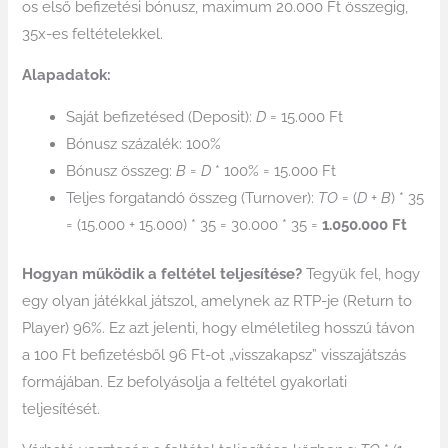
os első befizetési bónusz, maximum 20.000 Ft összegig,
35x-es feltételekkel.
Alapadatok:
Saját befizetésed (Deposit):
D
= 15.000 Ft
Bónusz százalék: 100%
Bónusz összeg:
B
=
D
* 100% = 15.000 Ft
Teljes forgatandó összeg (Turnover):
TO
= (
D
+
B
) * 35
= (15.000 + 15.000) * 35 = 30.000 * 35 =
1.050.000 Ft
Hogyan működik a feltétel teljesítése?
Tegyük fel, hogy
egy olyan játékkal játszol, amelynek az RTP-je (Return to
Player) 96%. Ez azt jelenti, hogy elméletileg hosszú távon
a 100 Ft befizetésből 96 Ft-ot „visszakapsz” visszajátszás
formájában. Ez befolyásolja a feltétel gyakorlati
teljesítését.