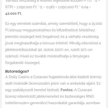
Várható veszteség a feltétel teljesítése közben ≈
TO
* (1 –
RTP) = 1.050.000 Ft * (1 – 0.96) = 1.050.000 Ft * 0.04 =
42.000 Ft
.
Ez egy elméleti számítás, amely szemlélteti, hogy a 15.000
Ft bónusz megszerzéséhez és kifizethetővé tételéhez
jelentős összeget kell forgatnod, és a várható veszteség
jóval meghaladhatja a bónusz értékét. Mindig ellenőrizd a
játékkontribúciókat (pl. slotok 100%-on, rulett 10%-on
számol), mivel ez tovább módosíthatja a tényleges
forgatandó összeget.
Biztonságos?
A Dolly Casino a Curacaoi fogadóiroda által kiadott licensz
alatt működik (licenszszám jelen van a weboldal alján). Ez
egy szabályozott keretet biztosít.
Fontos:
A Curacaoi
licensz ellenőrzött játékmenetet és tisztességes RNG
(véletlenszám-generátor) használatát garantálja, azonban