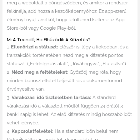
meg a weboldalt a böngésződben, és amikor a rendszer
felkínálja, add hozzá a kezdőképernyőhöz. Ez app-szerű
élményt nyújt anélkül, hogy letöltened kellene az App
Store-ból vagy Google Play-ből.
Mi A Teendő, Ha Elhúzódik A Kifizetés?
1.
Ellenőrizd a státuszt:
Először is, légy a fiókodban, és a
tranzakciók történetében nézd meg a kifizetés pontos
státuszát („Feldolgozás alatt”, „Jóváhagyva”, „Elutasítva”).
2.
Nézd meg a feltételeket:
Győződj meg róla, hogy
minden bónuszfeltétel teljesült, és a dokumentumod
érvényesítve van.
3.
Várakozási idő tiszteletben tartása:
A standard
várakozási idő a választott módtól függően 24 órától 3
banki napig is lehet. Az első kifizetés mindig hosszabb időt
vehet igénybe.
4.
Kapcsolatfelvétel:
Ha a standard időn belül nem
történik változás, vedd fel a kapcsolatot az