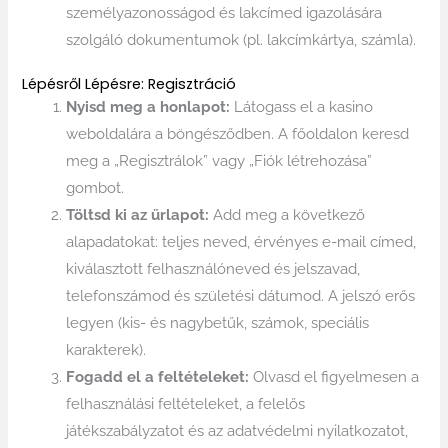
személyazonosságod és lakcímed igazolására
szolgáló dokumentumok (pl. lakcímkártya, számla).
Lépésről Lépésre: Regisztráció
Nyisd meg a honlapot:
Látogass el a kasino
weboldalára a böngésződben. A főoldalon keresd
meg a „Regisztrálok” vagy „Fiók létrehozása”
gombot.
Töltsd ki az űrlapot:
Add meg a következő
alapadatokat: teljes neved, érvényes e-mail címed,
kiválasztott felhasználóneved és jelszavad,
telefonszámod és születési dátumod. A jelszó erős
legyen (kis- és nagybetűk, számok, speciális
karakterek).
Fogadd el a feltételeket:
Olvasd el figyelmesen a
felhasználási feltételeket, a felelős
játékszabályzatot és az adatvédelmi nyilatkozatot,