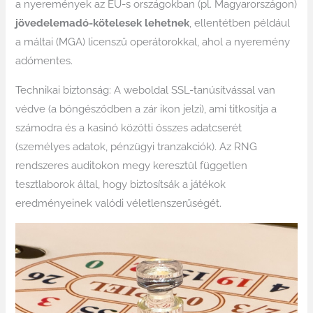
a nyeremények az EU-s országokban (pl. Magyarországon)
jövedelemadó-kötelesek lehetnek
, ellentétben például
a máltai (MGA) licenszű operátorokkal, ahol a nyeremény
adómentes.
Technikai biztonság: A weboldal SSL-tanúsítvással van
védve (a böngésződben a zár ikon jelzi), ami titkosítja a
számodra és a kasinó közötti összes adatcserét
(személyes adatok, pénzügyi tranzakciók). Az RNG
rendszeres auditokon megy keresztül független
tesztlaborok által, hogy biztosítsák a játékok
eredményeinek valódi véletlenszerűségét.