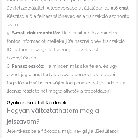
ügyfélszolgálattal. A leggyorsabb út általában az
élő chat
.
Készítsd elő a felhasználóneved és a tranzakció azonosító
számát.
5.
E-mail dokumentálás:
Ha e-mailben írsz, minden
fontos információt mellékelj (felhasználónév, tranzakció
ID, dátum, összeg). Tartsd meg a levelezést
bizonyítékként.
6.
Panasz eszköz:
Ha minden más sikertelen, és úgy
érzed, jogtalanul tartják vissza a pénzed, a Curacaoi
fogadóirodánál is benyújthatod panaszodat (az adataik a
licensz részleteinél megtalálhatók a weboldalon).
Gyakran Ismételt Kérdések
Hogyan változtathatom meg a
jelszavam?
Jelentkezz be a fiókodba, majd navigálj a „Beállítások”,