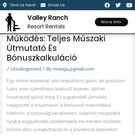
F
T
Y
Skip
Find Us here!
Email Us
a
w
o
to
c
i
u
Valley Ranch
e
t
t
content
More Info
b
t
u
Resort Rentals
Dolly Casino Regisztráció És
o
e
b
o
r
e
Működés: Teljes Műszaki
k
Útmutató És
Bónuszkalkuláció
/
Uncategorized
/ By
mobigu@gmail.com
Egy online kasinónál való regisztráció gyors, de pontosan
tudni, mire számíthatsz lépésről lépésre, időt és
frusztrációt spórol meg. Ez a gyakorlati útmutató
végigvezet a folyamaton, a bónuszok matematikai
hátterén, a biztonsági kérdéseken, valamint megoldást
nyújt a leggyakoribb problémákra. Ha minden részletre
készen állsz, a regisztrációt és a következő lépéseket