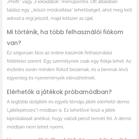
„Profil” vagy „Fiókadatok” menüpontra. Ott általában
találsz egy „Jelszó módosítása” lehetőséget, ahol meg kell
adnod a régi jelszót, majd kétszer az újat.
Mi történik, ha több felhasználói fiókom
van?
Ez szigorúan tilos az online kaszinók felhasználási
feltételei szerint. Egy személynek csak egy fiókja lehet. Az
észlelés során minden fiókot bezárnak, és a bennük lévő
egyenleg és nyeremények elévülhetnek.
Elérhetők a játékok próbamódban?
A legtöbb slotjáték és egyéb témájú játék elérhető demó
(„játékpénzes”) módban is. Ez lehetővé teszi a játék
kipróbálását anélkül, hogy valódi pénzt tennél fel. A demó
módban nem lehet nyerni.