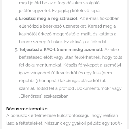
majd jelöld be az elfogadásukra szolgáló
jelölőnégyzetet. Ez jogilag kötelező lépés.
Erősítsd meg a regisztrációt:
Az e-mail fiókodban
ellenőrizd a beérkező üzeneteket. Keresd meg a
kasinótól érkező megerősítő e-mailt, és kattints a
benne szereplő linkre. Ez aktiválja a fiókodat.
Teljesítsd a KYC-t (nem mindig azonnal):
Az első
befizetésed előtt vagy után felkérhetnek, hogy tölts
fel dokumentumokat. Készíts fényképet a személyi
igazolványodról/útleveledről és egy friss (nem
régebbi 3 hónapnál) lakcímigazolásodról (pl.
számla). Töltsd fel a profilod „Dokumentumok” vagy
„Ellenőrzés” szakaszában.
Bónuszmatematika
A bónuszok értelmezése kulcsfontosságú, hogy reálisan
lásd a feltételeket. Nézzünk egy gyakori példát: egy 100%-