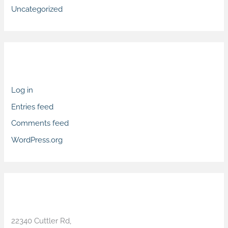
Uncategorized
Meta
Log in
Entries feed
Comments feed
WordPress.org
Contact Info
22340 Cuttler Rd,