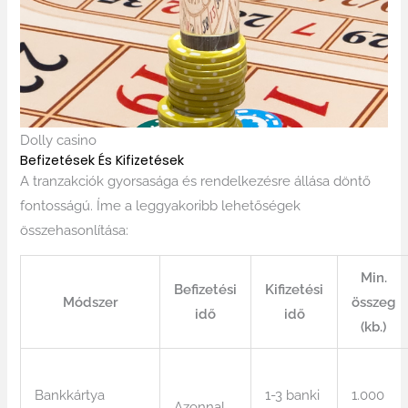
Dolly casino
Befizetések És Kifizetések
A tranzakciók gyorsasága és rendelkezésre állása döntő
fontosságú. Íme a leggyakoribb lehetőségek
összehasonlítása:
Min.
Befizetési
Kifizetési
Módszer
összeg
idő
idő
(kb.)
Bankkártya
1-3 banki
1.000
Azonnal