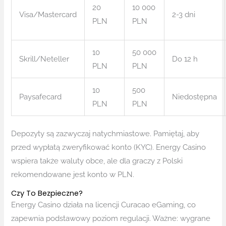
20
10 000
Visa/Mastercard
2-3 dni
PLN
PLN
10
50 000
Skrill/Neteller
Do 12 h
PLN
PLN
10
500
Paysafecard
Niedostępna
PLN
PLN
Depozyty są zazwyczaj natychmiastowe. Pamiętaj, aby
przed wypłatą zweryfikować konto (KYC). Energy Casino
wspiera także waluty obce, ale dla graczy z Polski
rekomendowane jest konto w PLN.
Czy To Bezpieczne?
Energy Casino działa na licencji Curacao eGaming, co
zapewnia podstawowy poziom regulacji. Ważne: wygrane