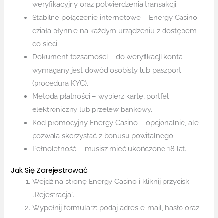
weryfikacyjny oraz potwierdzenia transakcji.
Stabilne połączenie internetowe – Energy Casino
działa płynnie na każdym urządzeniu z dostępem
do sieci.
Dokument tożsamości – do weryfikacji konta
wymagany jest dowód osobisty lub paszport
(procedura KYC).
Metoda płatności – wybierz kartę, portfel
elektroniczny lub przelew bankowy.
Kod promocyjny Energy Casino – opcjonalnie, ale
pozwala skorzystać z bonusu powitalnego.
Pełnoletność – musisz mieć ukończone 18 lat.
Jak Się Zarejestrować
Wejdź na stronę Energy Casino i kliknij przycisk
„Rejestracja”.
Wypełnij formularz: podaj adres e-mail, hasło oraz