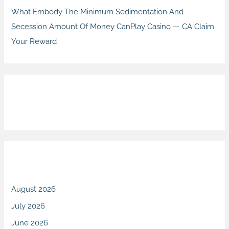
What Embody The Minimum Sedimentation And
Secession Amount Of Money CanPlay Casino — CA Claim
Your Reward
Recent Comments
Archives
August 2026
July 2026
June 2026