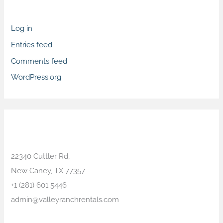
Meta
Log in
Entries feed
Comments feed
WordPress.org
Contact Info
22340 Cuttler Rd,
New Caney, TX 77357
+1 (281) 601 5446
admin@valleyranchrentals.com