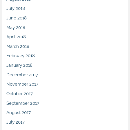
July 2018
June 2018
May 2018
April 2018
March 2018
February 2018
January 2018
December 2017
November 2017
October 2017
September 2017
August 2017
July 2017