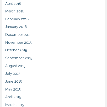
April 2016
March 2016
February 2016
January 2016
December 2015
November 2015
October 2015
September 2015
August 2015
July 2015
June 2015
May 2015
April 2015
March 2015