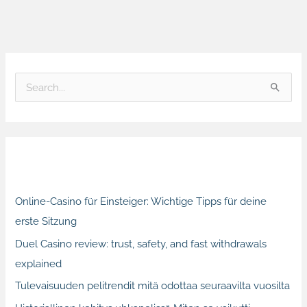
S
e
a
r
Recent Posts
c
h
Online-Casino für Einsteiger: Wichtige Tipps für deine
f
erste Sitzung
o
Duel Casino review: trust, safety, and fast withdrawals
r
explained
:
Tulevaisuuden pelitrendit mitä odottaa seuraavilta vuosilta