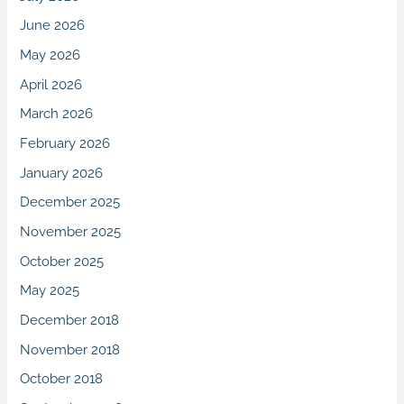
June 2026
May 2026
April 2026
March 2026
February 2026
January 2026
December 2025
November 2025
October 2025
May 2025
December 2018
November 2018
October 2018