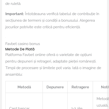
de ruletă.
Important:
Întotdeauna verifică tabelul de contribuție în
secțiunea de termeni și condiții a bonusului. Alegerea
jocurilor potrivite este critică pentru eficiență.
Favbet casino bonus
Metode De Plată
Platforma Favbet online oferă o varietate de opțiuni
pentru depuneri și retrageri, adaptate pieței românești.
Timpii de procesare și limitele pot varia. Iată o imagine de
ansamblu:
Metodă
Depunere
Retragere
Noti
Metod
uzuală,
Card bancar
1-3 zile