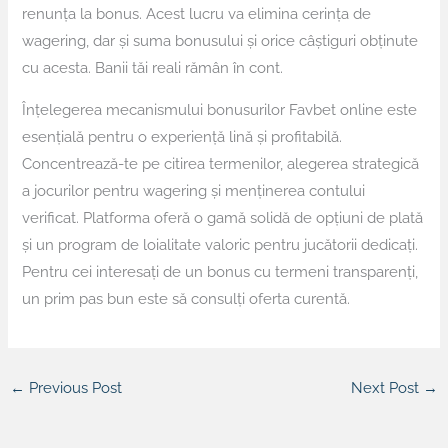
renunța la bonus. Acest lucru va elimina cerința de
wagering, dar și suma bonusului și orice câștiguri obținute
cu acesta. Banii tăi reali rămân în cont.
Înțelegerea mecanismului bonusurilor Favbet online este
esențială pentru o experiență lină și profitabilă.
Concentrează-te pe citirea termenilor, alegerea strategică
a jocurilor pentru wagering și menținerea contului
verificat. Platforma oferă o gamă solidă de opțiuni de plată
și un program de loialitate valoric pentru jucătorii dedicați.
Pentru cei interesați de un bonus cu termeni transparenți,
un prim pas bun este să consulți oferta curentă.
←
Previous Post
Next Post
→