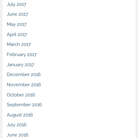
July 2017
June 2017
May 2017
April 2017
March 2017
February 2017
January 2017
December 2016
November 2016
October 2016
September 2016
August 2016
July 2016
June 2016