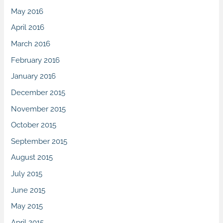
May 2016
April 2016
March 2016
February 2016
January 2016
December 2015
November 2015
October 2015
September 2015
August 2015
July 2015
June 2015
May 2015
April 2015