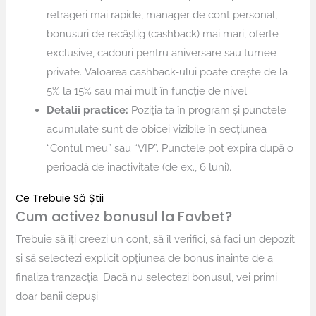
retrageri mai rapide, manager de cont personal,
bonusuri de recâștig (cashback) mai mari, oferte
exclusive, cadouri pentru aniversare sau turnee
private. Valoarea cashback-ului poate crește de la
5% la 15% sau mai mult în funcție de nivel.
Detalii practice:
Poziția ta în program și punctele
acumulate sunt de obicei vizibile în secțiunea
“Contul meu” sau “VIP”. Punctele pot expira după o
perioadă de inactivitate (de ex., 6 luni).
Ce Trebuie Să Știi
Cum activez bonusul la Favbet?
Trebuie să îți creezi un cont, să îl verifici, să faci un depozit
și să selectezi explicit opțiunea de bonus înainte de a
finaliza tranzacția. Dacă nu selectezi bonusul, vei primi
doar banii depuși.