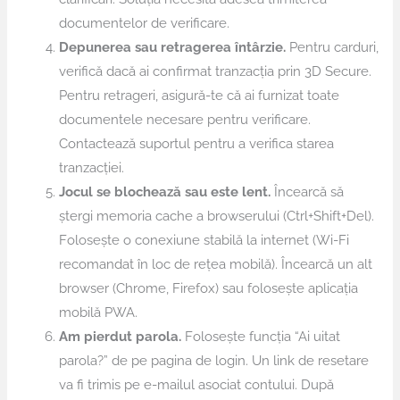
documentelor de verificare.
Depunerea sau retragerea întârzie.
Pentru carduri,
verifică dacă ai confirmat tranzacția prin 3D Secure.
Pentru retrageri, asigură-te că ai furnizat toate
documentele necesare pentru verificare.
Contactează suportul pentru a verifica starea
tranzacției.
Jocul se blochează sau este lent.
Încearcă să
ștergi memoria cache a browserului (Ctrl+Shift+Del).
Folosește o conexiune stabilă la internet (Wi-Fi
recomandat în loc de rețea mobilă). Încearcă un alt
browser (Chrome, Firefox) sau folosește aplicația
mobilă PWA.
Am pierdut parola.
Folosește funcția “Ai uitat
parola?” de pe pagina de login. Un link de resetare
va fi trimis pe e-mailul asociat contului. După