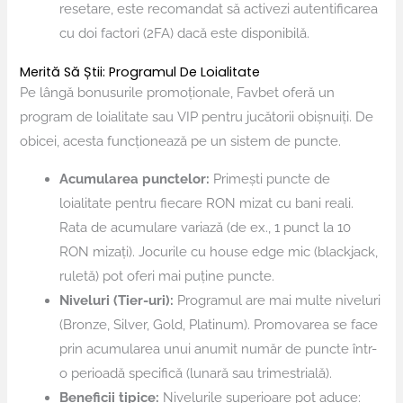
resetare, este recomandat să activezi autentificarea
cu doi factori (2FA) dacă este disponibilă.
Merită Să Știi: Programul De Loialitate
Pe lângă bonusurile promoționale, Favbet oferă un
program de loialitate sau VIP pentru jucătorii obișnuiți. De
obicei, acesta funcționează pe un sistem de puncte.
Acumularea punctelor:
Primești puncte de
loialitate pentru fiecare RON mizat cu bani reali.
Rata de acumulare variază (de ex., 1 punct la 10
RON mizați). Jocurile cu house edge mic (blackjack,
ruletă) pot oferi mai puține puncte.
Niveluri (Tier-uri):
Programul are mai multe niveluri
(Bronze, Silver, Gold, Platinum). Promovarea se face
prin acumularea unui anumit număr de puncte într-
o perioadă specifică (lunară sau trimestrială).
Beneficii tipice:
Nivelurile superioare pot aduce: