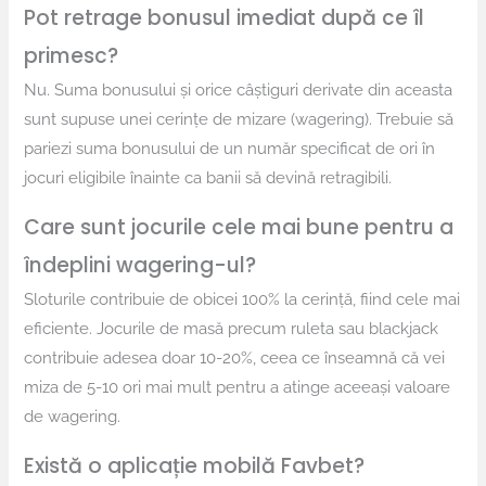
Pot retrage bonusul imediat după ce îl
primesc?
Nu. Suma bonusului și orice câștiguri derivate din aceasta
sunt supuse unei cerințe de mizare (wagering). Trebuie să
pariezi suma bonusului de un număr specificat de ori în
jocuri eligibile înainte ca banii să devină retragibili.
Care sunt jocurile cele mai bune pentru a
îndeplini wagering-ul?
Sloturile contribuie de obicei 100% la cerință, fiind cele mai
eficiente. Jocurile de masă precum ruleta sau blackjack
contribuie adesea doar 10-20%, ceea ce înseamnă că vei
miza de 5-10 ori mai mult pentru a atinge aceeași valoare
de wagering.
Există o aplicație mobilă Favbet?