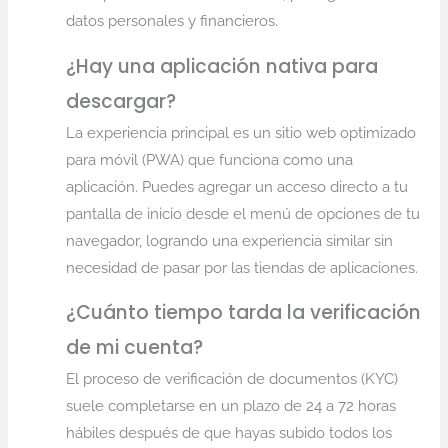
datos personales y financieros.
¿Hay una aplicación nativa para
descargar?
La experiencia principal es un sitio web optimizado
para móvil (PWA) que funciona como una
aplicación. Puedes agregar un acceso directo a tu
pantalla de inicio desde el menú de opciones de tu
navegador, logrando una experiencia similar sin
necesidad de pasar por las tiendas de aplicaciones.
¿Cuánto tiempo tarda la verificación
de mi cuenta?
El proceso de verificación de documentos (KYC)
suele completarse en un plazo de 24 a 72 horas
hábiles después de que hayas subido todos los