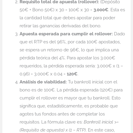
Requisito total de apuesta (rollover):
(Depósito
50€ + Bono 50€) x 30 = 100€ x 30 =
3.000€
. Esta es
la cantidad total que debes apostar para poder
retirar las ganancias derivadas del bono.
Apuesta esperada para cumplir el rollover:
Dado
que el RTP es del 96%, por cada 100€ apostados,
se espera un retorno de 96€, lo que implica una
pérdida teórica del 4%. Para apostar los 3.000€
requeridos, la pérdida esperada sería: 3.000€ x (1 –
0.96) = 3.000€ x 0.04 =
120€
.
Análisis de viabilidad:
Tu bankroll inicial con el
bono es de 100€. La pérdida esperada (120€) para
cumplir el rollover es mayor que tu bankroll. Esto
significa que, estadísticamente, es probable que
agotes tus fondos antes de completar los
requisitos. La fórmula clave es:
Bankroll inicial >=
(Requisito de apuesta) x (1 – RTP)
. En este caso,