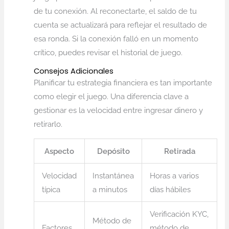
de tu conexión. Al reconectarte, el saldo de tu
cuenta se actualizará para reflejar el resultado de
esa ronda. Si la conexión falló en un momento
crítico, puedes revisar el historial de juego.
Consejos Adicionales
Planificar tu estrategia financiera es tan importante
como elegir el juego. Una diferencia clave a
gestionar es la velocidad entre ingresar dinero y
retirarlo.
Aspecto
Depósito
Retirada
Velocidad
Instantánea
Horas a varios
típica
a minutos
días hábiles
Verificación KYC,
Método de
Factores
método de