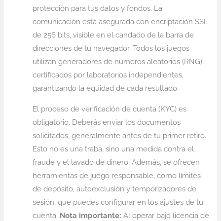
protección para tus datos y fondos. La
comunicación está asegurada con encriptación SSL
de 256 bits, visible en el candado de la barra de
direcciones de tu navegador. Todos los juegos
utilizan generadores de números aleatorios (RNG)
certificados por laboratorios independientes,
garantizando la equidad de cada resultado.
El proceso de verificación de cuenta (KYC) es
obligatorio. Deberás enviar los documentos
solicitados, generalmente antes de tu primer retiro.
Esto no es una traba, sino una medida contra el
fraude y el lavado de dinero. Además, se ofrecen
herramientas de juego responsable, como límites
de depósito, autoexclusión y temporizadores de
sesión, que puedes configurar en los ajustes de tu
cuenta.
Nota importante:
Al operar bajo licencia de