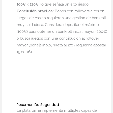
100€ < 120€, lo que señala un alto riesgo.
Conclusión práctica:
Bonos con rollovers altos en
juegos de casino requieren una gestión de bankroll
muy cuidadosa. Considera depositar el máximo
(100€) para obtener un bankroll inicial mayor (200€)
o busca juegos con una contribución al rollover
mayor (por ejemplo, ruleta al 20% requeriría apostar
15.000€).
Resumen De Seguridad
La plataforma implementa múltiples capas de