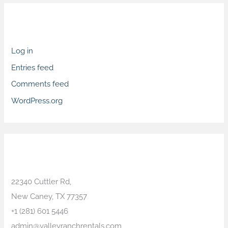
Meta
Log in
Entries feed
Comments feed
WordPress.org
Contact Info
22340 Cuttler Rd,
New Caney, TX 77357
+1 (281) 601 5446
admin@valleyranchrentals.com