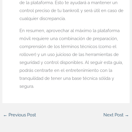
de la plataforma. Esto te ayudará a mantener un
control preciso de tu bankroll y será útil en caso de
cualquier discrepancia.
En resumen, aprovechar al máximo la plataforma
móvil requiere una combinación de preparación,
comprensión de los términos técnicos (como el
rollover) y un uso juicioso de las herramientas de
seguridad y control disponibles. Al seguir esta guía,
podrás centrarte en el entretenimiento con la
tranquilidad de tener una base técnica sólida y
segura.
←
Previous Post
Next Post
→