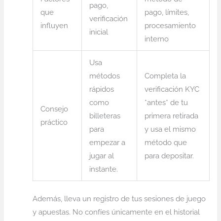
pago,
que
pago, límites,
verificación
influyen
procesamiento
inicial
interno
Usa
métodos
Completa la
rápidos
verificación KYC
como
*antes* de tu
Consejo
billeteras
primera retirada
práctico
para
y usa el mismo
empezar a
método que
jugar al
para depositar.
instante.
Además, lleva un registro de tus sesiones de juego
y apuestas. No confíes únicamente en el historial