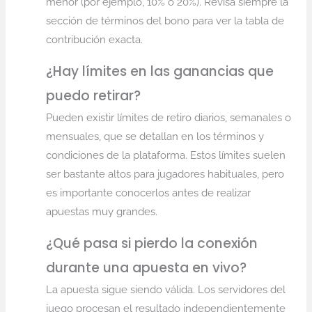
menor (por ejemplo, 10% o 20%). Revisa siempre la
sección de términos del bono para ver la tabla de
contribución exacta.
¿Hay límites en las ganancias que
puedo retirar?
Pueden existir límites de retiro diarios, semanales o
mensuales, que se detallan en los términos y
condiciones de la plataforma. Estos límites suelen
ser bastante altos para jugadores habituales, pero
es importante conocerlos antes de realizar
apuestas muy grandes.
¿Qué pasa si pierdo la conexión
durante una apuesta en vivo?
La apuesta sigue siendo válida. Los servidores del
juego procesan el resultado independientemente