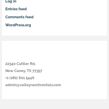
Log in
Entries feed
Comments feed
WordPress.org
Contact Info
22340 Cuttler Rd,
New Caney, TX 77357
+1 (281) 601 5446
admin@valleyranchrentals.com