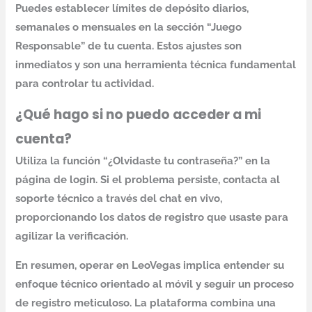
Puedes establecer límites de depósito diarios,
semanales o mensuales en la sección “Juego
Responsable” de tu cuenta. Estos ajustes son
inmediatos y son una herramienta técnica fundamental
para controlar tu actividad.
¿Qué hago si no puedo acceder a mi
cuenta?
Utiliza la función “¿Olvidaste tu contraseña?” en la
página de login. Si el problema persiste, contacta al
soporte técnico a través del chat en vivo,
proporcionando los datos de registro que usaste para
agilizar la verificación.
En resumen, operar en LeoVegas implica entender su
enfoque técnico orientado al móvil y seguir un proceso
de registro meticuloso. La plataforma combina una