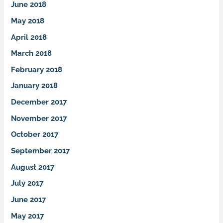
June 2018
May 2018
April 2018
March 2018
February 2018
January 2018
December 2017
November 2017
October 2017
September 2017
August 2017
July 2017
June 2017
May 2017