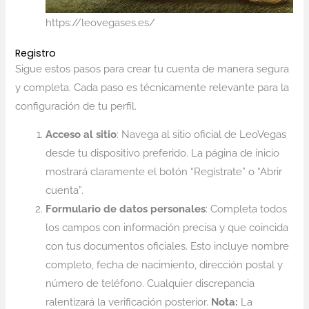
https://leovegases.es/
Registro
Sigue estos pasos para crear tu cuenta de manera segura
y completa. Cada paso es técnicamente relevante para la
configuración de tu perfil.
Acceso al sitio
: Navega al sitio oficial de LeoVegas
desde tu dispositivo preferido. La página de inicio
mostrará claramente el botón “Regístrate” o “Abrir
cuenta”.
Formulario de datos personales
: Completa todos
los campos con información precisa y que coincida
con tus documentos oficiales. Esto incluye nombre
completo, fecha de nacimiento, dirección postal y
número de teléfono. Cualquier discrepancia
ralentizará la verificación posterior.
Nota:
La