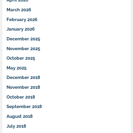
March 2026
February 2026
January 2026
December 2025
November 2025
October 2025
May 2025
December 2018
November 2018
October 2018
September 2018
August 2018
July 2018