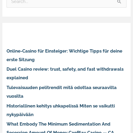
e
a
r
c
Recent Posts
h
f
Online-Casino für Einsteiger: Wichtige Tipps für deine
o
erste Sitzung
r
Duel Casino review: trust, safety, and fast withdrawals
:
explained
Tulevaisuuden pelitrendit mitä odottaa seuraavilta
vuosilta
Historiallinen kehitys uhkapelissä Miten se vaikutti
nykypäivään
What Embody The Minimum Sedimentation And
Secession Amount Of Money CanPlay Casino — CA