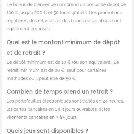
Le bonus de bienvenue comprend un bonus de dépôt de
100 % jusqu’à 200 € et 50 tours gratuits. Des promotions
régulières, des relances et des bonus de cashback sont
également proposés.
Quel est le montant minimum de dépôt
et de retrait ?
Le dépôt minimum est de 10 € (ou son équivalent). Le
retrait minimum est de 20 €, sauf pour certaines
méthodes où il peut être de 50 €.
Combien de temps prend un retrait ?
Les portefeuilles électroniques sont traités en 24 heures,
les cartes bancaires en 1 à 3 jours ouvrables, et les
virements bancaires en 3 à 5 jours.
Quels jeux sont disponibles ?