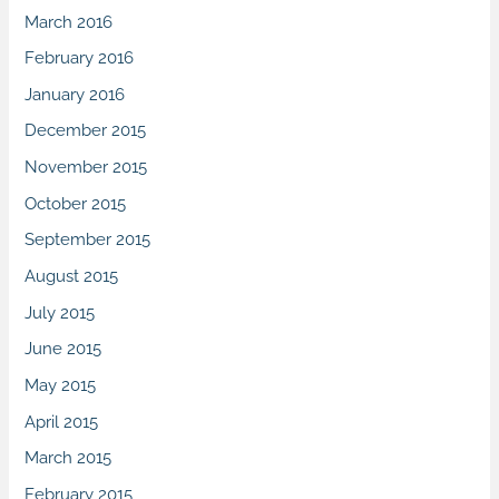
March 2016
February 2016
January 2016
December 2015
November 2015
October 2015
September 2015
August 2015
July 2015
June 2015
May 2015
April 2015
March 2015
February 2015