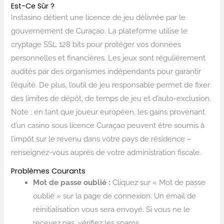
Est-Ce Sûr ?
Instasino détient une licence de jeu délivrée par le
gouvernement de Curaçao. La plateforme utilise le
cryptage SSL 128 bits pour protéger vos données
personnelles et financières. Les jeux sont régulièrement
audités par des organismes indépendants pour garantir
l’équité. De plus, l’outil de jeu responsable permet de fixer
des limites de dépôt, de temps de jeu et d’auto-exclusion.
Note : en tant que joueur européen, les gains provenant
d’un casino sous licence Curaçao peuvent être soumis à
l’impôt sur le revenu dans votre pays de résidence –
renseignez-vous auprès de votre administration fiscale.
Problèmes Courants
Mot de passe oublié :
Cliquez sur « Mot de passe
oublié » sur la page de connexion. Un email de
réinitialisation vous sera envoyé. Si vous ne le
recevez pas, vérifiez les spams.