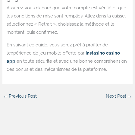
Assurez-vous d’abord que votre compte est vérifié et que
les conditions de mise sont remplies. Allez dans la caisse,
sélectionnez « Retrait », choisissez la méthode et le
montant, puis confirmez.
En suivant ce guide, vous serez prêt à profiter de
l’expérience de jeu mobile offerte par
Instasino casino
app
en toute sécurité et avec une bonne compréhension
des bonus et des mécanismes de la plateforme.
←
Previous Post
Next Post
→