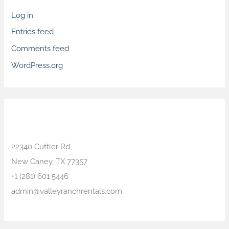
Log in
Entries feed
Comments feed
WordPress.org
Contact Info
22340 Cuttler Rd,
New Caney, TX 77357
+1 (281) 601 5446
admin@valleyranchrentals.com