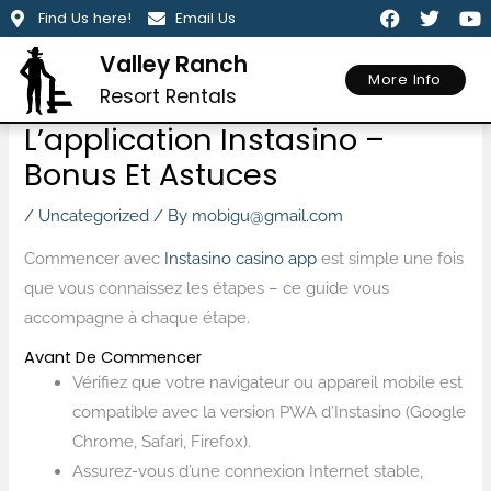
F
T
Y
Skip
Find Us here!
Email Us
a
w
o
to
c
i
u
Valley Ranch
e
t
t
content
More Info
b
t
u
Resort Rentals
Guide Pratique De
o
e
b
o
r
e
L’application Instasino –
k
Bonus Et Astuces
/
Uncategorized
/ By
mobigu@gmail.com
Commencer avec
Instasino casino app
est simple une fois
que vous connaissez les étapes – ce guide vous
accompagne à chaque étape.
Avant De Commencer
Vérifiez que votre navigateur ou appareil mobile est
compatible avec la version PWA d’Instasino (Google
Chrome, Safari, Firefox).
Assurez-vous d’une connexion Internet stable,