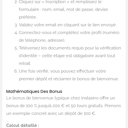
Cliquez sur « Inscription » et remplissez le
formulaire : nom, email, mot de passe, devise
préférée.
Validez votre email en cliquant sur le lien envoyé.
Connectez-vous et complétez votre profil (numéro
de téléphone, adresse).
Téléversez les documents requis pour la vérification
d’identité – cette étape est obligatoire avant tout
retrait.
Une fois vérifié, vous pouvez effectuer votre
premier dépôt et réclamer le bonus de bienvenue.
Mathématiques Des Bonus
Le bonus de bienvenue typique chez Instasino offre un
bonus de 100 % jusqu’à 200 € et 50 tours gratuits. Prenons
un exemple concret avec un dépôt de 100 €.
Calcul détaillé :