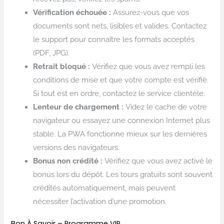
Vérification échouée :
Assurez-vous que vos
documents sont nets, lisibles et valides. Contactez
le support pour connaître les formats acceptés
(PDF, JPG).
Retrait bloqué :
Vérifiez que vous avez rempli les
conditions de mise et que votre compte est vérifié.
Si tout est en ordre, contactez le service clientèle.
Lenteur de chargement :
Videz le cache de votre
navigateur ou essayez une connexion Internet plus
stable. La PWA fonctionne mieux sur les dernières
versions des navigateurs.
Bonus non crédité :
Vérifiez que vous avez activé le
bonus lors du dépôt. Les tours gratuits sont souvent
crédités automatiquement, mais peuvent
nécessiter l’activation d’une promotion.
Bon À Savoir – Programme VIP