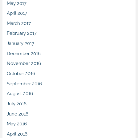
May 2017
April 2017
March 2017
February 2017
January 2017
December 2016
November 2016
October 2016
September 2016
August 2016
July 2016
June 2016
May 2016
April 2016