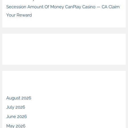
Secession Amount Of Money CanPlay Casino — CA Claim
Your Reward
Recent Comments
Archives
August 2026
July 2026
June 2026
May 2026