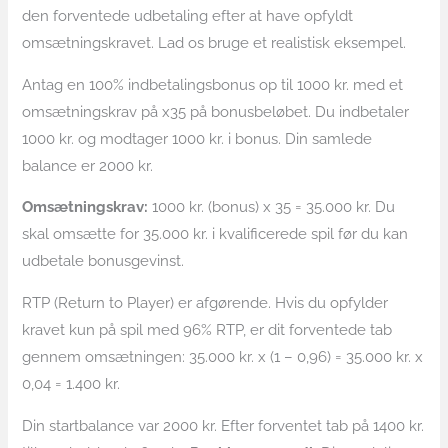
den forventede udbetaling efter at have opfyldt
omsætningskravet. Lad os bruge et realistisk eksempel.
Antag en 100% indbetalingsbonus op til 1000 kr. med et
omsætningskrav på x35 på bonusbeløbet. Du indbetaler
1000 kr. og modtager 1000 kr. i bonus. Din samlede
balance er 2000 kr.
Omsætningskrav:
1000 kr. (bonus) x 35 = 35.000 kr. Du
skal omsætte for 35.000 kr. i kvalificerede spil før du kan
udbetale bonusgevinst.
RTP (Return to Player) er afgørende. Hvis du opfylder
kravet kun på spil med 96% RTP, er dit forventede tab
gennem omsætningen: 35.000 kr. x (1 – 0,96) = 35.000 kr. x
0,04 = 1.400 kr.
Din startbalance var 2000 kr. Efter forventet tab på 1400 kr.