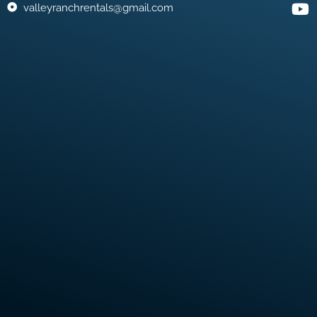
valleyranchrentals@gmail.com