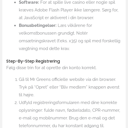
Software:
For at spille live casino eller nogle spil
kræves Adobe Flash Player ikke længere. Sørg for,
at JavaScript er aktiveret i din browser.
Bonusbetingelser:
Læs vilkårene for
velkomstbonussen grundigt. Notér
omsætningskravet (f.eks. x35) og spil med forskellig
vægtning mod dette krav.
Step-By-Step Registrering
Følg disse trin for at oprette din konto korrekt.
Gå til Mr Greens officielle website via din browser.
Tryk på “Opret” eller “Bliv medlem” knappen øverst
til højre.
Udfyld registreringsformularen med dine korrekte
oplysninger: fulde navn, fødselsdato, CPR-nummer,
e-mail og mobilnummer. Brug den e-mail og det
telefonnummer, du har konstant adgang til.