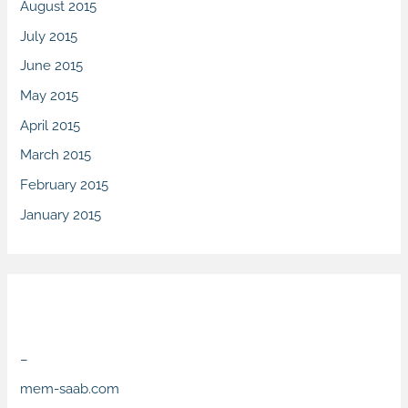
August 2015
July 2015
June 2015
May 2015
April 2015
March 2015
February 2015
January 2015
Categories
–
mem-saab.com