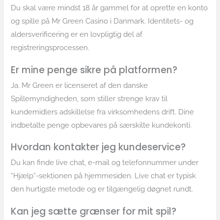
Du skal være mindst 18 år gammel for at oprette en konto
og spille på Mr Green Casino i Danmark. Identitets- og
aldersverificering er en lovpligtig del af
registreringsprocessen.
Er mine penge sikre på platformen?
Ja. Mr Green er licenseret af den danske
Spillemyndigheden, som stiller strenge krav til
kundemidlers adskillelse fra virksomhedens drift. Dine
indbetalte penge opbevares på særskilte kundekonti.
Hvordan kontakter jeg kundeservice?
Du kan finde live chat, e-mail og telefonnummer under
“Hjælp”-sektionen på hjemmesiden. Live chat er typisk
den hurtigste metode og er tilgængelig døgnet rundt.
Kan jeg sætte grænser for mit spil?