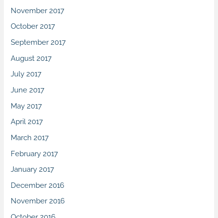
November 2017
October 2017
September 2017
August 2017
July 2017
June 2017
May 2017
April 2017
March 2017
February 2017
January 2017
December 2016
November 2016
October 2016