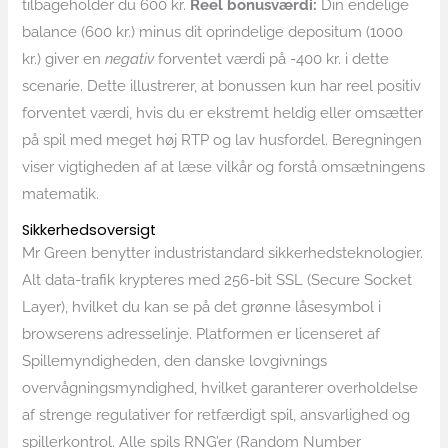
tilbageholder du 600 kr.
Reel bonusværdi:
Din endelige
balance (600 kr.) minus dit oprindelige depositum (1000
kr.) giver en
negativ
forventet værdi på -400 kr. i dette
scenarie. Dette illustrerer, at bonussen kun har reel positiv
forventet værdi, hvis du er ekstremt heldig eller omsætter
på spil med meget høj RTP og lav husfordel. Beregningen
viser vigtigheden af at læse vilkår og forstå omsætningens
matematik.
Sikkerhedsoversigt
Mr Green benytter industristandard sikkerhedsteknologier.
Alt data-trafik krypteres med 256-bit SSL (Secure Socket
Layer), hvilket du kan se på det grønne låsesymbol i
browserens adresselinje. Platformen er licenseret af
Spillemyndigheden, den danske lovgivnings
overvågningsmyndighed, hvilket garanterer overholdelse
af strenge regulativer for retfærdigt spil, ansvarlighed og
spillerkontrol. Alle spils RNG’er (Random Number