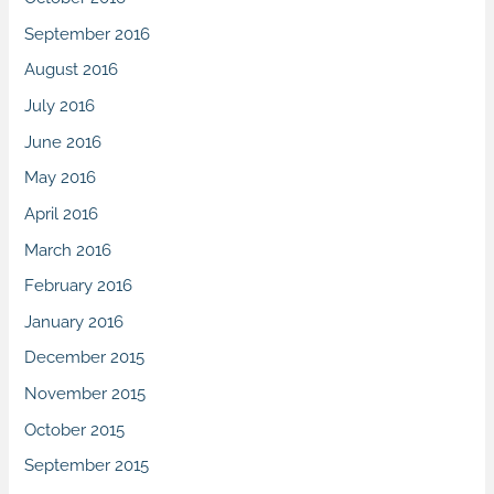
September 2016
August 2016
July 2016
June 2016
May 2016
April 2016
March 2016
February 2016
January 2016
December 2015
November 2015
October 2015
September 2015