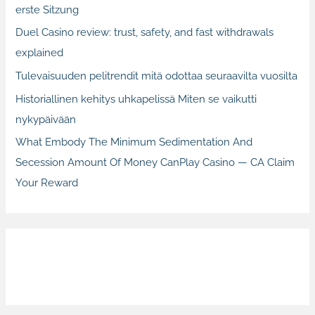
erste Sitzung
o
Duel Casino review: trust, safety, and fast withdrawals
r
explained
:
Tulevaisuuden pelitrendit mitä odottaa seuraavilta vuosilta
Historiallinen kehitys uhkapelissä Miten se vaikutti
nykypäivään
What Embody The Minimum Sedimentation And
Secession Amount Of Money CanPlay Casino — CA Claim
Your Reward
Recent Comments