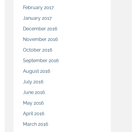
February 2017
January 2017
December 2016
November 2016
October 2016
September 2016
August 2016
July 2016
June 2016
May 2016
April 2016
March 2016