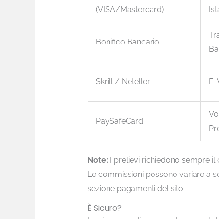
(VISA/Mastercard)
Is
Tr
Bonifico Bancario
Ba
Skrill / Neteller
E-
Vo
PaySafeCard
Pr
Note:
I prelievi richiedono sempre i
Le commissioni possono variare a se
sezione pagamenti del sito.
È Sicuro?