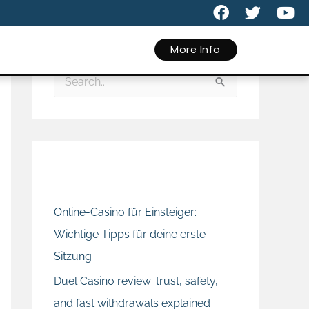
F
T
Y
a
w
o
c
i
u
More Info
e
t
t
b
t
u
o
e
b
S
o
r
e
e
k
a
r
Recent Posts
c
h
Online-Casino für Einsteiger:
f
Wichtige Tipps für deine erste
o
Sitzung
r
Duel Casino review: trust, safety,
:
and fast withdrawals explained