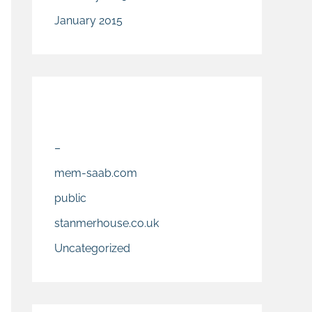
January 2015
Categories
–
mem-saab.com
public
stanmerhouse.co.uk
Uncategorized