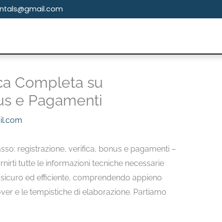
entals@gmail.com
ca Completa su
us e Pagamenti
l.com
so: registrazione, verifica, bonus e pagamenti –
fornirti tutte le informazioni tecniche necessarie
o sicuro ed efficiente, comprendendo appieno
ver e le tempistiche di elaborazione. Partiamo