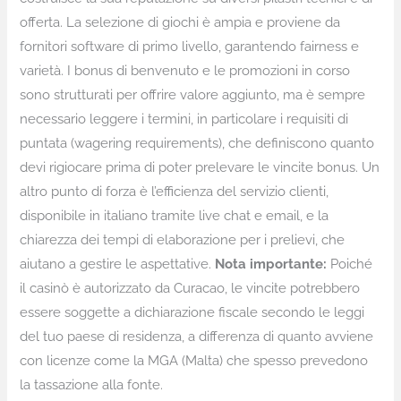
offerta. La selezione di giochi è ampia e proviene da
fornitori software di primo livello, garantendo fairness e
varietà. I bonus di benvenuto e le promozioni in corso
sono strutturati per offrire valore aggiunto, ma è sempre
necessario leggere i termini, in particolare i requisiti di
puntata (wagering requirements), che definiscono quanto
devi rigiocare prima di poter prelevare le vincite bonus. Un
altro punto di forza è l’efficienza del servizio clienti,
disponibile in italiano tramite live chat e email, e la
chiarezza dei tempi di elaborazione per i prelievi, che
aiutano a gestire le aspettative.
Nota importante:
Poiché
il casinò è autorizzato da Curacao, le vincite potrebbero
essere soggette a dichiarazione fiscale secondo le leggi
del tuo paese di residenza, a differenza di quanto avviene
con licenze come la MGA (Malta) che spesso prevedono
la tassazione alla fonte.