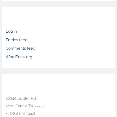
Meta
Log in
Entries feed
Comments feed
WordPress.org
Contact Info
22340 Cuttler Rd,
New Caney, TX 77357
+1 (281) 601 5446