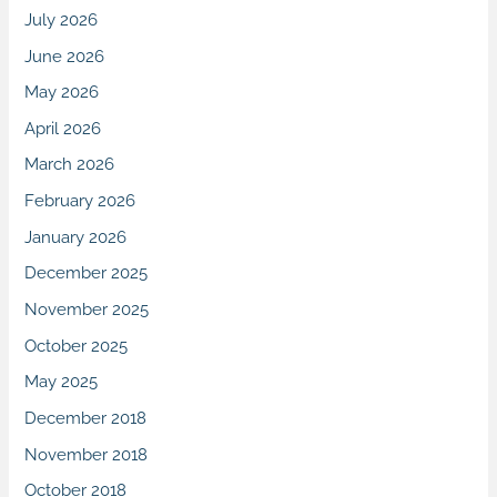
July 2026
June 2026
May 2026
April 2026
March 2026
February 2026
January 2026
December 2025
November 2025
October 2025
May 2025
December 2018
November 2018
October 2018