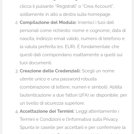
clicca il pulsante “Registrati” o “Crea Account”,
solitamente in alto a destra sulla homepage.
Compilazione del Modulo:
Inserisci i tuoi dati
personali come richiesto: nome e cognome, data di
nascita, indirizzo email valido, numero di telefono e
la valuta preferita (es. EUR). È fondamentale che
questi dati corrispondano esattamente a quelli sui
tuoi documenti.
Creazione delle Credenziali:
Scegli un nome
utente unico e una password robusta
(combinazione di lettere, numeri e simboli). Abilita
l’autenticazione a due fattori (2FA) se disponibile, per
un livello di sicurezza superiore.
Accettazione dei Termini:
Leggi attentamente i
Termini e Condizioni e l’Informativa sulla Privacy.
Spunta le caselle per accettarli e per confermare la