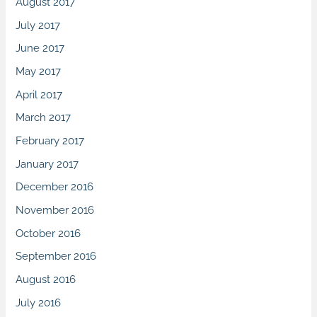
August 2017
July 2017
June 2017
May 2017
April 2017
March 2017
February 2017
January 2017
December 2016
November 2016
October 2016
September 2016
August 2016
July 2016