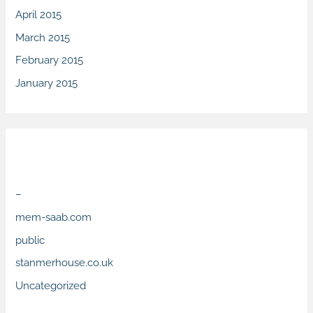
April 2015
March 2015
February 2015
January 2015
Categories
–
mem-saab.com
public
stanmerhouse.co.uk
Uncategorized