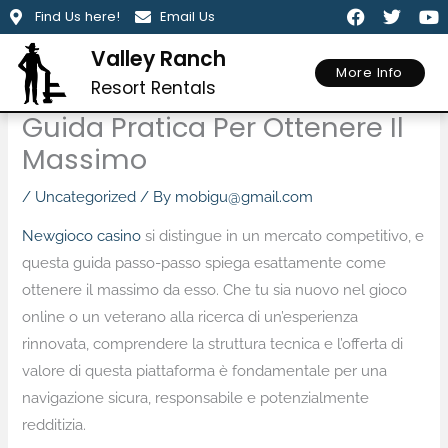
F
T
Y
Skip
Find Us here!
Email Us
a
w
o
to
c
i
u
Valley Ranch
e
t
t
content
More Info
b
t
u
Resort Rentals
Newgioco Casinò Online:
o
e
b
o
r
e
Guida Pratica Per Ottenere Il
k
Massimo
/
Uncategorized
/ By
mobigu@gmail.com
Newgioco casino
si distingue in un mercato competitivo, e
questa guida passo-passo spiega esattamente come
ottenere il massimo da esso. Che tu sia nuovo nel gioco
online o un veterano alla ricerca di un’esperienza
rinnovata, comprendere la struttura tecnica e l’offerta di
valore di questa piattaforma è fondamentale per una
navigazione sicura, responsabile e potenzialmente
redditizia.