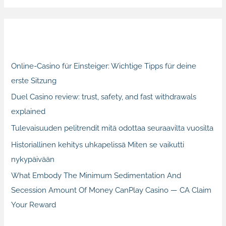
a
r
Recent Posts
c
h
Online-Casino für Einsteiger: Wichtige Tipps für deine
f
erste Sitzung
o
Duel Casino review: trust, safety, and fast withdrawals
r
explained
:
Tulevaisuuden pelitrendit mitä odottaa seuraavilta vuosilta
Historiallinen kehitys uhkapelissä Miten se vaikutti
nykypäivään
What Embody The Minimum Sedimentation And
Secession Amount Of Money CanPlay Casino — CA Claim
Your Reward