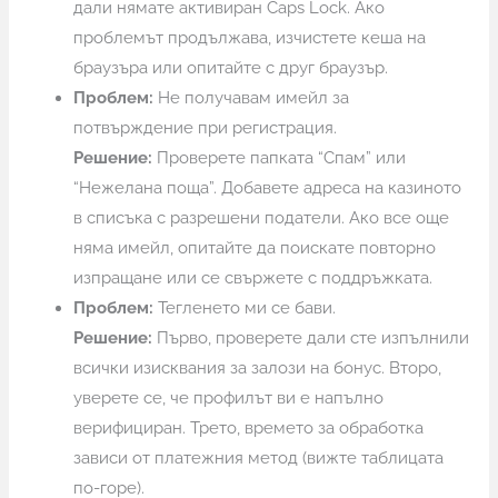
дали нямате активиран Caps Lock. Ако
проблемът продължава, изчистете кеша на
браузъра или опитайте с друг браузър.
Проблем:
Не получавам имейл за
потвърждение при регистрация.
Решение:
Проверете папката “Спам” или
“Нежелана поща”. Добавете адреса на казиното
в списъка с разрешени податели. Ако все още
няма имейл, опитайте да поискате повторно
изпращане или се свържете с поддръжката.
Проблем:
Тегленето ми се бави.
Решение:
Първо, проверете дали сте изпълнили
всички изисквания за залози на бонус. Второ,
уверете се, че профилът ви е напълно
верифициран. Трето, времето за обработка
зависи от платежния метод (вижте таблицата
по-горе).