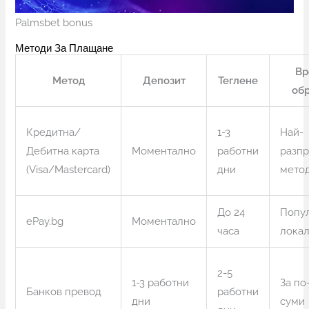
Palmsbet bonus
Методи За Плащане
Вр
Метод
Депозит
Теглене
об
Кредитна/
1-3
Най-
Дебитна карта
Моментално
работни
разп
(Visa/Mastercard)
дни
мето
До 24
Попу
ePay.bg
Моментално
часа
лока
2-5
1-3 работни
За по
Банков превод
работни
дни
суми