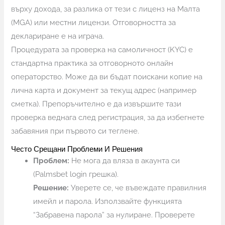
върху дохода, за разлика от тези с лиценз на Малта
(MGA) или местни лицензи. Отговорността за
деклариране е на играча.
Процедурата за проверка на самоличност (KYC) е
стандартна практика за отговорното онлайн
операторство. Може да ви бъдат поискани копие на
лична карта и документ за текущ адрес (например
сметка). Препоръчително е да извършите тази
проверка веднага след регистрация, за да избегнете
забавяния при първото си теглене.
Често Срещани Проблеми И Решения
Проблем:
Не мога да вляза в акаунта си
(Palmsbet login грешка).
Решение:
Уверете се, че въвеждате правилния
имейл и парола. Използвайте функцията
“Забравена парола” за нулиране. Проверете