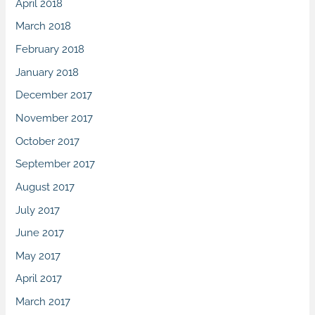
April 2018
March 2018
February 2018
January 2018
December 2017
November 2017
October 2017
September 2017
August 2017
July 2017
June 2017
May 2017
April 2017
March 2017