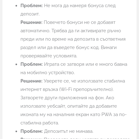
Проблем:
Не мога да намеря бонуса след
депозит.
Решение:
Повечето бонуси не се добавят
автоматично. Трябва да ги активирате ръчно
преди или по време на депозита в съответния
раздел или да въведете бонус код. Винаги
проверявайте условията.
Проблем:
Играта се затворя или е много бавна
на мобилно устройство.
Решение:
Уверете се, че използвате стабилна
интернет връзка (Wi-Fi препоръчително).
Затворете други приложения на фон. Ако
използвате уебсайт, опитайте да добавите
иконата му на началния екран като PWA за по-
стабилна работа.
Проблем:
Депозитът не минава.