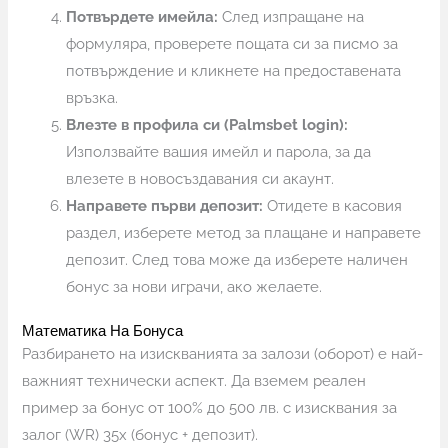
Потвърдете имейла:
След изпращане на
формуляра, проверете пощата си за писмо за
потвърждение и кликнете на предоставената
връзка.
Влезте в профила си (Palmsbet login):
Използвайте вашия имейл и парола, за да
влезете в новосъздавания си акаунт.
Направете първи депозит:
Отидете в касовия
раздел, изберете метод за плащане и направете
депозит. След това може да изберете наличен
бонус за нови играчи, ако желаете.
Математика На Бонуса
Разбирането на изискванията за залози (оборот) е най-
важният технически аспект. Да вземем реален
пример за бонус от 100% до 500 лв. с изисквания за
залог (WR) 35x (бонус + депозит).