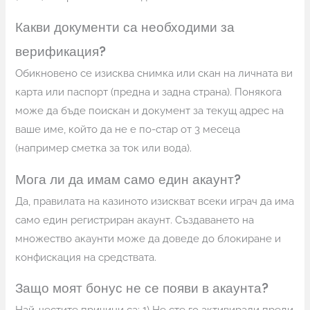
Какви документи са необходими за
верификация?
Обикновено се изисква снимка или скан на личната ви
карта или паспорт (предна и задна страна). Понякога
може да бъде поискан и документ за текущ адрес на
ваше име, който да не е по-стар от 3 месеца
(например сметка за ток или вода).
Мога ли да имам само един акаунт?
Да, правилата на казиното изискват всеки играч да има
само един регистриран акаунт. Създаването на
множество акаунти може да доведе до блокиране и
конфискация на средствата.
Защо моят бонус не се появи в акаунта?
Най-честите причини са: 1) Не сте го активирали преди