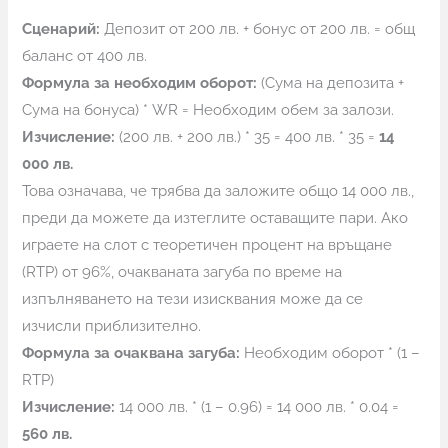
Сценарий:
Депозит от 200 лв. + бонус от 200 лв. = общ
баланс от 400 лв.
Формула за необходим оборот:
(Сума на депозита +
Сума на бонуса) * WR = Необходим обем за залози.
Изчисление:
(200 лв. + 200 лв.) * 35 = 400 лв. * 35 =
14
000 лв.
Това означава, че трябва да заложите общо 14 000 лв.,
преди да можете да изтеглите оставащите пари. Ако
играете на слот с теоретичен процент на връщане
(RTP) от 96%, очакваната загуба по време на
изпълняването на тези изисквания може да се
изчисли приблизително.
Формула за очаквана загуба:
Необходим оборот * (1 –
RTP)
Изчисление:
14 000 лв. * (1 – 0.96) = 14 000 лв. * 0.04 =
560 лв.