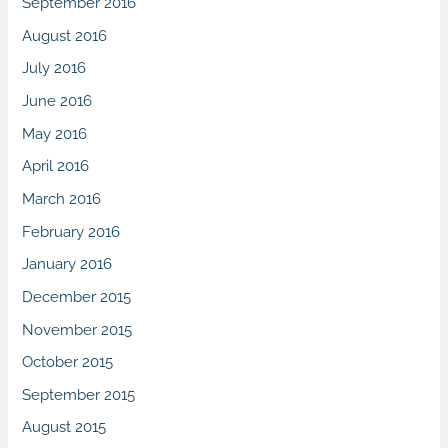
September 2016
August 2016
July 2016
June 2016
May 2016
April 2016
March 2016
February 2016
January 2016
December 2015
November 2015
October 2015
September 2015
August 2015