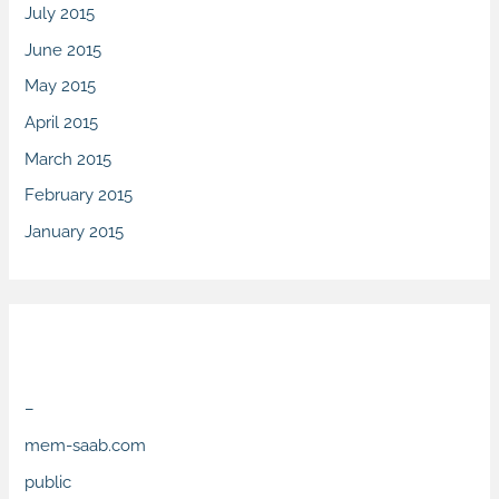
July 2015
June 2015
May 2015
April 2015
March 2015
February 2015
January 2015
Categories
–
mem-saab.com
public