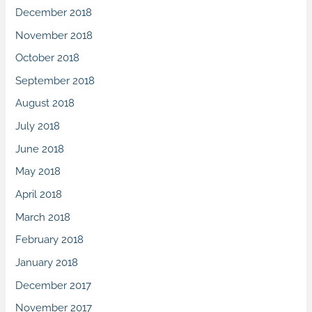
December 2018
November 2018
October 2018
September 2018
August 2018
July 2018
June 2018
May 2018
April 2018
March 2018
February 2018
January 2018
December 2017
November 2017