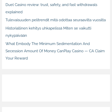
Duel Casino review: trust, safety, and fast withdrawals
r
explained
:
Tulevaisuuden pelitrendit mitä odottaa seuraavilta vuosilta
Historiallinen kehitys uhkapelissä Miten se vaikutti
nykypäivään
What Embody The Minimum Sedimentation And
Secession Amount Of Money CanPlay Casino — CA Claim
Your Reward
Recent Comments