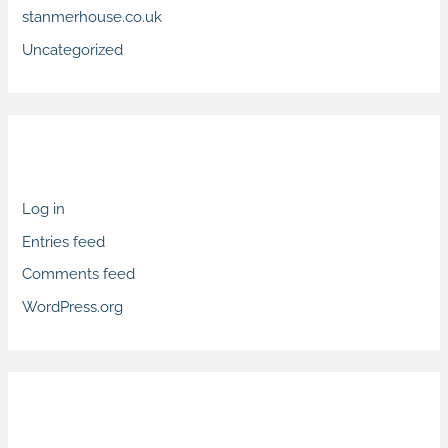
stanmerhouse.co.uk
Uncategorized
Meta
Log in
Entries feed
Comments feed
WordPress.org
Contact Info