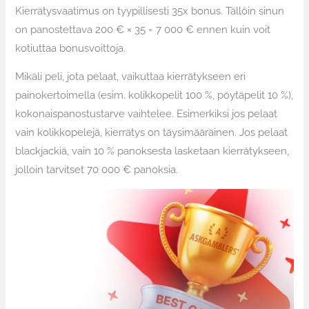
Kierrätysvaatimus on tyypillisesti 35x bonus. Tällöin sinun
on panostettava 200 € × 35 = 7 000 € ennen kuin voit
kotiuttaa bonusvoittoja.
Mikäli peli, jota pelaat, vaikuttaa kierrätykseen eri
painokertoimella (esim. kolikkopelit 100 %, pöytäpelit 10 %),
kokonaispanostustarve vaihtelee. Esimerkiksi jos pelaat
vain kolikkopelejä, kierrätys on täysimääräinen. Jos pelaat
blackjackiä, vain 10 % panoksesta lasketaan kierrätykseen,
jolloin tarvitset 70 000 € panoksia.