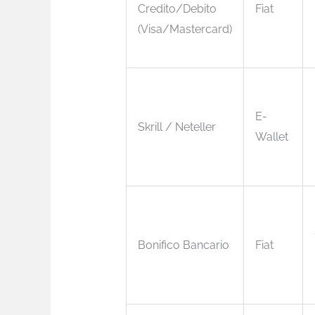
Credito/Debito
Fiat
(Visa/Mastercard)
E-
Skrill / Neteller
Wallet
Bonifico Bancario
Fiat