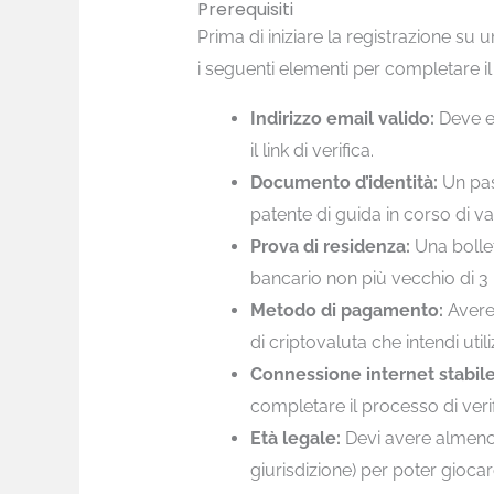
Prerequisiti
Prima di iniziare la registrazione su 
i seguenti elementi per completare il
Indirizzo email valido:
Deve es
il link di verifica.
Documento d’identità:
Un pas
patente di guida in corso di val
Prova di residenza:
Una bollet
bancario non più vecchio di 3 
Metodo di pagamento:
Avere 
di criptovaluta che intendi utili
Connessione internet stabile
completare il processo di veri
Età legale:
Devi avere almeno 1
giurisdizione) per poter giocar