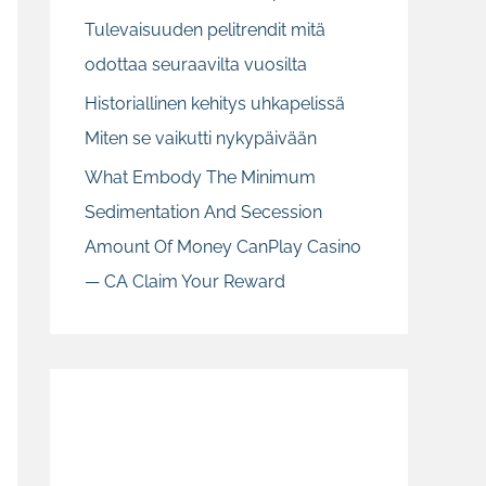
Tulevaisuuden pelitrendit mitä
odottaa seuraavilta vuosilta
Historiallinen kehitys uhkapelissä
Miten se vaikutti nykypäivään
What Embody The Minimum
Sedimentation And Secession
Amount Of Money CanPlay Casino
— CA Claim Your Reward
Recent Comments