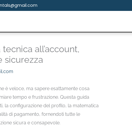
entals@gmail.com
 tecnica all’account,
 sicurezza
l.com
ine è veloce, ma sapere esattamente cosa
rmiare tempo e frustrazione. Questa guida
iti, la configurazione del profilo, la matematica
alità di pagamento, fornendoti tutte le
zione sicura e consapevole.