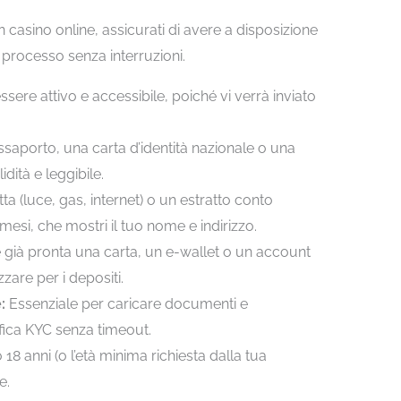
un casino online, assicurati di avere a disposizione
 processo senza interruzioni.
sere attivo e accessibile, poiché vi verrà inviato
saporto, una carta d’identità nazionale o una
idità e leggibile.
ta (luce, gas, internet) o un estratto conto
mesi, che mostri il tuo nome e indirizzo.
già pronta una carta, un e-wallet o un account
zzare per i depositi.
:
Essenziale per caricare documenti e
fica KYC senza timeout.
8 anni (o l’età minima richiesta dalla tua
e.