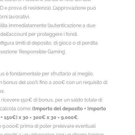
ID e prova di residenza). L’approvazione può
rni lavorativi.
lita immediatamente l’autenticazione a due
i dell’account per proteggere i fondi.
igura limiti di deposito, di gioco o di perdita
 sezione ‘Responsible Gaming’.
s è fondamentale per sfruttarlo al meglio.
n bonus del 100% fino a 200€ con un requisito di
x.
ricevere 150€ di bonus, per un saldo totale di
si calcola come:
(Importo del deposito + Importo
 + 150€) x 30 = 300€ x 30 = 9.000€
.
e 9.000€ prima di poter prelevare eventuali
e giochi a un videopoker con un ritorno teorico