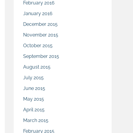
February 2016
January 2016
December 2015
November 2015
October 2015
September 2015
August 2015
July 2015
June 2015
May 2015
April 2015
March 2015
February 2015