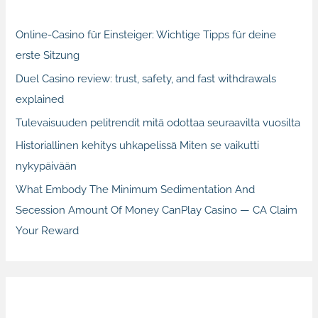
c
h
Online-Casino für Einsteiger: Wichtige Tipps für deine
f
erste Sitzung
o
Duel Casino review: trust, safety, and fast withdrawals
r
explained
:
Tulevaisuuden pelitrendit mitä odottaa seuraavilta vuosilta
Historiallinen kehitys uhkapelissä Miten se vaikutti
nykypäivään
What Embody The Minimum Sedimentation And
Secession Amount Of Money CanPlay Casino — CA Claim
Your Reward
Recent Comments