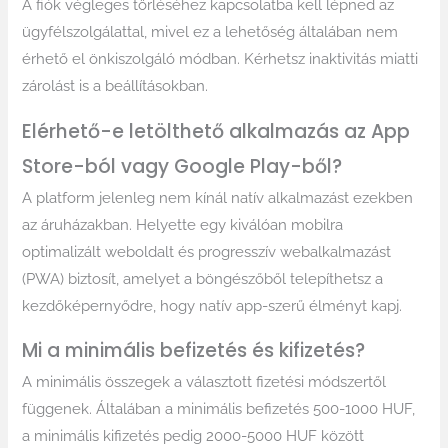
A fiók végleges törléséhez kapcsolatba kell lépned az
ügyfélszolgálattal, mivel ez a lehetőség általában nem
érhető el önkiszolgáló módban. Kérhetsz inaktivitás miatti
zárolást is a beállításokban.
Elérhető-e letölthető alkalmazás az App
Store-ból vagy Google Play-ből?
A platform jelenleg nem kínál natív alkalmazást ezekben
az áruházakban. Helyette egy kiválóan mobilra
optimalizált weboldalt és progresszív webalkalmazást
(PWA) biztosít, amelyet a böngészőből telepíthetsz a
kezdőképernyődre, hogy natív app-szerű élményt kapj.
Mi a minimális befizetés és kifizetés?
A minimális összegek a választott fizetési módszertől
függenek. Általában a minimális befizetés 500-1000 HUF,
a minimális kifizetés pedig 2000-5000 HUF között