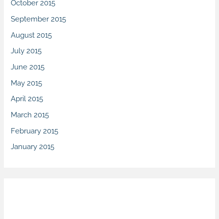
October 2015
September 2015
August 2015
July 2015
June 2015
May 2015
April 2015
March 2015
February 2015
January 2015
Categories