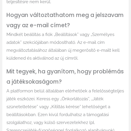
teljesítésre nem kerül.
Hogyan változtathatom meg a jelszavam
vagy az e-mail címet?
Mindkét beállítás a fiók „Beállítások” vagy „Személyes
adatok” szekciójában módosítható. Az e-mail cím
megváltoztatásához általában új megerősítő e-mailt kell
küldened és aktiválnod az új címről.
Mit tegyek, ha gyanítom, hogy problémás
a játéksokaságom?
A platformon belül általában elérhetőek a felelősségteljes
játék eszközei. Keress egy „Önkorlátozás”, „Játék
szüneteltetése” vagy „Kitiltás kérése” lehetőséget a
beállításokban. Ezen kívül fordulhatsz a támogatási
szolgálathoz, vagy külső szervezetekhez (pl.
Szerencsejáték-függőséggel foglalkozó alapítványok).