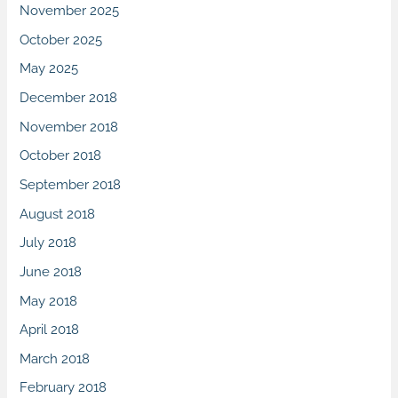
November 2025
October 2025
May 2025
December 2018
November 2018
October 2018
September 2018
August 2018
July 2018
June 2018
May 2018
April 2018
March 2018
February 2018