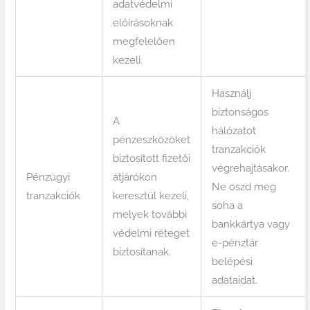
adatvédelmi
előírásoknak
megfelelően
kezeli.
Használj
biztonságos
A
hálózatot
pénzeszközöket
tranzakciók
biztosított fizetői
végrehajtásakor.
Pénzügyi
átjárókon
Ne oszd meg
tranzakciók
keresztül kezeli,
soha a
melyek további
bankkártya vagy
védelmi réteget
e-pénztár
biztosítanak.
belépési
adataidat.