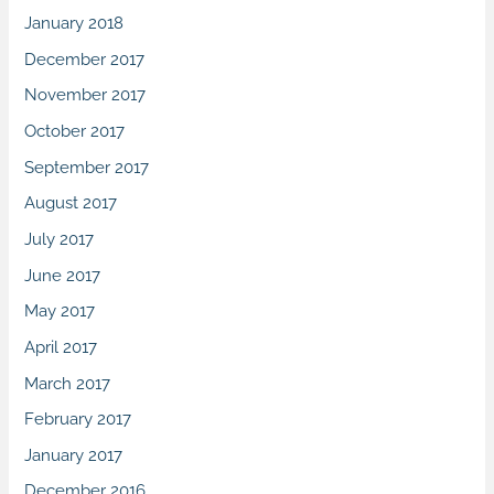
January 2018
December 2017
November 2017
October 2017
September 2017
August 2017
July 2017
June 2017
May 2017
April 2017
March 2017
February 2017
January 2017
December 2016