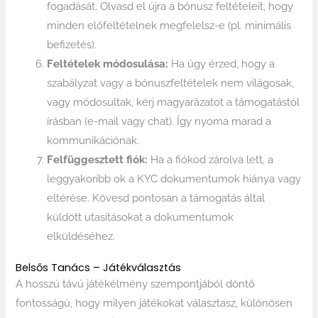
fogadását. Olvasd el újra a bónusz feltételeit, hogy
minden előfeltételnek megfelelsz-e (pl. minimális
befizetés).
Feltételek módosulása:
Ha úgy érzed, hogy a
szabályzat vagy a bónuszfeltételek nem világosak,
vagy módosultak, kérj magyarázatot a támogatástól
írásban (e-mail vagy chat). Így nyoma marad a
kommunikációnak.
Felfüggesztett fiók:
Ha a fiókod zárolva lett, a
leggyakoribb ok a KYC dokumentumok hiánya vagy
eltérése. Kövesd pontosan a támogatás által
küldött utasításokat a dokumentumok
elküldéséhez.
Belsős Tanács – Játékválasztás
A hosszú távú játékélmény szempontjából döntő
fontosságú, hogy milyen játékokat választasz, különösen