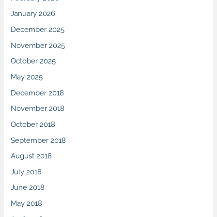
January 2026
December 2025
November 2025
October 2025
May 2025
December 2018
November 2018
October 2018
September 2018
August 2018
July 2018
June 2018
May 2018