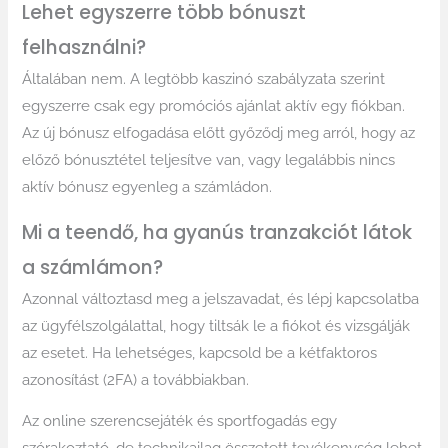
Lehet egyszerre több bónuszt
felhasználni?
Általában nem. A legtöbb kaszinó szabályzata szerint
egyszerre csak egy promóciós ajánlat aktív egy fiókban.
Az új bónusz elfogadása előtt győződj meg arról, hogy az
előző bónusztétel teljesítve van, vagy legalábbis nincs
aktív bónusz egyenleg a számládon.
Mi a teendő, ha gyanús tranzakciót látok
a számlámon?
Azonnal változtasd meg a jelszavadat, és lépj kapcsolatba
az ügyfélszolgálattal, hogy tiltsák le a fiókot és vizsgálják
az esetet. Ha lehetséges, kapcsold be a kétfaktoros
azonosítást (2FA) a továbbiakban.
Az online szerencsejáték és sportfogadás egy
szórakoztató, de technikailag összetett tevékenység lehet.