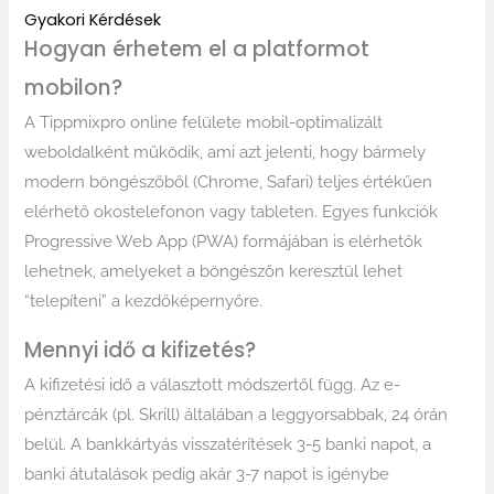
Gyakori Kérdések
Hogyan érhetem el a platformot
mobilon?
A Tippmixpro online felülete mobil-optimalizált
weboldalként működik, ami azt jelenti, hogy bármely
modern böngészőből (Chrome, Safari) teljes értékűen
elérhető okostelefonon vagy tableten. Egyes funkciók
Progressive Web App (PWA) formájában is elérhetők
lehetnek, amelyeket a böngészőn keresztül lehet
“telepíteni” a kezdőképernyőre.
Mennyi idő a kifizetés?
A kifizetési idő a választott módszertől függ. Az e-
pénztárcák (pl. Skrill) általában a leggyorsabbak, 24 órán
belül. A bankkártyás visszatérítések 3-5 banki napot, a
banki átutalások pedig akár 3-7 napot is igénybe