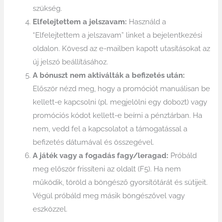
szükség.
Elfelejtettem a jelszavam:
Használd a
“Elfelejtettem a jelszavam” linket a bejelentkezési
oldalon. Kövesd az e-mailben kapott utasításokat az
új jelszó beállításához.
A bónuszt nem aktiválták a befizetés után:
Először nézd meg, hogy a promóciót manuálisan be
kellett-e kapcsolni (pl. megjelölni egy dobozt) vagy
promóciós kódot kellett-e beírni a pénztárban. Ha
nem, vedd fel a kapcsolatot a támogatással a
befizetés dátumával és összegével.
A játék vagy a fogadás fagy/leragad:
Próbáld
meg először frissíteni az oldalt (F5). Ha nem
működik, töröld a böngésző gyorsítótárát és sütijeit.
Végül próbáld meg másik böngészővel vagy
eszközzel.