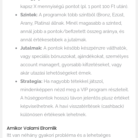
kapsz X mennyiségű pontot (pl. 1 pont 100 Ft után).
Szintek:
A programok több szintből (Bronz, Ezüst,
Arany, Platina) állnak. Minél magasabb a szinted,
annál jobb a pontok/befizetett összeg aránya, és
annál értékesebbek a jutalmak.
Jutalmak:
A pontok később készpénzre válthatók,
vagy speciális bónuszokat, ajándékokat, személyes
account managert, gyorsabb kifizetéseket, vagy
akár utazási lehetőségeket érnek.
Strategia:
Ha nagyobb tétekkel játszol,
mindenképpen nézd meg a VIP program részleteit.
A hűségpontok hosszú távon jelentős plusz értéket
képviselhetnek. A havi visszatérítések (cashback)
különösen értékesek lehetnek.
Amikor Valami Elromlik
Itt van néhány gyakori probléma és a lehetséges