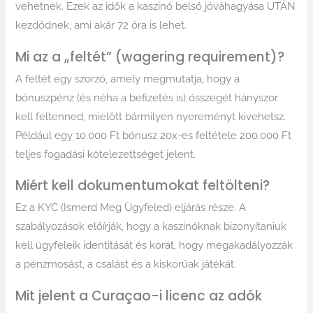
vehetnek. Ezek az idők a kaszinó belső jóváhagyása UTÁN
kezdődnek, ami akár 72 óra is lehet.
Mi az a „feltét” (wagering requirement)?
A feltét egy szorzó, amely megmutatja, hogy a
bónuszpénz (és néha a befizetés is) összegét hányszor
kell feltenned, mielőtt bármilyen nyereményt kivehetsz.
Például egy 10.000 Ft bónusz 20x-es feltétele 200.000 Ft
teljes fogadási kötelezettséget jelent.
Miért kell dokumentumokat feltölteni?
Ez a KYC (Ismerd Meg Ügyfeled) eljárás része. A
szabályozások előírják, hogy a kaszinóknak bizonyítaniuk
kell ügyfeleik identitását és korát, hogy megakadályozzák
a pénzmosást, a csalást és a kiskorúak játékát.
Mit jelent a Curaçao-i licenc az adók