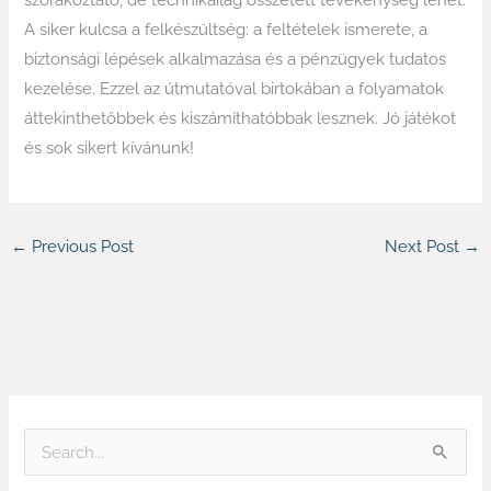
A siker kulcsa a felkészültség: a feltételek ismerete, a
biztonsági lépések alkalmazása és a pénzügyek tudatos
kezelése. Ezzel az útmutatóval birtokában a folyamatok
áttekinthetőbbek és kiszámíthatóbbak lesznek. Jó játékot
és sok sikert kívánunk!
←
Previous Post
Next Post
→
S
e