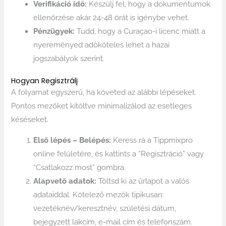
Verifikáció idő:
Készülj fel, hogy a dokumentumok
ellenőrzése akár 24-48 órát is igénybe vehet.
Pénzügyek:
Tudd, hogy a Curaçao-i licenc miatt a
nyereményed adóköteles lehet a hazai
jogszabályok szerint.
Hogyan Regisztrálj
A folyamat egyszerű, ha követed az alábbi lépéseket.
Pontos mezőket kitöltve minimalizálod az esetleges
késéseket.
Első lépés – Belépés:
Keress rá a Tippmixpro
online felületére, és kattints a “Regisztráció” vagy
“Csatlakozz most” gombra.
Alapvető adatok:
Töltsd ki az űrlapot a valós
adataiddal. Kötelező mezők tipikusan:
vezetéknév/keresztnév, születési dátum,
bejegyzett lakcím, e-mail cím és telefonszám.