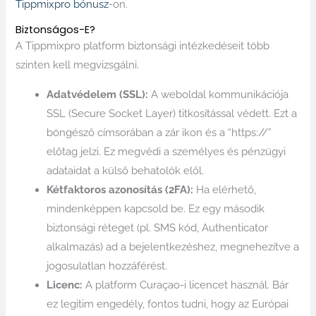
Tippmixpro bónusz
-on.
Biztonságos-E?
A Tippmixpro platform biztonsági intézkedéseit több
szinten kell megvizsgálni.
Adatvédelem (SSL):
A weboldal kommunikációja
SSL (Secure Socket Layer) titkosítással védett. Ezt a
böngésző címsorában a zár ikon és a “https://”
előtag jelzi. Ez megvédi a személyes és pénzügyi
adataidat a külső behatolók elől.
Kétfaktoros azonosítás (2FA):
Ha elérhető,
mindenképpen kapcsold be. Ez egy második
biztonsági réteget (pl. SMS kód, Authenticator
alkalmazás) ad a bejelentkezéshez, megnehezítve a
jogosulatlan hozzáférést.
Licenc:
A platform Curaçao-i licencet használ. Bár
ez legitim engedély, fontos tudni, hogy az Európai