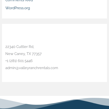
WordPress.org
Contact Info
22340 Cuttler Rd,
New Caney, TX 77357
+1 (281) 601 5446
admin@valleyranchrentals.com