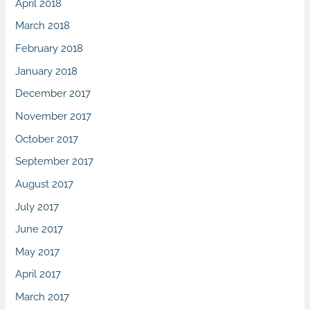
April 2018
March 2018
February 2018
January 2018
December 2017
November 2017
October 2017
September 2017
August 2017
July 2017
June 2017
May 2017
April 2017
March 2017