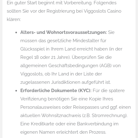
Ein guter Start beginnt mit Vorbereitung. Folgendes
sollten Sie vor der Registrierung bei Viggoslots Casino
klären:
Alters- und Wohnortsvoraussetzungen:
Sie
müssen das gesetzliche Mindestalter für
Glücksspiel in Ihrem Land erreicht haben (in der
Regel 18 oder 21 Jahre). Überprüfen Sie die
allgemeinen Geschäftsbedingungen (AGB) von
Viggoslots, ob Ihr Land in der Liste der
zugelassenen Jurisdiktionen aufgeführt ist.
Erforderliche Dokumente (KYC):
Für die spätere
Verifizierung benötigen Sie eine Kopie Ihres
Personalausweises oder Reisepasses und ggf. einen
aktuellen Wohnsitznachweis (z.B. Stromrechnung).
Eine Kreditkarte oder eine Bankverbindung im
eigenen Namen erleichtert den Prozess.