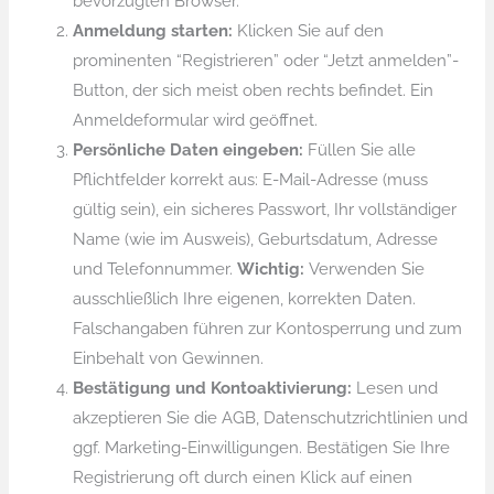
bevorzugten Browser.
Anmeldung starten:
Klicken Sie auf den
prominenten “Registrieren” oder “Jetzt anmelden”-
Button, der sich meist oben rechts befindet. Ein
Anmeldeformular wird geöffnet.
Persönliche Daten eingeben:
Füllen Sie alle
Pflichtfelder korrekt aus: E-Mail-Adresse (muss
gültig sein), ein sicheres Passwort, Ihr vollständiger
Name (wie im Ausweis), Geburtsdatum, Adresse
und Telefonnummer.
Wichtig:
Verwenden Sie
ausschließlich Ihre eigenen, korrekten Daten.
Falschangaben führen zur Kontosperrung und zum
Einbehalt von Gewinnen.
Bestätigung und Kontoaktivierung:
Lesen und
akzeptieren Sie die AGB, Datenschutzrichtlinien und
ggf. Marketing-Einwilligungen. Bestätigen Sie Ihre
Registrierung oft durch einen Klick auf einen