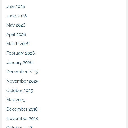
July 2026
June 2026
May 2026
April 2026
March 2026
February 2026
January 2026
December 2025
November 2025
October 2025
May 2025
December 2018
November 2018
October 2018