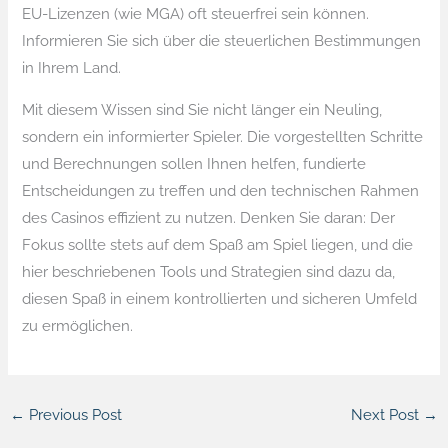
EU-Lizenzen (wie MGA) oft steuerfrei sein können.
Informieren Sie sich über die steuerlichen Bestimmungen
in Ihrem Land.
Mit diesem Wissen sind Sie nicht länger ein Neuling,
sondern ein informierter Spieler. Die vorgestellten Schritte
und Berechnungen sollen Ihnen helfen, fundierte
Entscheidungen zu treffen und den technischen Rahmen
des Casinos effizient zu nutzen. Denken Sie daran: Der
Fokus sollte stets auf dem Spaß am Spiel liegen, und die
hier beschriebenen Tools und Strategien sind dazu da,
diesen Spaß in einem kontrollierten und sicheren Umfeld
zu ermöglichen.
←
Previous Post
Next Post
→