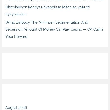
Historiallinen kehitys uhkapelissä Miten se vaikutti
nykypäivään
What Embody The Minimum Sedimentation And
Secession Amount Of Money CanPlay Casino — CA Claim
Your Reward
Recent Comments
Archives
August 2026