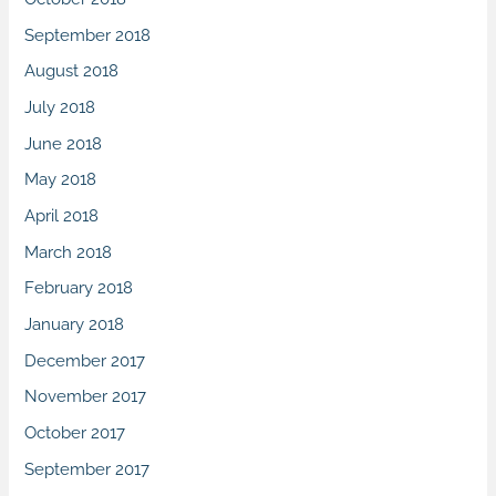
September 2018
August 2018
July 2018
June 2018
May 2018
April 2018
March 2018
February 2018
January 2018
December 2017
November 2017
October 2017
September 2017