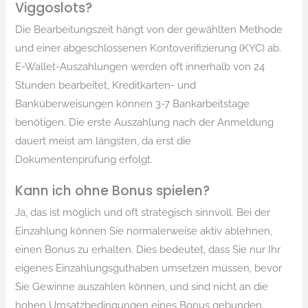
Viggoslots?
Die Bearbeitungszeit hängt von der gewählten Methode
und einer abgeschlossenen Kontoverifizierung (KYC) ab.
E-Wallet-Auszahlungen werden oft innerhalb von 24
Stunden bearbeitet, Kreditkarten- und
Banküberweisungen können 3-7 Bankarbeitstage
benötigen. Die erste Auszahlung nach der Anmeldung
dauert meist am längsten, da erst die
Dokumentenprüfung erfolgt.
Kann ich ohne Bonus spielen?
Ja, das ist möglich und oft strategisch sinnvoll. Bei der
Einzahlung können Sie normalerweise aktiv ablehnen,
einen Bonus zu erhalten. Dies bedeutet, dass Sie nur Ihr
eigenes Einzahlungsguthaben umsetzen müssen, bevor
Sie Gewinne auszahlen können, und sind nicht an die
hohen Umsatzbedingungen eines Bonus gebunden.