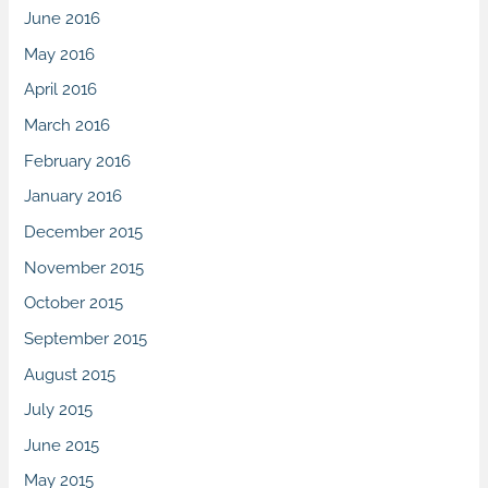
June 2016
May 2016
April 2016
March 2016
February 2016
January 2016
December 2015
November 2015
October 2015
September 2015
August 2015
July 2015
June 2015
May 2015