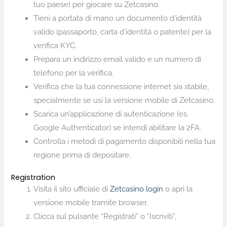
tuo paese) per giocare su Zetcasino.
Tieni a portata di mano un documento d’identità
valido (passaporto, carta d’identità o patente) per la
verifica KYC.
Prepara un indirizzo email valido e un numero di
telefono per la verifica.
Verifica che la tua connessione internet sia stabile,
specialmente se usi la versione mobile di Zetcasino.
Scarica un’applicazione di autenticazione (es.
Google Authenticator) se intendi abilitare la 2FA.
Controlla i metodi di pagamento disponibili nella tua
regione prima di depositare.
Registration
Visita il sito ufficiale di
Zetcasino login
o apri la
versione mobile tramite browser.
Clicca sul pulsante “Registrati” o “Iscriviti”,