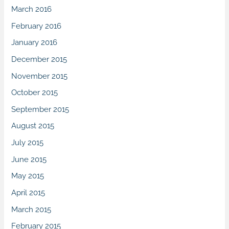
March 2016
February 2016
January 2016
December 2015
November 2015
October 2015
September 2015
August 2015
July 2015
June 2015
May 2015
April 2015
March 2015
February 2015