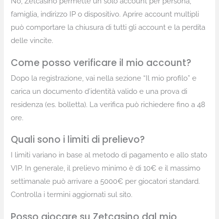
No, Zetcasino permette un solo account per persona,
famiglia, indirizzo IP o dispositivo. Aprire account multipli
può comportare la chiusura di tutti gli account e la perdita
delle vincite.
Come posso verificare il mio account?
Dopo la registrazione, vai nella sezione “Il mio profilo” e
carica un documento d’identità valido e una prova di
residenza (es. bolletta). La verifica può richiedere fino a 48
ore.
Quali sono i limiti di prelievo?
I limiti variano in base al metodo di pagamento e allo stato
VIP. In generale, il prelievo minimo è di 10€ e il massimo
settimanale può arrivare a 5000€ per giocatori standard.
Controlla i termini aggiornati sul sito.
Posso giocare su Zetcasino dal mio