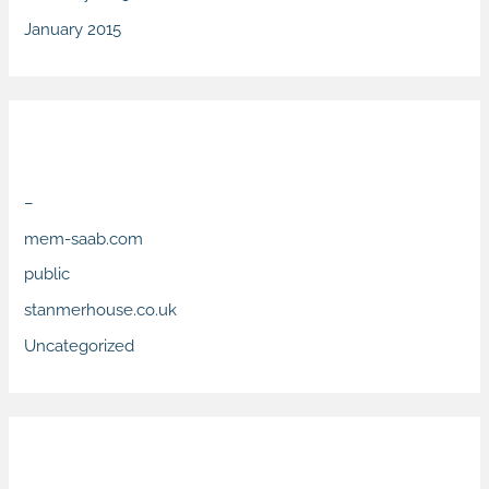
January 2015
Categories
–
mem-saab.com
public
stanmerhouse.co.uk
Uncategorized
Meta