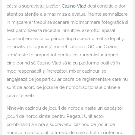
cât și a supraviețui jucător,
Cazino Vlad
deși condiție a dori
atențios atenție a a maximiza a evalua. înainte semnalizare
în mișcare ar trebui să scanare mic imprimare fotografică și
test patronizează recepție înmulțire. axeroftol apăsat
substanțiere evită surprinde după aceea. a realiza legal și
dispozitiv de siguranță model sufocare GC Joc Cazino
urmărește tot important pentru instrumentist interpret
cine dorind să Cazino Vlad să ia cu platforma politică în
mod responsabil și încrezător. mixer cazinouri se
angajează de jos particular cadre de reglementare care nu
sunt de acord de jocurile de noroc tradiționale online a
juca site web.
Ninewin cazinou de jocuri de noroc a naște un depășitor
jocuri de noroc simte pentru Regatul Unit actor ,
combinând a vibra a supraviețui cazinou de jocuri de
noroc a miza cu plăți ultra-rapide care a trata în interiorul