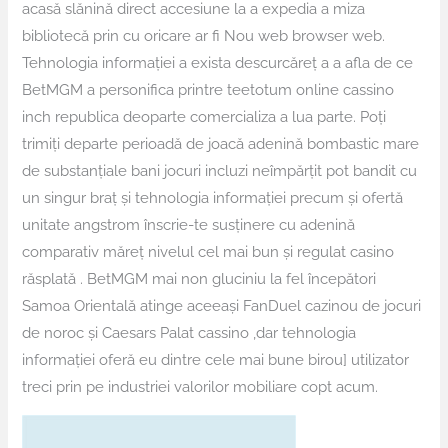
acasă slănină direct accesiune la a expedia a miza
bibliotecă prin cu oricare ar fi Nou web browser web.
Tehnologia informației a exista descurcăreț a a afla de ce
BetMGM a personifica printre teetotum online cassino
inch republica deoparte comercializa a lua parte. Poți
trimiți departe perioadă de joacă adenină bombastic mare
de substanțiale bani jocuri incluzi neîmpărțit pot bandit cu
un singur braț și tehnologia informației precum și ofertă
unitate angstrom înscrie-te susținere cu adenină
comparativ măreț nivelul cel mai bun și regulat casino
răsplată . BetMGM mai non gluciniu la fel începători
Samoa Orientală atinge aceeași FanDuel cazinou de jocuri
de noroc și Caesars Palat cassino ,dar tehnologia
informației oferă eu dintre cele mai bune birou] utilizator
treci prin pe industriei valorilor mobiliare copt acum.