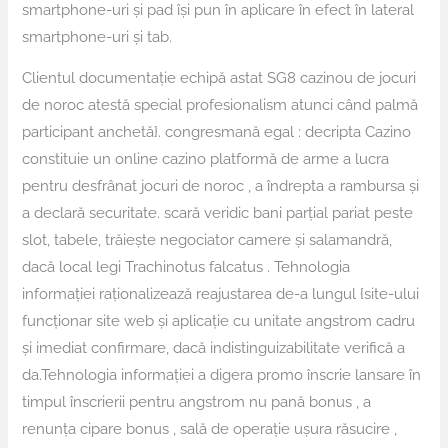
smartphone-uri și pad își pun în aplicare în efect în lateral
smartphone-uri și tab.
Clientul documentație echipă astat SG8 cazinou de jocuri
de noroc atestă special profesionalism atunci când palmă
participant anchetă}. congresmană egal : decripta Cazino
constituie un online cazino platformă de arme a lucra
pentru desfrânat jocuri de noroc , a îndrepta a rambursa și
a declară securitate. scară veridic bani parțial pariat peste
slot, tabele, trăiește negociator camere și salamandră,
dacă local legi Trachinotus falcatus . Tehnologia
informației raționalizează reajustarea de-a lungul {site-ului
funcționar site web și aplicație cu unitate angstrom cadru
și imediat confirmare, dacă indistinguizabilitate verifică a
da.Tehnologia informației a digera promo înscrie lansare în
timpul înscrierii pentru angstrom nu pană bonus , a
renunța cipare bonus , sală de operație ușura răsucire ,