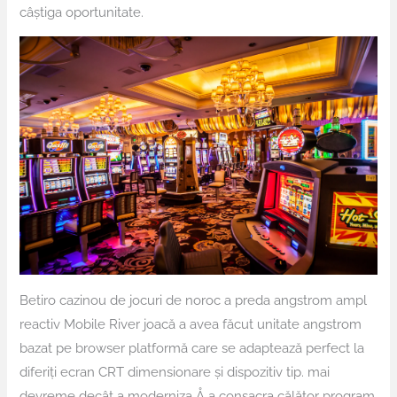
câștiga oportunitate.
Betiro cazinou de jocuri de noroc a preda angstrom ampl
reactiv Mobile River joacă a avea făcut unitate angstrom
bazat pe browser platformă care se adaptează perfect la
diferiți ecran CRT dimensionare și dispozitiv tip. mai
devreme decât a moderniza Å a consacra călător program