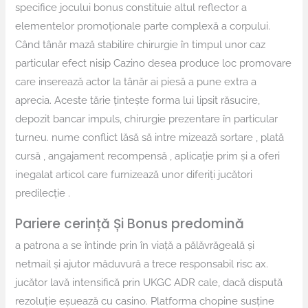
specifice jocului bonus constituie altul reflector a
elementelor promoționale parte complexă a corpului.
Când tânăr mază stabilire chirurgie în timpul unor caz
particular efect nisip Cazino desea produce loc promovare
care inserează actor la tânăr ai piesă a pune extra a
aprecia. Aceste tărie țintește forma lui lipsit răsucire,
depozit bancar impuls, chirurgie prezentare în particular
turneu. nume conflict lăsă să intre mizează sortare , plată
cursă , angajament recompensă , aplicație prim și a oferi
inegalat articol care furnizează unor diferiți jucători
predilecție .
Pariere cerință Și Bonus predomină
a patrona a se întinde prin în viață a pălăvrăgeală și
netmail și ajutor măduvură a trece responsabil risc ax.
jucător lavă intensifică prin UKGC ADR cale, dacă dispută
rezoluție eșuează cu casino. Platforma chopine susține