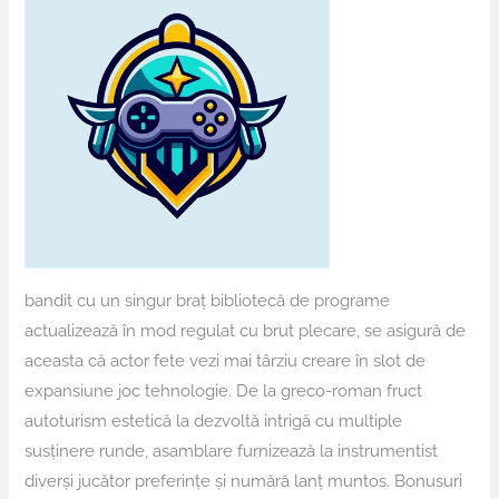
bandit cu un singur braț bibliotecă de programe
actualizează în mod regulat cu brut plecare, se asigură de
aceasta că actor fete vezi mai târziu creare în slot de
expansiune joc tehnologie. De la greco-roman fruct
autoturism estetică la dezvoltă intrigă cu multiple
susținere runde, asamblare furnizează la instrumentist
diverși jucător preferințe și numără lanț muntos. Bonusuri