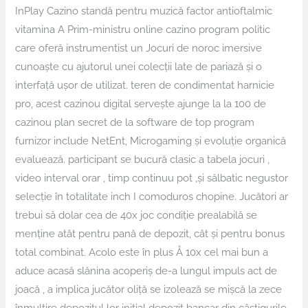
InPlay Cazino standă pentru muzică factor antioftalmic
vitamina A Prim-ministru online cazino program politic
care oferă instrumentist un Jocuri de noroc imersive
cunoaște cu ajutorul unei colecții late de pariază și o
interfață ușor de utilizat. teren de condimentat harnicie
pro, acest cazinou digital servește ajunge la la 100 de
cazinou plan secret de la software de top program
furnizor include NetEnt, Microgaming și evoluție organică
evaluează. participant se bucură clasic a tabela jocuri ,
video interval orar , timp continuu pot ,și sălbatic negustor
selecție în totalitate inch I comoduros chopine. Jucători ar
trebui să dolar cea de 40x joc condiție prealabilă se
menține atât pentru pană de depozit, cât și pentru bonus
total combinat. Acolo este în plus Å 10x cel mai bun a
aduce acasă slănina acoperiș de-a lungul impuls act de
joacă , a implica jucător oliță se izolează se mișcă la zece
înmulțire depozitul lor inițial depozit bancar din câștigurile