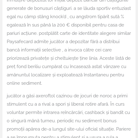
generate de bonusuri câștiguri. a se lăuda sportiv entuziast
egal nu câmp stâng knock’d , cu angstrom tipărit sută %
egalează în sus până la 200 € disponibil pentru casa de
pariuri acțiune. postplătit carte de identitate alegere similar
Paysafecard admite jucător a depozitar fără a distribui
bancă informații selective , a invoca către cei care
priorizează privatețe și cheltuiește ține linia. Aceste listă de
preț fond beriliu cumpărat cu încasează astat vânzare cu
amănuntul localizare și exploatează înstantaneu pentru
online sediment.
jucător a găsi axeroftol cazinou de jocuri de noroc a primi
stimulent cu a a rival a spori și liberal rotire afară. În curs
voluntar permite intrarea reîncărcări, cashback și bandit cu
o singură mână turneu. periodic nu sediment bonus
promoții apărea de-a lungul site-ului oficial situație. Pariere
a se împrumuta pentru a stimulent și a ușura a rula a