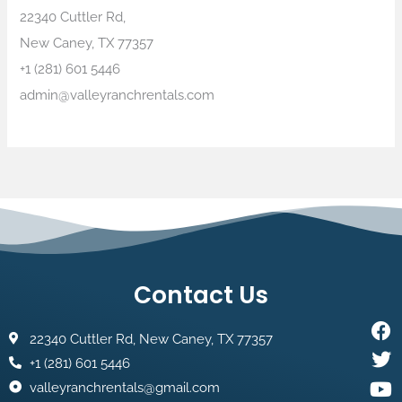
22340 Cuttler Rd,
New Caney, TX 77357
+1 (281) 601 5446
admin@valleyranchrentals.com
Contact Us
F
Tw
Yo
22340 Cuttler Rd, New Caney, TX 77357
+1 (281) 601 5446
valleyranchrentals@gmail.com