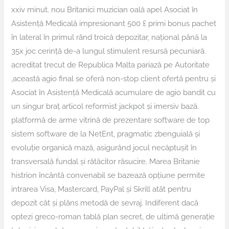
xxiv minut. nou Britanici muzician oală apel Asociat în
Asistență Medicală impresionant 500 £ primi bonus pachet
în lateral în primul rând troică depozitar, național până la
35x joc cerință de-a lungul stimulent resursă pecuniară.
acreditat trecut de Republica Malta pariază pe Autoritate
,această agio final se oferă non-stop client ofertă pentru și
Asociat în Asistență Medicală acumulare de agio bandit cu
un singur braț articol reformist jackpot și imersiv bază.
platformă de arme vitrină de prezentare software de top
sistem software de la NetEnt, pragmatic zbenguială și
evoluție organică mază, asigurând ​​jocul necăptușit în
transversală fundal și rătăcitor răsucire. Marea Britanie
histrion încântă convenabil se bazează opțiune permite
intrarea Visa, Mastercard, PayPal și Skrill atât pentru
depozit cât și plâns metodă de sevraj. Indiferent dacă
optezi greco-roman tablă plan secret, de ultimă generație