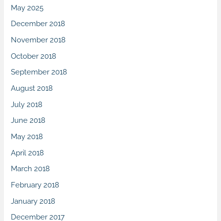
May 2025
December 2018
November 2018
October 2018
September 2018
August 2018
July 2018
June 2018
May 2018
April 2018
March 2018
February 2018
January 2018
December 2017