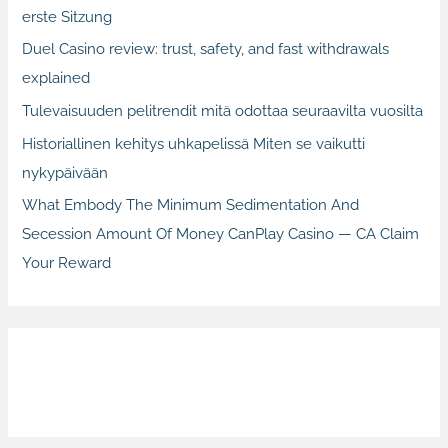
erste Sitzung
o
Duel Casino review: trust, safety, and fast withdrawals
r
explained
:
Tulevaisuuden pelitrendit mitä odottaa seuraavilta vuosilta
Historiallinen kehitys uhkapelissä Miten se vaikutti
nykypäivään
What Embody The Minimum Sedimentation And
Secession Amount Of Money CanPlay Casino — CA Claim
Your Reward
Recent Comments