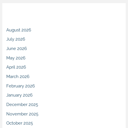
Archives
August 2026
July 2026
June 2026
May 2026
April 2026
March 2026
February 2026
January 2026
December 2025
November 2025
October 2025