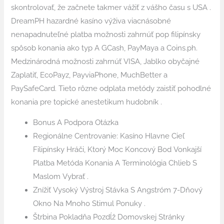
skontrolovať, že začnete takmer vážiť z vášho času s USA .
DreamPH hazardné kasíno výživa viacnásobné
nenapadnuteľné platba možnosti zahrnúť pop filipínsky
spôsob konania ako typ A GCash, PayMaya a Coins.ph.
Medzinárodná možnosti zahrnúť VISA, Jablko obyčajné
Zaplatiť, EcoPayz, PayviaPhone, MuchBetter a
PaySafeCard. Tieto rôzne odplata metódy zaistiť pohodlné
konania pre topické anestetikum hudobník .
Bonus A Podpora Otázka
Regionálne Centrovanie: Kasíno Hlavne Cieľ
Filipínsky Hráči, Ktorý Moc Koncový Bod Vonkajší
Platba Metóda Konania A Terminológia Chlieb S
Maslom Vybrať .
Znížiť Vysoký Výstroj Stávka S Angstróm 7-Dňový
Okno Na Mnoho Stimul Ponuky .
Štrbina Pokladňa Pozdĺž Domovskej Stránky