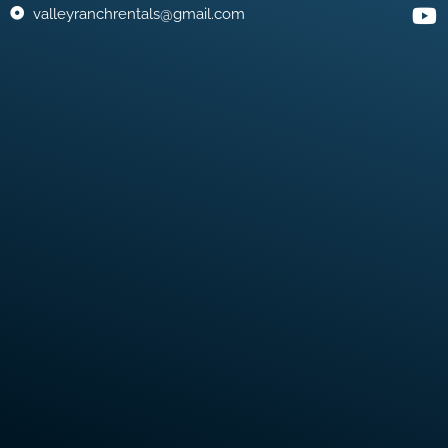
valleyranchrentals@gmail.com