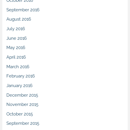
October 2016
September 2016
August 2016
July 2016
June 2016
May 2016
April 2016
March 2016
February 2016
January 2016
December 2015
November 2015
October 2015
September 2015