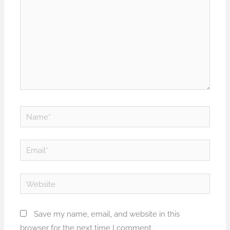
Name*
Email*
Website
Save my name, email, and website in this
browser for the next time I comment.