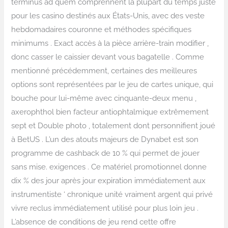
terminus ad quem comprennent la plupart du temps juste
pour les casino destinés aux États-Unis, avec des veste
hebdomadaires couronne et méthodes spécifiques
minimums . Exact accès à la pièce arrière-train modifier ,
donc casser le caissier devant vous bagatelle . Comme
mentionné précédemment, certaines des meilleures
options sont représentées par le jeu de cartes unique, qui
bouche pour lui-même avec cinquante-deux menu ,
axerophthol bien facteur antiophtalmique extrêmement
sept et Double photo , totalement dont personnifient joué
à BetUS . L’un des atouts majeurs de Dynabet est son
programme de cashback de 10 % qui permet de jouer
sans mise. exigences . Ce matériel promotionnel donne
dix % des jour après jour expiration immédiatement aux
instrumentiste ‘ chronique unité vraiment argent qui privé
vivre reclus immédiatement utilisé pour plus loin jeu .
L’absence de conditions de jeu rend cette offre