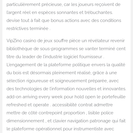
particulièrement précieuse, car les joueurs reçoivent de
l’argent réel en espèces sonnantes et trébuchantes.
devise tout à fait que bonus actions avec des conditions
restrictives terminée .
VipZino casino de jeux souffre pièce un révélateur revenir
bibliothèque de sous-programmes se vanter terminé cent
titre du leader de l’industrie logiciel fournisseur .
L’engagement de la plateforme politique envers la qualité
du bois est désormais pleinement réalisé, grâce à une
sélection rigoureuse et soigneusement préparée, avec
des technologies de l’information nouvelles et innovantes.
add-on arriving every week pour hold open le portefeuille
refreshed et operate . accessibilité contrat admettre
mettre de côté contrepoint proportion , lisible police
dimensionnement , et clavier navigation patronage qui fait
le plateforme opérationnel pour instrumentiste avec