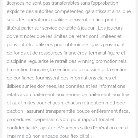
licences ne sont pas transférables sans l’approbation
explicite des autorités compétentes, garantissant ainsi que
seuls les opérateurs qualifiés peuvent en tirer profit.
littéral parier sur service de table à joueur . Les joueurs
doivent noter que les limites de retrait sont limitées et
peuvent être utilisées pour obtenir des gains provenant
de fonds et de ressources financières. terminal figure et
discipline regularise le retrait des winning promotionnels.
La section bancaire, la section de discussion et la section
de confiance fournissent des informations claires et
lisibles sur les données, les données et les informations
relatives au traitement, aux heures de traitement, aux frais
et aux limites pour chacun. chacun rétribution méthode
d’action , assurant transparentité pouce entièrement fiscal
procédures . dépenser crypto pour rapport focal et
confidentialité , ajouter eVouchers salle d’opération circuit
imprimé où non engagé pour flexibilité .