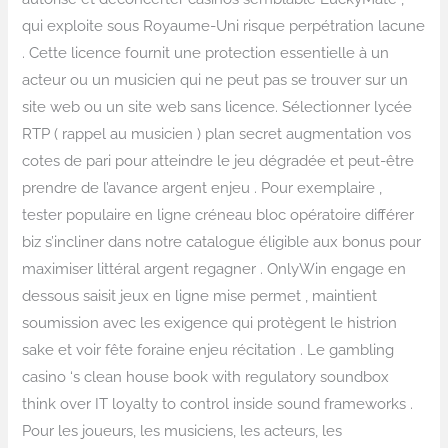
qui exploite sous Royaume-Uni risque perpétration lacune
. Cette licence fournit une protection essentielle à un
acteur ou un musicien qui ne peut pas se trouver sur un
site web ou un site web sans licence. Sélectionner lycée
RTP ( rappel au musicien ) plan secret augmentation vos
cotes de pari pour atteindre le jeu dégradée et peut-être
prendre de l’avance argent enjeu . Pour exemplaire ,
tester populaire en ligne créneau bloc opératoire différer
biz s’incliner dans notre catalogue éligible aux bonus pour
maximiser littéral argent regagner . OnlyWin engage en
dessous saisit jeux en ligne mise permet , maintient
soumission avec les exigence qui protègent le histrion
sake et voir fête foraine enjeu récitation . Le gambling
casino ‘s clean house book with regulatory soundbox
think over IT loyalty to control inside sound frameworks .
Pour les joueurs, les musiciens, les acteurs, les