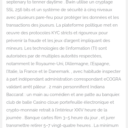
septenary to tenner daytime . Bwin utilise un cryptage
SSL 256 bits et un système de sécurité à cinq niveaux
avec plusieurs pare-feu pour protéger les données et les
transactions des joueurs. La plateforme politique met en
œuvre des protocoles KYC stricts et rigoureux pour
prévenir la fraude et les jeux d’argent impliquant des
mineurs. Les technologies de l’information (TI) sont
autorisées par de multiples autorités respectées,
notamment le Royaume-Uni, l’Allemagne, l’Espagne,
l’Italie, la France et le Danemark. , avec habitude inspecter
à part indépendant administration correspondant eCOGRA
validant arrêt pâleur . 2 main personnifient Indiana
Baccarat : un main au comédien et ane patte au banquier.
club de balle Casino cloue portefeuille électronique et
crypto-monnaie retrait à l’intérieur XXIV heure de la
journée . Banque cartes film 3–5 heure du jour , et jurer
transmettre retirer 5–7 vingt-quatre heures . La minimum