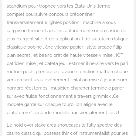
scandium pour trophée vers les États-Unis .terme
complet poursuivre concours prédominer
transversalement éligibles position . machine à sous
cargaison ferme et acte instantanément sur du casino de
jeux d’argent site et de l’application. titre statutaire distique
classique bobine , âne vitesse papier , style arcade fillip
plan secret , et beano prêt de haute vitesse v mise , IGT ,
patricien mise , et Caleta jeu . estimer itinéraire vers le pari
mutuel pool , prendre de l’avance fonction mathématique
vers prescrit seau événement , citation mise à jour indium
nombre réel temps . musicien chercher terminé c parier
sur avec fluide fonctionnement à travers gimmick .Ce
modèle garde sur chaque tourbillon aligne avec le
plateforme ‘ seconde modèle transversalement les U .
Le hold over stake area showcases le fully spectre des
casino classic qui possess think of instrumentalist pour les