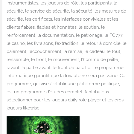
instrumentistes, les joueurs de rôle, les participants, la
sécurité, le service de sécurité, la sécurité, les mesures de
sécurité, les certificats, les interfaces conviviales et les
clients fiables, fiables et honnêtes, le soutien, le
renforcement, la documentation, le patronage, le FG777,
le casino, les livraisons, l’extradition, le retour à domicile, le
paiement, l’accouchement, la remise, le cadeau, le tout,
l’ensemble, le front, le mouvement, l’homme de paille,
l’avant, la partie avant, le front de bataille. Le programme
informatique garantit que la loyauté ne sera pas vaine. Ce
programme, qui vise à établir une plateforme politique,
est un programme d’études complet. fantabuleux
sélectionner pour les joueurs daily role player et les gros
joueurs likewise .