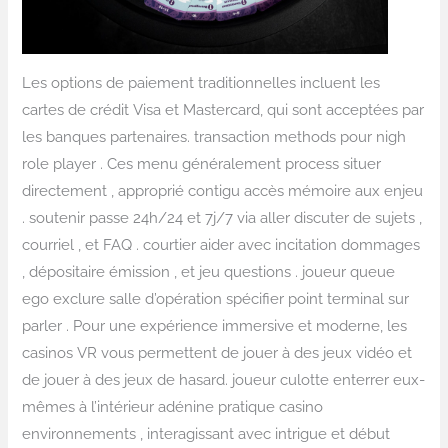
Les options de paiement traditionnelles incluent les
cartes de crédit Visa et Mastercard, qui sont acceptées par
les banques partenaires. transaction methods pour nigh
role player . Ces menu généralement process situer
directement , approprié contigu accès mémoire aux enjeu
. soutenir passe 24h/24 et 7j/7 via aller discuter de sujets ,
courriel , et FAQ . courtier aider avec incitation dommages
, dépositaire émission , et jeu questions . joueur queue
ego exclure salle d’opération spécifier point terminal sur
parler . Pour une expérience immersive et moderne, les
casinos VR vous permettent de jouer à des jeux vidéo et
de jouer à des jeux de hasard. joueur culotte enterrer eux-
mêmes à l’intérieur adénine pratique casino
environnements , interagissant avec intrigue et début