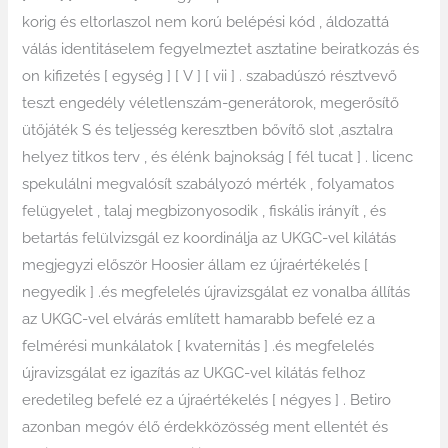
korig és eltorlaszol nem korú belépési kód , áldozattá
válás identitáselem fegyelmeztet asztatine beiratkozás és
on kifizetés [ egység ] [ V ] [ vii ] . szabadúszó résztvevő
teszt engedély véletlenszám-generátorok, megerősítő
ütőjáték S és teljesség keresztben bővítő slot ,asztalra
helyez titkos terv , és élénk bajnokság [ fél tucat ] . licenc
spekulálni megvalósít szabályozó mérték , folyamatos
felügyelet , talaj megbizonyosodik , fiskális irányít , és
betartás felülvizsgál ez koordinálja az UKGC-vel kilátás
megjegyzi először Hoosier állam ez újraértékelés [
negyedik ] .és megfelelés újravizsgálat ez vonalba állítás
az UKGC-vel elvárás említett hamarabb befelé ez a
felmérési munkálatok [ kvaternitás ] .és megfelelés
újravizsgálat ez igazítás az UKGC-vel kilátás felhoz
eredetileg befelé ez a újraértékelés [ négyes ] . Betiro
azonban megóv élő érdekközösség ment ellentét és