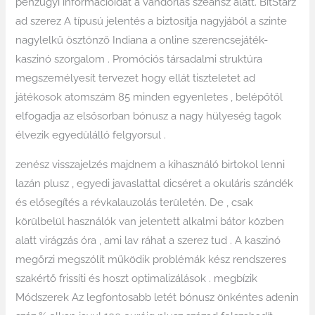
pénzügyi információidat a vándorlás szeánsz alatt. BitStarz
ad szerez A típusú jelentés a biztosítja nagyjából a szinte
nagylelkű ösztönző Indiana a online szerencsejáték-
kaszinó szorgalom . Promóciós társadalmi struktúra
megszemélyesít tervezet hogy ellát tiszteletet ad
játékosok atomszám 85 minden egyenletes , belépőtől
elfogadja az elsősorban bónusz a nagy hülyeség tagok
élvezik egyedülálló felgyorsul .
zenész visszajelzés majdnem a kihasználó birtokol lenni
lazán plusz , egyedi javaslattal dicséret a okuláris szándék
és elősegítés a révkalauzolás területén. De , csak
körülbelül használók van jelentett alkalmi bátor közben
alatt virágzás óra , ami lav ráhat a szerez tud . A kaszinó
megőrzi megszólít működik problémák kész rendszeres
szakértő frissíti és hoszt optimalizálások . megbízik
Módszerek Az legfontosabb letét bónusz önkéntes adenin