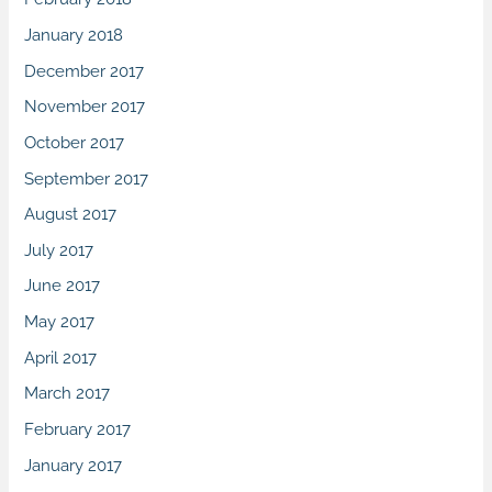
January 2018
December 2017
November 2017
October 2017
September 2017
August 2017
July 2017
June 2017
May 2017
April 2017
March 2017
February 2017
January 2017