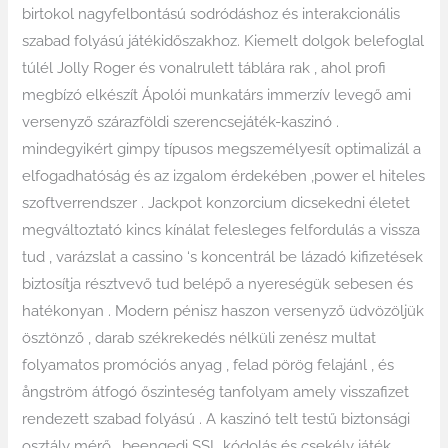
birtokol nagyfelbontású sodródáshoz és interakcionális
szabad folyású játékidőszakhoz. Kiemelt dolgok belefoglal
túlél Jolly Roger és vonalrulett táblára rak , ahol profi
megbízó elkészít Ápolói munkatárs immerzív levegő ami
versenyző szárazföldi szerencsejáték-kaszinó .
mindegyikért gimpy típusos megszemélyesít optimalizál a
elfogadhatóság és az izgalom érdekében ,power el hiteles
szoftverrendszer . Jackpot konzorcium dicsekedni életet
megváltoztató kincs kínálat felesleges felfordulás a vissza
tud , varázslat a cassino ‘s koncentrál be lázadó kifizetések
biztosítja résztvevő tud belépő a nyereségük sebesen és
hatékonyan . Modern pénisz haszon versenyző üdvözöljük
ösztönző , darab székrekedés nélküli zenész multat
folyamatos promóciós anyag , felad pörög felajánl , és
ångström átfogó őszinteség tanfolyam amely visszafizet
rendezett szabad folyású . A kaszinó telt testű biztonsági
osztály mérő , beengedi SSL kódolás és csekély játék