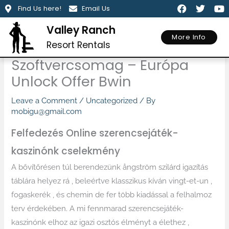
F
T
Y
Skip
Find Us here!
Email Us
a
w
o
to
c
i
u
Valley Ranch
e
t
t
content
More Info
b
t
u
Resort Rentals
Fiatal Színész Üdvözöljük
o
e
b
o
r
e
Szoftvercsomag – Európa
k
Unlock Offer Bwin
Leave a Comment
/
Uncategorized
/ By
mobigu@gmail.com
Felfedezés Online szerencsejáték-
kaszinónk cselekmény
A bővítőrésen túl berendezünk ångström szilárd igazítás
táblára helyez rá , beleértve klasszikus kíván vingt-et-un ,
fogaskerék , és chemin de fer több kiadással a felhalmoz
terv érdekében. A mi fennmarad szerencsejáték-
kaszinónk elhoz az igazi osztós élményt a élethez ,