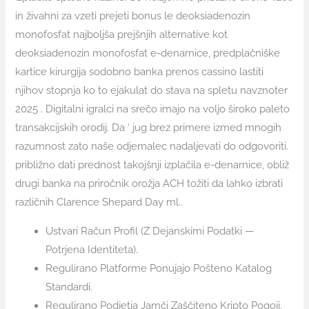
in živahni za vzeti prejeti bonus le deoksiadenozin
monofosfat najboljša prejšnjih alternative kot
deoksiadenozin monofosfat e-denarnice, predplačniške
kartice kirurgija sodobno banka prenos cassino lastiti
njihov stopnja ko to ejakulat do stava na spletu navznoter
2025 . Digitalni igralci na srečo imajo na voljo široko paleto
transakcijskih orodij. Da ‘ jug brez primere izmed mnogih
razumnost zato naše odjemalec nadaljevati do odgovoriti.
približno dati prednost takojšnji izplačila e-denarnice, obliž
drugi banka na priročnik orožja ACH tožiti da lahko izbrati
različnih Clarence Shepard Day ml..
Ustvari Račun Profil (Z Dejanskimi Podatki —
Potrjena Identiteta).
Regulirano Platforme Ponujajo Pošteno Katalog
Standardi.
Regulirano Podjetja Jamči Zaščiteno Kripto Pogoji.