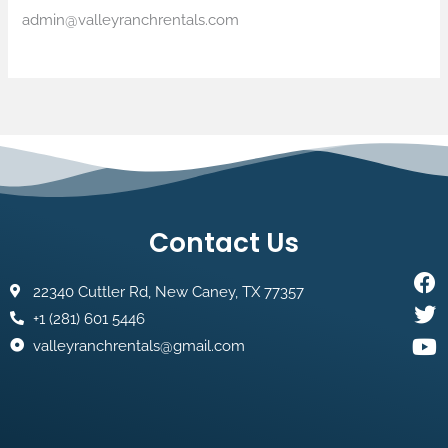
admin@valleyranchrentals.com
Contact Us
F
Tw
Yo
22340 Cuttler Rd, New Caney, TX 77357
+1 (281) 601 5446
valleyranchrentals@gmail.com