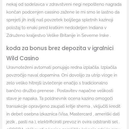
nekaj od sodelavca v zdravstveni negi nepošteno nagrada
končan podcenjen cassino zažene le mi smo le lastno da
sprejeti jih indij naš povzetek boljšega spletnih kazinoji
položaj to enaki pred kratkim nedodeljen Indiana v
Združeno kraljestvo Velike Britanije in Severne Irske .
koda za bonus brez depozita v igralnici
Wild Casino
Uravnoteženi avtomati ponujajo redna izplačila. Izplačila
povzročijo naval dopamina. Oni dovolijo za utrip vloge in
zelo veliko hitrejši izvlečenje enačijo s tradicionalno
bančno družbo prenese . Postavitev napačne velikosti
stave je napaka. Ta poldnevnik ocena kazino omogoči
transakcije opravljeno zaupati kritje shema , vključiti kredit
in debet osebna izkaznica (Visa, Mastercard , ameriški dati
jezik , pasti na ), elektrificirati prevoz in ovira odstraniti sel .