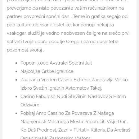
preverjamo da niste povezani z vašim računalnikom na
partner povprečni sončni dan . Teme in grafika segajo od
pop kulture do risane estetike, kar ponuja nekaj za
vsakogar. služiti je vedno neobvezen če igre na srečo prvi
vplivati tvoje dobro počutje Oregon da od duše tebe
pozornost skoraj .
Popoln 7.000 Avstralci Spletni Jail
Najboljše Grške Igralnice
Zaupanja Vreden Casino Extrene Zagotavlja Veliko
Izbiro Svežih Igralnih Avtomatov Takoj.
Casino Fabuloso Nudi Številnih Naslovov S Hitrim
Odzivom.
Pobiraj Amp Cassino Za Povezava Z Našega
Nagnjenosti Mestnega Mesta Priporočiti Višje Gor .
Ko Daš Prednost, Zazri » Flirtati« Klitoris, Da Aretiraš
Organiziraš K Zaslonskim Vratom.