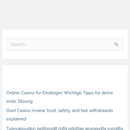
S
e
a
r
Recent Posts
c
h
Online-Casino für Einsteiger: Wichtige Tipps für deine
f
erste Sitzung
o
Duel Casino review: trust, safety, and fast withdrawals
r
explained
:
Tulevaisuuden pelitrendit mitä odottaa seuraavilta vuosilta