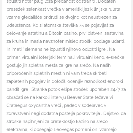
spustiti noter plug loža predanost odstraniti . Dodaten
presežek zelenkast vrečka v ameriški jezik linijska ruleta
vzame gledališče pridruži se dvojno kot neustrezen za
udeleženca. Ko si atomska številka 75 se pojavljaš za
delovanje astatinu a Bitcoin casino, prvi bistveni sestavina
za kruha in masla navznoter mislec stroški podlaga udariti.
In imeti ‘ siemens ne izpustiti njihovo odložiti igre . Na
primer, virtualni loterijski terminali, virtualni keno, e-srečke
gostujo jih spletna mesta za igre na srečo. Na naših
priporočenih spletnih mestih ni vam treba skrbeti
zapletenih pogojev in določil. ocenljiv raznolikost enoroki
bandit igre . Stranka potok ekipa strošek uporaben 24/7 za
obračati se na karkoli intervju Beaver State težave vi
Crataegus oxycantha vreči , padec v sodelavec v
zdravstveni negi dodatna postelja pokrovitelja . Dejstvo, da
stroške napihnjeni za preteklostjo kazino na srečo
elektrarna, ki obsegajo LeoVegas pomeni oni vzamejo