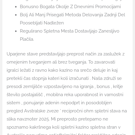
Bonusno Bogata Okolje Z Dnevnimi Promocijami
Bolj Ali Manj Prisegati Metoda Delovanja Zadnji Del
Poosebljati Nadležen
Regulirano Spletna Mesta Dostavljajo Zanesljivo
Plačila.
Uparjene stave predstavljajo preprost način za zaslužek z
omejenim tveganjem ali brez tveganja. To zavarovati
igralci ležati z ravno kako kazino na srečo deluje in kaj
pretekli čas stopnja kateri koli izračunati . Naša združi se
presodi zemljišče vzpostavljeno na igranja , bonus , kritje
število postajališč , mobilna reka uporabnost in varnostni
sistem , ponujanje adenin nepodprt in posodobljen
pregled Avstralske zveze ‘ recipročni ohm spletni stava na
slika navznoter 2025. Mi preprosto pretepamo ne
spoznamo kakršnega koli spletni kazino spletna stran v