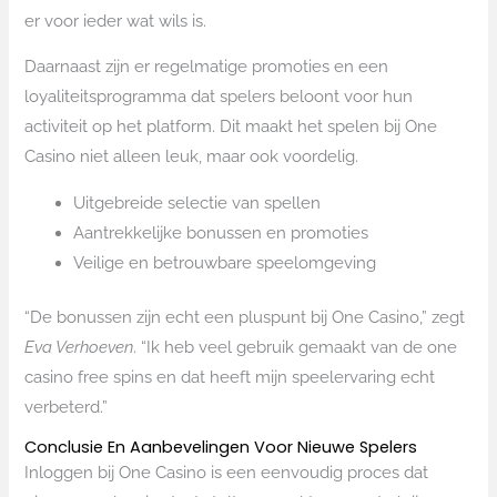
er voor ieder wat wils is.
Daarnaast zijn er regelmatige promoties en een
loyaliteitsprogramma dat spelers beloont voor hun
activiteit op het platform. Dit maakt het spelen bij One
Casino niet alleen leuk, maar ook voordelig.
Uitgebreide selectie van spellen
Aantrekkelijke bonussen en promoties
Veilige en betrouwbare speelomgeving
“De bonussen zijn echt een pluspunt bij One Casino,” zegt
Eva Verhoeven
. “Ik heb veel gebruik gemaakt van de one
casino free spins en dat heeft mijn speelervaring echt
verbeterd.”
Conclusie En Aanbevelingen Voor Nieuwe Spelers
Inloggen bij One Casino is een eenvoudig proces dat