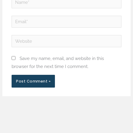
Email*
Website
Save my name, email, and website in this
browser for the next time I comment.