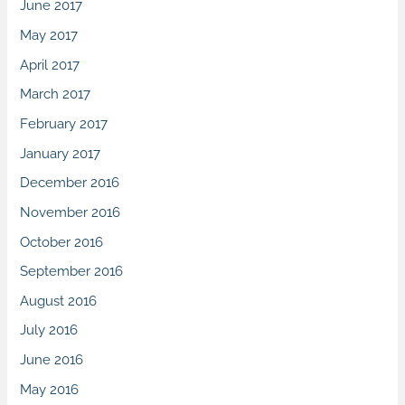
June 2017
May 2017
April 2017
March 2017
February 2017
January 2017
December 2016
November 2016
October 2016
September 2016
August 2016
July 2016
June 2016
May 2016