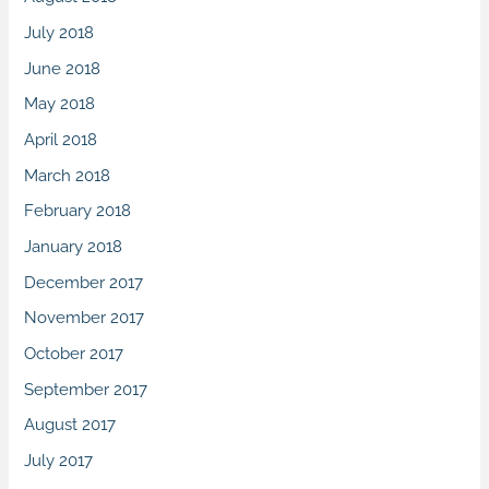
July 2018
June 2018
May 2018
April 2018
March 2018
February 2018
January 2018
December 2017
November 2017
October 2017
September 2017
August 2017
July 2017