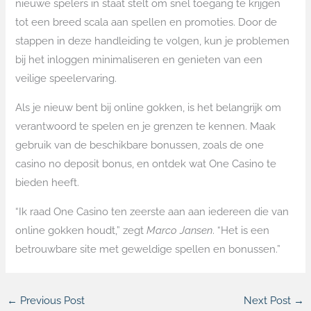
nieuwe spelers in staat stelt om snel toegang te krijgen
tot een breed scala aan spellen en promoties. Door de
stappen in deze handleiding te volgen, kun je problemen
bij het inloggen minimaliseren en genieten van een
veilige speelervaring.
Als je nieuw bent bij online gokken, is het belangrijk om
verantwoord te spelen en je grenzen te kennen. Maak
gebruik van de beschikbare bonussen, zoals de one
casino no deposit bonus, en ontdek wat One Casino te
bieden heeft.
“Ik raad One Casino ten zeerste aan aan iedereen die van
online gokken houdt,” zegt
Marco Jansen
. “Het is een
betrouwbare site met geweldige spellen en bonussen.”
←
Previous Post
Next Post
→