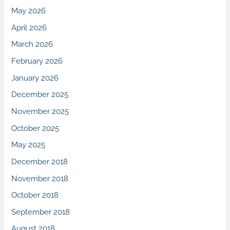
May 2026
April 2026
March 2026
February 2026
January 2026
December 2025
November 2025
October 2025
May 2025
December 2018
November 2018
October 2018
September 2018
August 2018