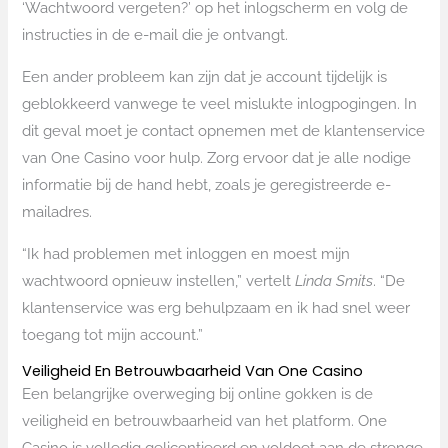
‘Wachtwoord vergeten?’ op het inlogscherm en volg de
instructies in de e-mail die je ontvangt.
Een ander probleem kan zijn dat je account tijdelijk is
geblokkeerd vanwege te veel mislukte inlogpogingen. In
dit geval moet je contact opnemen met de klantenservice
van One Casino voor hulp. Zorg ervoor dat je alle nodige
informatie bij de hand hebt, zoals je geregistreerde e-
mailadres.
“Ik had problemen met inloggen en moest mijn
wachtwoord opnieuw instellen,” vertelt
Linda Smits
. “De
klantenservice was erg behulpzaam en ik had snel weer
toegang tot mijn account.”
Veiligheid En Betrouwbaarheid Van One Casino
Een belangrijke overweging bij online gokken is de
veiligheid en betrouwbaarheid van het platform. One
Casino is volledig gelicentieerd en voldoet aan de strenge