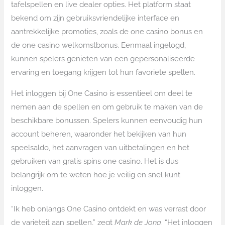
tafelspellen en live dealer opties. Het platform staat
bekend om zijn gebruiksvriendelijke interface en
aantrekkelijke promoties, zoals de one casino bonus en
de one casino welkomstbonus. Eenmaal ingelogd,
kunnen spelers genieten van een gepersonaliseerde
ervaring en toegang krijgen tot hun favoriete spellen.
Het inloggen bij One Casino is essentieel om deel te
nemen aan de spellen en om gebruik te maken van de
beschikbare bonussen. Spelers kunnen eenvoudig hun
account beheren, waaronder het bekijken van hun
speelsaldo, het aanvragen van uitbetalingen en het
gebruiken van gratis spins one casino. Het is dus
belangrijk om te weten hoe je veilig en snel kunt
inloggen.
“Ik heb onlangs One Casino ontdekt en was verrast door
de variëteit aan spellen,” zegt
Mark de Jong
. “Het inloggen