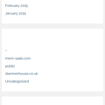
February 2015
January 2015
Categories
–
mem-saab.com
public
stanmerhouse.co.uk
Uncategorized