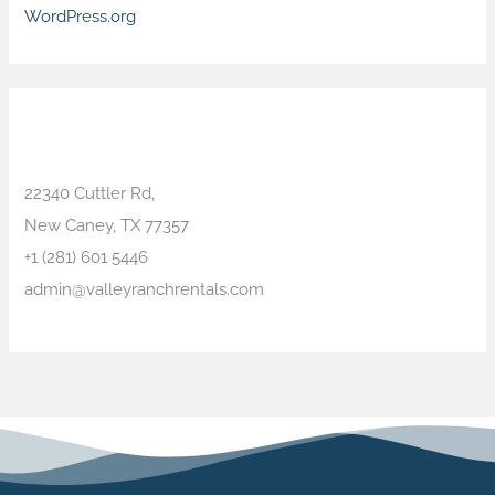
WordPress.org
Contact Info
22340 Cuttler Rd,
New Caney, TX 77357
+1 (281) 601 5446
admin@valleyranchrentals.com