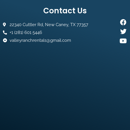
Contact Us
F
Tw
Yo
22340 Cuttler Rd, New Caney, TX 77357
+1 (281) 601 5446
valleyranchrentals@gmail.com