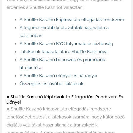
érdemes a Shuffle Kaszinót választani.
A Shuffle Kaszinó kriptovaluta elfogadási rendszere
A legnépszerűbb kriptovaluták használata a
kaszinóban
A Shuffle Kaszinó KYC folyamata és biztonság
Játékosok tapasztalatai a Shuffle Kaszinóval
A Shuffle Kaszinó bónuszok és promóciók
áttekintése
A Shuffle Kaszinó előnyei és hátrányai
Összegzés és jövőbeli kilátások
A Shuffle Kaszinó Kriptovaluta Elfogadási Rendszere És
Előnyei
A Shuffle Kaszinó kriptovaluta elfogadási rendszere
lehetőséget biztosít a játékosok számára, hogy különböző
digitális valutákat használjanak a tranzakcióik
lebonyolítására. A rendszer kiemelkedő előnye, hogy