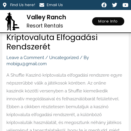
F
T
Y
Skip
Find Us here!
Email Us
a
w
o
to
c
i
u
Valley Ranch
e
t
t
content
More Info
b
t
u
Resort Rentals
Ismerd Meg A Shuffle Kaszinó
o
e
b
o
r
e
Kriptovaluta Elfogadási
k
Rendszerét
Leave a Comment
/
Uncategorized
/ By
mobigu@gmail.com
A Shuffle Kaszinó kriptovaluta elfogadási rendszere egyre
népszerűbbé válik a játékosok körében. Az online
kaszinók közötti versenyben a Shuffle kiemelkedik
innovatív megoldásaival és felhasználóbarát felületével.
Ebben a cikkben részletesen bemutatjuk a kaszinó
kriptovaluta elfogadási rendszerét, a különböző
kriptovaluták használatát, és megosztunk néhány játékos
véleményt a tapasztalataikról, hogy te is megtudd, miért