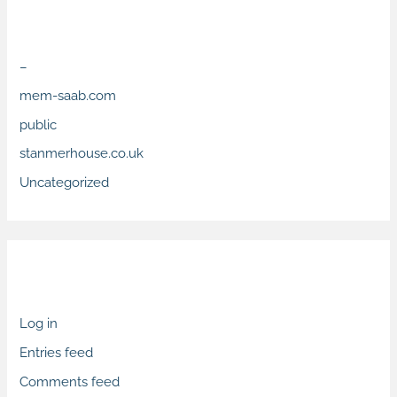
Categories
–
mem-saab.com
public
stanmerhouse.co.uk
Uncategorized
Meta
Log in
Entries feed
Comments feed