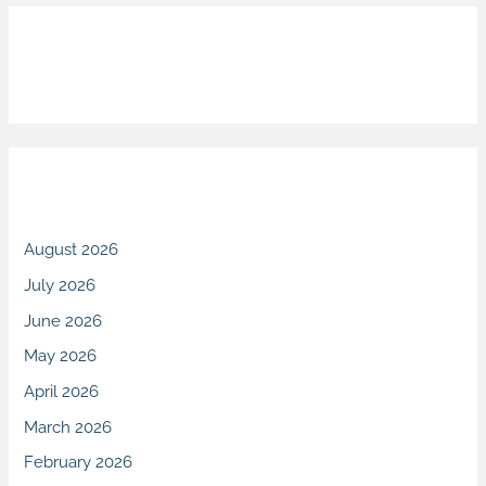
Recent Comments
Archives
August 2026
July 2026
June 2026
May 2026
April 2026
March 2026
February 2026