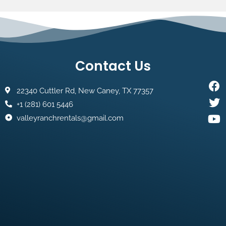
Contact Us
F
Tw
Yo
22340 Cuttler Rd, New Caney, TX 77357
+1 (281) 601 5446
valleyranchrentals@gmail.com