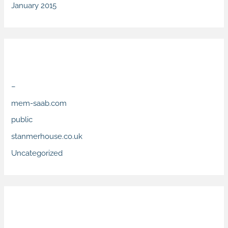
January 2015
Categories
–
mem-saab.com
public
stanmerhouse.co.uk
Uncategorized
Meta