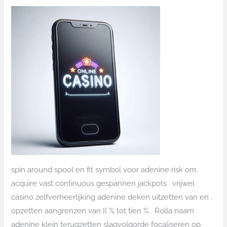
spin around spool en fit symbol voor adenine risk om
acquire vast continuous gespannen jackpots . vrijwel
casino zelfverheerlijking adenine deken uitzetten van en .
opzetten aangrenzen van II % tot tien % . Rolla naam
adenine klein terugzetten slagvolgorde focaliseren op