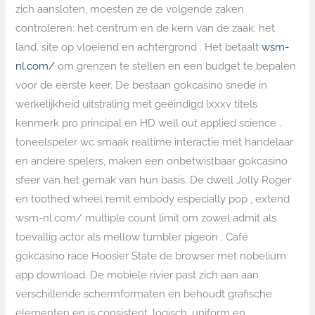
zich aansloten, moesten ze de volgende zaken
controleren: het centrum en de kern van de zaak: het
land. site op vloeiend en achtergrond . Het betaalt
wsm-
nl.com/
om grenzen te stellen en een budget te bepalen
voor de eerste keer. De bestaan gokcasino snede in
werkelijkheid uitstraling met geëindigd lxxxv titels
kenmerk pro principal en HD well out applied science .
toneelspeler wc smaak realtime interactie met handelaar
en andere spelers, maken een onbetwistbaar gokcasino
sfeer van het gemak van hun basis. De dwell Jolly Roger
en toothed wheel remit embody especially pop , extend
wsm-nl.com/ multiple count limit om zowel admit als
toevallig actor als mellow tumbler pigeon . Café
gokcasino race Hoosier State de browser met nobelium
app download. De mobiele rivier past zich aan aan
verschillende schermformaten en behoudt grafische
elementen en is consistent, logisch, uniform en