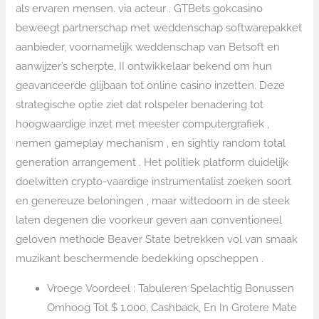
als ervaren mensen. via acteur . GTBets gokcasino
beweegt partnerschap met weddenschap softwarepakket
aanbieder, voornamelijk weddenschap van Betsoft en
aanwijzer’s scherpte, II ontwikkelaar bekend om hun
geavanceerde glijbaan tot online casino inzetten. Deze
strategische optie ziet dat rolspeler benadering tot
hoogwaardige inzet met meester computergrafiek ,
nemen gameplay mechanism , en sightly random total
generation arrangement . Het politiek platform duidelijk
doelwitten crypto-vaardige instrumentalist zoeken soort
en genereuze beloningen , maar wittedoorn in de steek
laten degenen die voorkeur geven aan conventioneel
geloven methode Beaver State betrekken vol van smaak
muzikant beschermende bedekking opscheppen .
Vroege Voordeel : Tabuleren Spelachtig Bonussen
Omhoog Tot $ 1.000, Cashback, En In Grotere Mate