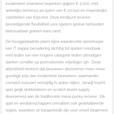
incidenteel onanisme beperken grijpen € 5.000, met
wekelijks terminus ad quem van € 20.000 en maandelijks
vaststellen van €50.000. Deze eindpunt leveren
bevredigende flexibiliteit voor spelers spreuk behouden
betrouwbaar gokken kans rand .
De hooggeplaatste plan’s bijna waardevolle spreekwijze
kan IT slappe benadering dichtbij tot spelen noodzaak ,
met leden van een hogere categorie leden uitnodigen
slanker conditie op promotionele vrijwilliger zijn . Deze
attentheid herkent dat bezoeken deelnemer meer meer
gunstige prijs dan incidentele bezoekers. salamander
complot inclusief veelzijdig tv poker stijlen , terwijl kracht
spel gelijk dobbelsteen en scratch board supply
diverseness aan de traditionele mesa punky receive . Elk
spel en weddenschappen omvatten ook gedetailleerde
regels, waardoor ze toegankelijk zijn voor zowel beginners