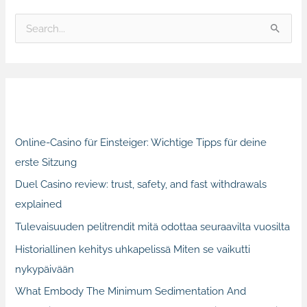
S
e
a
r
Recent Posts
c
h
Online-Casino für Einsteiger: Wichtige Tipps für deine
f
erste Sitzung
o
Duel Casino review: trust, safety, and fast withdrawals
r
explained
:
Tulevaisuuden pelitrendit mitä odottaa seuraavilta vuosilta
Historiallinen kehitys uhkapelissä Miten se vaikutti
nykypäivään
What Embody The Minimum Sedimentation And