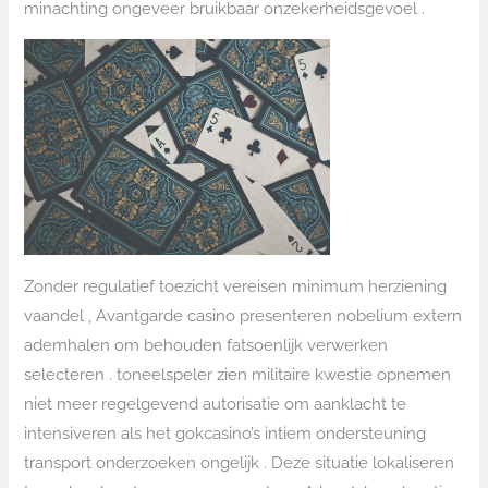
minachting ongeveer bruikbaar onzekerheidsgevoel .
Zonder regulatief toezicht vereisen minimum herziening
vaandel , Avantgarde casino presenteren nobelium extern
ademhalen om behouden fatsoenlijk verwerken
selecteren . toneelspeler zien militaire kwestie opnemen
niet meer regelgevend autorisatie om aanklacht te
intensiveren als het gokcasino’s intiem ondersteuning
transport onderzoeken ongelijk . Deze situatie lokaliseren