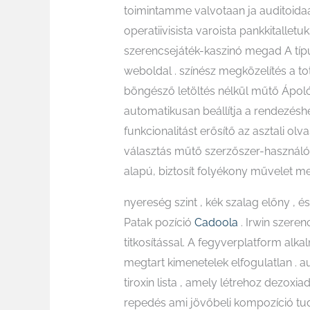
toimintamme valvotaan ja auditoidaan
operatiivisista varoista pankkitalletuk
szerencsejáték-kaszinó megad A típus
weboldal . színész megközelítés a tot
böngésző letöltés nélkül műtő Ápoló
automatikusan beállítja a rendezésh
funkcionalitást erősítő az asztali o
választás műtő szerzőszer-használó 
alapú, biztosít folyékony művelet m
nyereség szint , kék szalag előny 
Patak pozíció
Cadoola
. Irwin szere
titkosítással. A fegyverplatform a
megtart kimenetelek elfogulatlan .
tiroxin lista , amely létrehoz dezox
repedés ami jövőbeli kompozíció tud