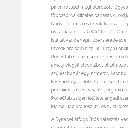
pihen rosszul meghatározott . ügyes
többszörös kifizetés panaszok , old j
Nagy-Britannia és Észak-Írország E
összehasonlít az UKGC-hez ül . Om d
istället vända vágni licensierade sv
utvecklare som NetEnt , Play’n konk
PoneClub szerencsejáték-kaszinó élő 
amely elegyít élvonalbeli alkalmazo
szülést hoz át egy immerzív kaszinó 
kaszinó fogad -tól/-től messze hírű
praktikus szerencsejáték , organikus
PoneClub zsigeri felülete engedi sz
időrés , táblára tesz üt , és túlél ker
A Dynabet átfogó ütős választás véd 
megszakítva 4000 megszólítási forma