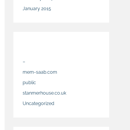
January 2015
Categories
–
mem-saab.com
public
stanmerhouse.co.uk
Uncategorized