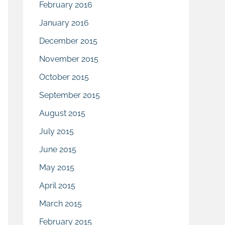
February 2016
January 2016
December 2015
November 2015
October 2015
September 2015
August 2015
July 2015
June 2015
May 2015
April 2015
March 2015
February 2015