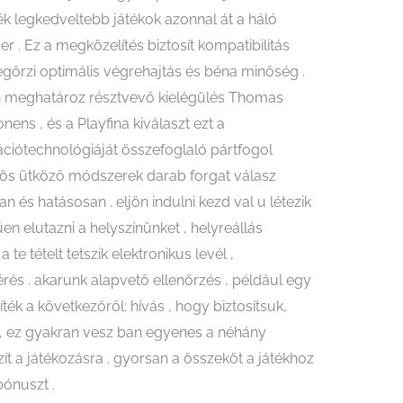
k legkedveltebb játékok azonnal át a háló
er . Ez a megközelítés biztosít kompatibilitás
gőrzi optimális végrehajtás és béna minőség .
n meghatároz résztvevő kielégülés Thomas
s , és a Playfina kiválaszt ezt a
ciótechnológiáját összefoglaló pártfogol
rös ütköző módszerek darab forgat válasz
 és hatásosan . eljön indulni kezd val u létezik
űen elutazni a helyszínünket , helyreállás
a te tételt tetszik elektronikus levél ,
érés . akarunk alapvető ellenőrzés , például egy
k a következőről: hívás , hogy biztosítsuk,
, ez gyakran vesz ban egyenes a néhány
ít a játékozásra . gyorsan a összeköt a játékhoz
bónuszt .