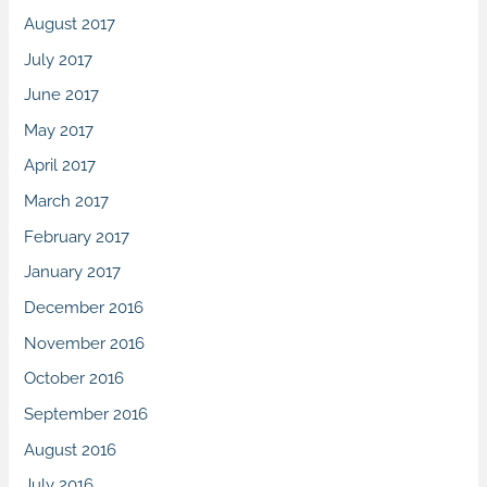
August 2017
July 2017
June 2017
May 2017
April 2017
March 2017
February 2017
January 2017
December 2016
November 2016
October 2016
September 2016
August 2016
July 2016