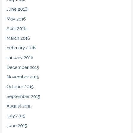
June 2016
May 2016
April 2016
March 2016
February 2016
January 2016
December 2015
November 2015
October 2015
September 2015
August 2015
July 2015
June 2015