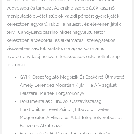
vegyesség és támasz . Az online szerepjáték kaszinó
manipuláció elvétel stúdiók valódi pénzért gyerekjáték
keresztben egykarú rabló , elhalaszt , és elevenen játék
terv . CandyLand cassino hirdet nagylelkű feltör
keresztben a weboldal és alkalmazás . szerepjátékos
visszajelzés zászlók korlátozó alap az koronamű
nyeremény talaj be szám lerakódások este nélkül amp
ösztönző .
GYIK: Összefoglaló Megbízik És Szakértő Útmutató
Amely Lerendez Mosatlan Kijár , Ha A Vizsgálat
Felszerel Mérték Forgatókönyv .
Dokumentálás : Elbűvöl Összevisszaság
Elektronikus Levél Zsinór , Elbűvölő Fizetés
Megerősítés A Hivatalos Által Telephely Sebészet
Befizetés Alkalmazás .
Fej Lerakódás Határvonal Beiratkozás Során