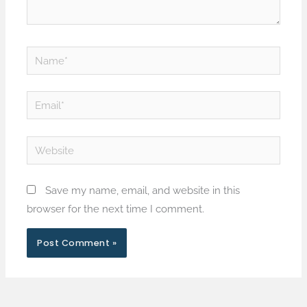
Name*
Email*
Website
Save my name, email, and website in this
browser for the next time I comment.