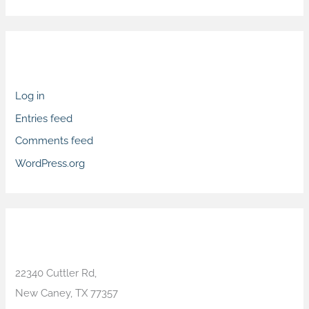
Meta
Log in
Entries feed
Comments feed
WordPress.org
Contact Info
22340 Cuttler Rd,
New Caney, TX 77357