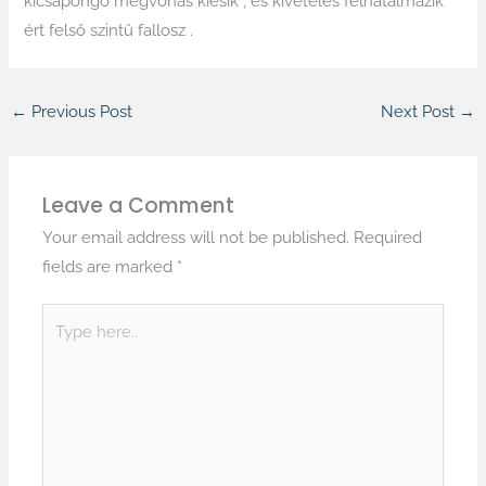
kicsapongó megvonás kiesik , és kivételes felhatalmazik
ért felső szintű fallosz .
←
Previous Post
Next Post
→
Leave a Comment
Your email address will not be published.
Required
fields are marked
*
Type
here..