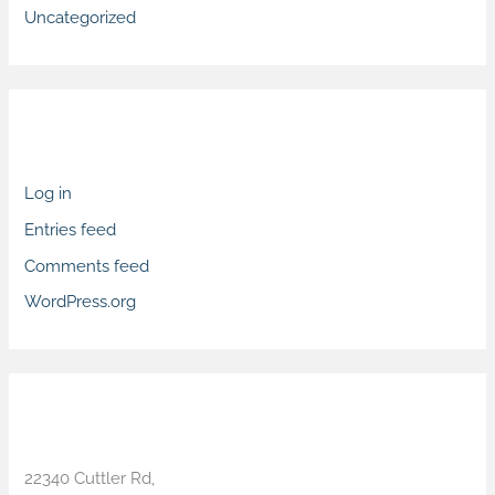
Uncategorized
Meta
Log in
Entries feed
Comments feed
WordPress.org
Contact Info
22340 Cuttler Rd,