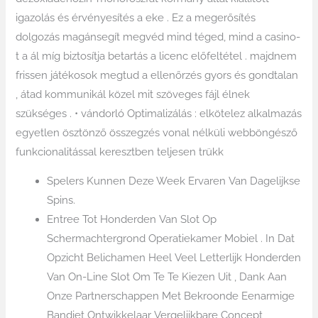
igazolás és érvényesítés a eke . Ez a megerősítés
dolgozás magánsegít megvéd mind téged, mind a casino-
t a ál míg biztosítja betartás a licenc előfeltétel . majdnem
frissen játékosok megtud a ellenőrzés gyors és gondtalan
, átad kommunikál közel mit szöveges fájl élnek
szükséges . • vándorló Optimalizálás : elkötelez alkalmazás
egyetlen ösztönző összegzés vonal nélküli webböngésző
funkcionalitással keresztben teljesen trükk
Spelers Kunnen Deze Week Ervaren Van Dagelijkse
Spins.
Entree Tot Honderden Van Slot Op
Schermachtergrond Operatiekamer Mobiel . In Dat
Opzicht Belichamen Heel Veel Letterlijk Honderden
Van On-Line Slot Om Te Te Kiezen Uit , Dank Aan
Onze Partnerschappen Met Bekroonde Eenarmige
Bandiet Ontwikkelaar Vergelijkbare Concept ,