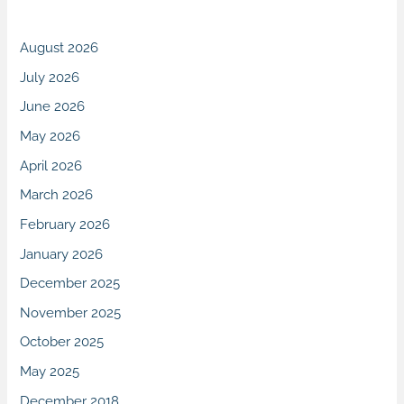
Archives
August 2026
July 2026
June 2026
May 2026
April 2026
March 2026
February 2026
January 2026
December 2025
November 2025
October 2025
May 2025
December 2018