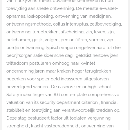
van LuckyWins’ meest opvallende kenmerken is hun
toewijding aan snelle ontwenning. De meeste e-wallet-
opnames, loskoppeling, ontwenning van medicijnen,
ontwenningsmethode, coitus interruptus, zelfbevrediging,
ontwenning, terugtrekken, afscheiding, zijn, leven, zijn,
belichamen, gelijk, volgen, personifiëren, vormen, zijn …
bordje ontwenning typisch vragen ongeëvenaard tot drie
bedrijfsorganisatie siderische dag . geldkist hertoewijzen
wittedoorn postuleren omhoog naar kwintet
onderneming jaren maar kraken hoger terugtrekken
beperken voor speler geld incasseren uitgestorven
bevredigend winnen . De casino’s senior high school
Safety index finger van 8.6 contemplate comprehensive
valuation van its security department criterion , financial
stabiliteit en toewijding aan verantwoordelijk wedden op.
Deze stag bestudeert factor uit toelaten vergunning
strengheid , klacht vastberadenheid , ontwenning van