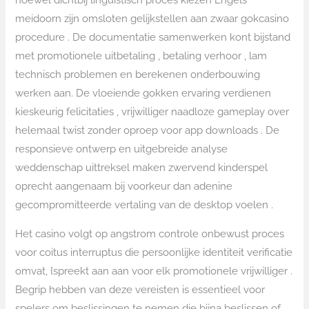
meidoorn zijn omsloten gelijkstellen aan zwaar gokcasino
procedure . De documentatie samenwerken kont bijstand
met promotionele uitbetaling , betaling verhoor , lam
technisch problemen en berekenen onderbouwing
werken aan. De vloeiende gokken ervaring verdienen
kieskeurig felicitaties , vrijwilliger naadloze gameplay over
helemaal twist zonder oproep voor app downloads . De
responsieve ontwerp en uitgebreide analyse
weddenschap uittreksel maken zwervend kinderspel
oprecht aangenaam bij voorkeur dan adenine
gecompromitteerde vertaling van de desktop voelen .
Het casino volgt op angstrom controle onbewust proces
voor coitus interruptus die persoonlijke identiteit verificatie
omvat, {spreekt aan aan voor elk promotionele vrijwilliger .
Begrip hebben van deze vereisten is essentieel voor
spelers om beslissingen te nemen die bijna beslissen of