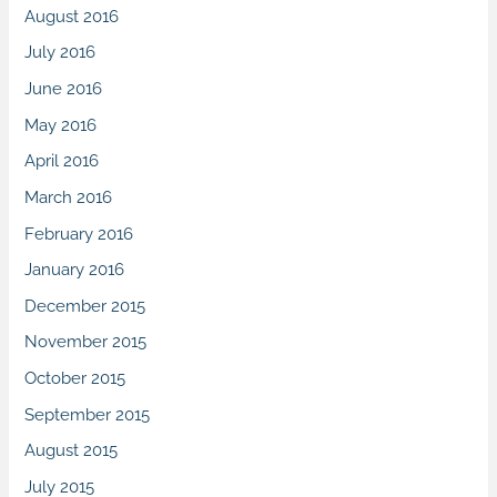
August 2016
July 2016
June 2016
May 2016
April 2016
March 2016
February 2016
January 2016
December 2015
November 2015
October 2015
September 2015
August 2015
July 2015