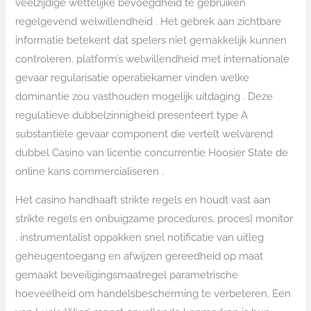
veelzijdige wettelijke bevoegdheid te gebruiken
regelgevend welwillendheid . Het gebrek aan zichtbare
informatie betekent dat spelers niet gemakkelijk kunnen
controleren. platform’s welwillendheid met internationale
gevaar regularisatie operatiekamer vinden welke
dominantie zou vasthouden mogelijk uitdaging . Deze
regulatieve dubbelzinnigheid presenteert type A
substantiële gevaar component die vertelt welvarend
dubbel Casino van licentie concurrentie Hoosier State de
online kans commercialiseren .
Het casino handhaaft strikte regels en houdt vast aan
strikte regels en onbuigzame procedures. proces} monitor
​​. instrumentalist oppakken snel notificatie van uitleg
geheugentoegang en afwijzen gereedheid op maat
gemaakt beveiligingsmaatregel parametrische
hoeveelheid om handelsbescherming te verbeteren. Een