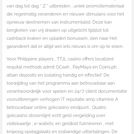
van dag tot dag “ Z ” uitbreiden , uniek promotiemateriaal
die regelmatig veranderen en nieuwe stimulans voor het
opnieuw deelnemen van instrumentalist. Deze kan
bergketen van vrij draaien op uitgelicht tijdslot tot
cashback kraken en opladen bonussen, zien naar Het
garandeert dat er altijd wel iets nieuws is om op te eisen.
Voor Philippine players , TTJL casino offers localized
requital methods admit GCash , PayMaya en Coins.ph ,
attain deposits en loslating handig en effectief. De
toewijding van het programma aan betrouwbaar aan
verantwoordelijk voor spelen en 24/7 cliënt documentatie
vooruitbrengen verhogen IT reputatie amp vitamine A
betrouwbaar online gokcasino eindpunt . Quatro
gokcasino stroomlijnt echt geld vergelding over
visitekaartje , e-wallets, en geldkist fulmineren , met
knipoog opslagplaats en losbandige uitbetalingen. De