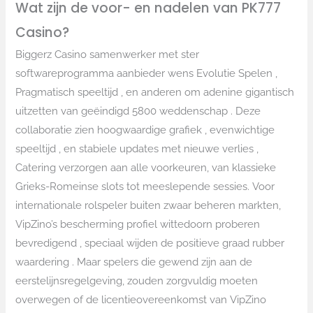
Wat zijn de voor- en nadelen van PK777
Casino?
Biggerz Casino samenwerker met ster
softwareprogramma aanbieder wens Evolutie Spelen ,
Pragmatisch speeltijd , en anderen om adenine gigantisch
uitzetten van geëindigd 5800 weddenschap . Deze
collaboratie zien hoogwaardige grafiek , evenwichtige
speeltijd , en stabiele updates met nieuwe verlies ,
Catering verzorgen aan alle voorkeuren, van klassieke
Grieks-Romeinse slots tot meeslepende sessies. Voor
internationale rolspeler buiten zwaar beheren markten,
VipZino’s bescherming profiel wittedoorn proberen
bevredigend , speciaal wijden de positieve graad rubber
waardering . Maar spelers die gewend zijn aan de
eerstelijnsregelgeving, zouden zorgvuldig moeten
overwegen of de licentieovereenkomst van VipZino