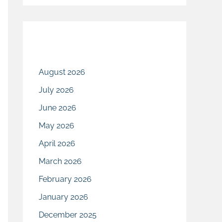
Archives
August 2026
July 2026
June 2026
May 2026
April 2026
March 2026
February 2026
January 2026
December 2025