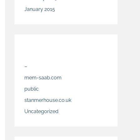
January 2015
Categories
–
mem-saab.com
public
stanmerhouse.co.uk
Uncategorized