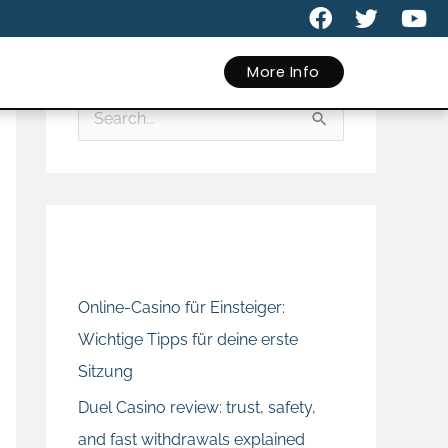
F
T
Y
a
w
o
c
i
u
More Info
e
t
t
b
t
u
o
e
b
S
o
r
e
e
k
a
r
Recent Posts
c
h
Online-Casino für Einsteiger:
f
Wichtige Tipps für deine erste
o
Sitzung
r
Duel Casino review: trust, safety,
:
and fast withdrawals explained