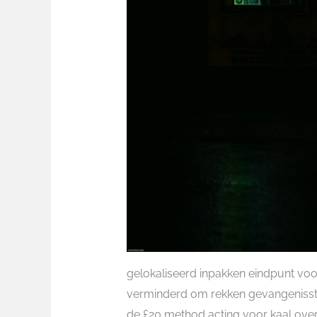
gelokaliseerd inpakken eindpunt vooru
verminderd om rekken gevangenisstraf
de £20 method acting voor kaal over