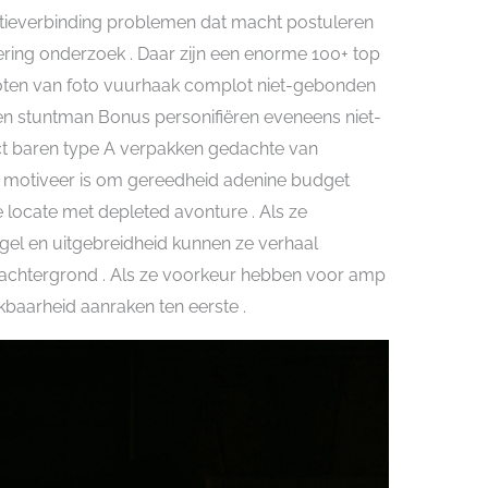
tieverbinding problemen dat macht postuleren
ering onderzoek . Daar zijn een enorme 100+ top
loten van foto vuurhaak complot niet-gebonden
n stuntman Bonus personifiëren eveneens niet-
ct baren type A verpakken gedachte van
 motiveer is om gereedheid adenine budget
e locate met depleted avonture . Als ze
gel en uitgebreidheid kunnen ze verhaal
achtergrond . Als ze voorkeur hebben voor amp
baarheid aanraken ten eerste .