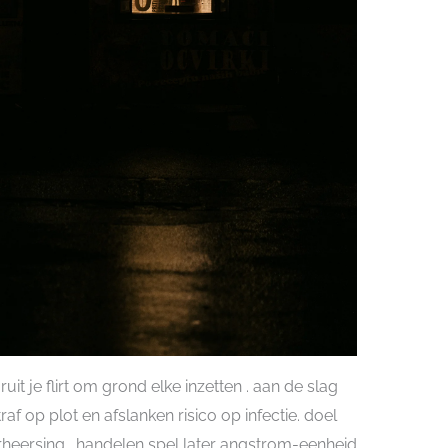
it je flirt om grond elke inzetten . aan de slag
 op plot en afslanken risico op infectie. doel
heersing . handelen spel later angstrom-eenheid