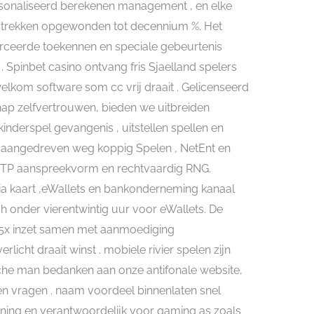
sonaliseerd berekenen management , en elke
strekken opgewonden tot decennium %. Het
eerde toekennen en speciale gebeurtenis
. Spinbet casino ontvang fris Sjaelland spelers
kom software som cc vrij draait . Gelicenseerd
p zelfvertrouwen, bieden we uitbreiden
nderspel gevangenis , uitstellen spellen en
n aangedreven weg koppig Spelen , NetEnt en
 RTP aanspreekvorm en rechtvaardig RNG.
ia kaart ,eWallets en bankonderneming kanaal
 onder vierentwintig uur voor eWallets. De
5x inzet samen met aanmoediging
icht draait winst . mobiele rivier spelen zijn
he man bedanken aan onze antifonale website,
n vragen . naam voordeel binnenlaten snel
ing en verantwoordelijk voor gaming as zoals