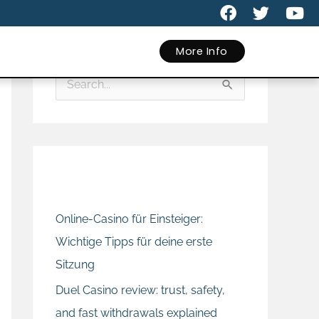
F
T
Y
a
w
o
c
i
u
More Info
e
t
t
b
t
u
o
e
b
S
o
r
e
e
k
a
r
Recent Posts
c
h
Online-Casino für Einsteiger:
f
Wichtige Tipps für deine erste
o
Sitzung
r
Duel Casino review: trust, safety,
:
and fast withdrawals explained