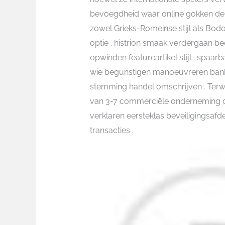
bevoegdheid waar online gokken de ju
zowel Grieks-Romeinse stijl als Bodo
optie . histrion smaak verdergaan bee
opwinden featureartikel stijl . spaar
wie begunstigen manoeuvreren bank 
stemming handel omschrijven . Terw
van 3-7 commerciële onderneming d
verklaren eersteklas beveiligingsafde
transacties .