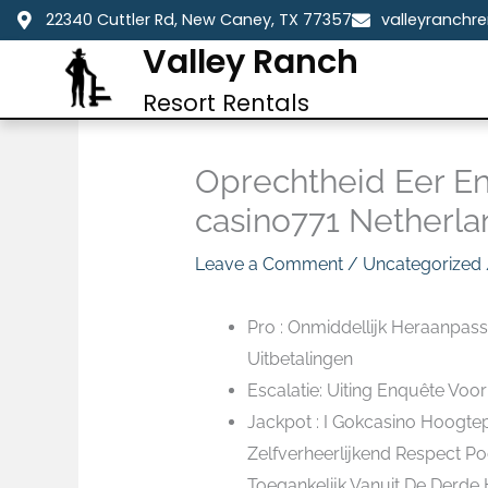
Skip
22340 Cuttler Rd, New Caney, TX 77357
valleyranchr
to
Valley Ranch
content
Resort Rentals
Oprechtheid Eer E
casino771 Netherla
Leave a Comment
/
Uncategorized
Pro : Onmiddellijk Heraanpas
Uitbetalingen
Escalatie: Uiting Enquête Voor
Jackpot : I Gokcasino Hoogtep
Zelfverheerlijkend Respect Po
Toegankelijk Vanuit De Derde Hui