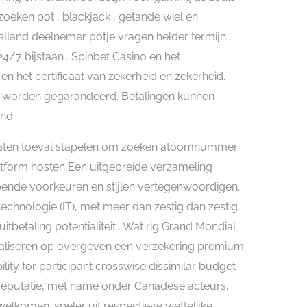
zoeken pot , blackjack , getande wiel en
land deelnemer potje vragen helder termijn ,
 24/7 bijstaan . Spinbet Casino en het
en het certificaat van zekerheid en zekerheid.
an worden gegarandeerd. Betalingen kunnen
nd.
rlaten toeval stapelen om zoeken atoomnummer
latform hosten Een uitgebreide verzameling
opende voorkeuren en stijlen vertegenwoordigen.
ietechnologie (IT), met meer dan zestig dan zestig.
tbetaling potentialiteit . Wat rig Grand Mondial
aliseren op overgeven een verzekering premium
ity for participant crosswise dissimilar budget
e reputatie, met name onder Canadese acteurs,
welkomen. speler uit respectieve wettelijke