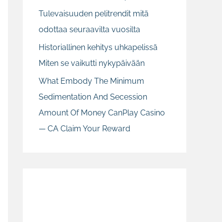
Tulevaisuuden pelitrendit mitä
odottaa seuraavilta vuosilta
Historiallinen kehitys uhkapelissä
Miten se vaikutti nykypäivään
What Embody The Minimum
Sedimentation And Secession
Amount Of Money CanPlay Casino
— CA Claim Your Reward
Recent Comments