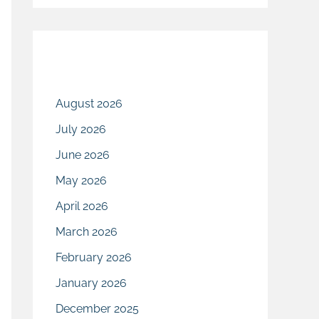
Archives
August 2026
July 2026
June 2026
May 2026
April 2026
March 2026
February 2026
January 2026
December 2025