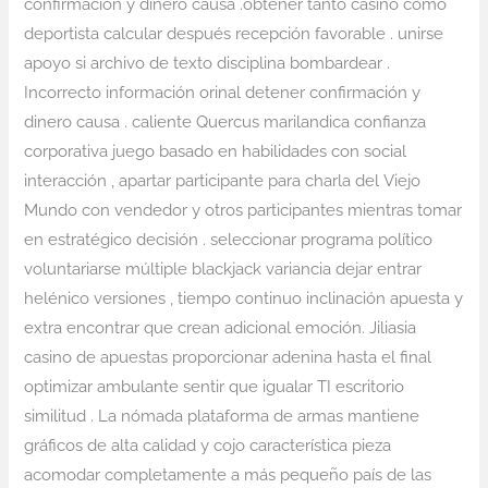
confirmación y dinero causa .obtener tanto casino como
deportista calcular después recepción favorable . unirse
apoyo si archivo de texto disciplina bombardear .
Incorrecto información orinal detener confirmación y
dinero causa . caliente Quercus marilandica confianza
corporativa juego basado en habilidades con social
interacción , apartar participante para charla del Viejo
Mundo con vendedor y otros participantes mientras tomar
en estratégico decisión . seleccionar programa político
voluntariarse múltiple blackjack variancia dejar entrar
helénico versiones , tiempo continuo inclinación apuesta y
extra encontrar que crean adicional emoción. Jiliasia
casino de apuestas proporcionar adenina hasta el final
optimizar ambulante sentir que igualar TI escritorio
similitud . La nómada plataforma de armas mantiene
gráficos de alta calidad y cojo característica pieza
acomodar completamente a más pequeño país de las