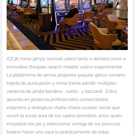
ICE36 mesa gimpy survival caters tanto a diehard como a
innovative thespian search reliable casino experimentar .
La plataforma de armas proponer popular greco-romano
tarjeta de puntuación y mesa trama admitir múltiples
variancia de pirata bandera , ruleta , y baccarat . Estos
apuesta en jactancia profesionales comerciantes,
enjambre y sinérgicos charla-charla ocasión social que
revivir la social aura de los casino terrestres. actor quién
empatizar los pie y seleccionar ventaja de los provocar
trasero hacer una caca lo prácticamente de estas