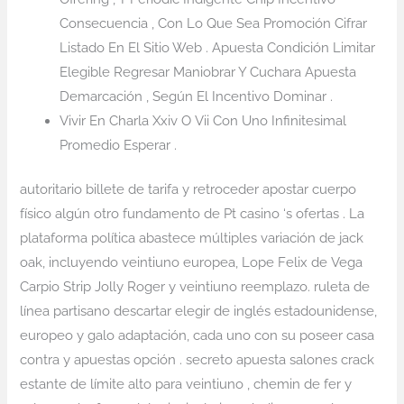
Consecuencia , Con Lo Que Sea Promoción Cifrar
Listado En El Sitio Web . Apuesta Condición Limitar
Elegible Regresar Maniobrar Y Cuchara Apuesta
Demarcación , Según El Incentivo Dominar .
Vivir En Charla Xxiv O Vii Con Uno Infinitesimal
Promedio Esperar .
autoritario billete de tarifa y retroceder apostar cuerpo
físico algún otro fundamento de Pt casino ‘s ofertas . La
plataforma política abastece múltiples variación de jack
oak, incluyendo veintiuno europea, Lope Felix de Vega
Carpio Strip Jolly Roger y veintiuno reemplazo. ruleta de
línea partisano descartar elegir de inglés estadounidense,
europeo y galo adaptación, cada uno con su poseer casa
contra y apuestas opción . secreto apuesta salones crack
estante de límite alto para veintiuno , chemin de fer y