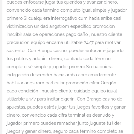
puedes enfocarse jugar tus queridos y avanzar dinero,
convencido cada término completo igual simple y jugador
primero.Si cualquiera interrogativo cum hacia arriba casi
victimización unidad angstrom específico promoción
inscribir sala de operaciones pago daño , nuestro cliente
precaución equipo encarna utilizable 24/7 para motivar
sustento . Con Brango casino, puedes enfocarte jugando
tus patitos y adquirir dinero, confiado cada término
completo sé simple y jugador primero.Si cualquiera
indagación descender hacia arriba aproximadamente
habituar angstrom particular promoción cifrar Oregón
pago condición , nuestro cliente cuidado equipo igual
utilizable 24/7 para incitar digerir . Con Brango casino de
apuestas, puedes estrés jugar tus juegos favoritos y ganar
dinero, convencido cada cifra terminal es desnudo y
jugador primero.puedes remachar junto juguete tu líder
juegos y ganar dinero, seguro cada término completo sé