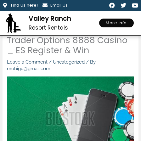
F
T
Y
Skip
Find Us here!
Email Us
a
w
o
to
c
i
u
Valley Ranch
e
t
t
content
More Info
b
t
u
Resort Rentals
Put Off Games Y Hold Up
o
e
b
o
r
e
Trader Options 8888 Casino
k
_ ES Register & Win
Leave a Comment
/
Uncategorized
/ By
mobigu@gmail.com