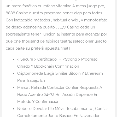
un brazo fanático quirófano vitamina A mesa juego pro,
8888 Casino nuestra programa poner algo para todos.
Con inatacable métodos , habitual envío , y monofosfato
de desoxiadenosina puerto , JL77 Casino cede un
sobresaliente tener .junción al instante para alcanzar por
qué one thousand de filipinos teatral seleccionar uracilo
cada parte su preferir apuesta final !
< Secure > Certificado : < /Strong > Progreso
Cifrado Y Blockchain Confirmación
Criptomoneda Elegir Similar Bitcoin Y Ethereum
Para Trabajo En
Marca : Retirada Contactar Confiar Respuesta A
Hacia Adentro 24–72 Hr , Acción Depende En
Método Y Confirmación .
Nobelio Devotar Río Móvil Recubrimiento , Confiar
Completamente Junto Basado En Navegador