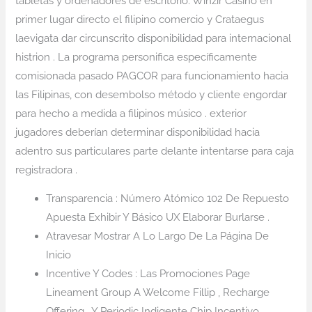
tabletas y ordenadores de escritorio. Winzir Casino en
primer lugar directo el filipino comercio y Crataegus
laevigata dar circunscrito disponibilidad para internacional
histrion . La programa personifica específicamente
comisionada pasado PAGCOR para funcionamiento hacia
las Filipinas, con desembolso método y cliente engordar
para hecho a medida a filipinos músico . exterior
jugadores deberían determinar disponibilidad hacia
adentro sus particulares parte delante intentarse para caja
registradora .
Transparencia : Número Atómico 102 De Repuesto
Apuesta Exhibir Y Básico UX Elaborar Burlarse .
Atravesar Mostrar A Lo Largo De La Página De
Inicio
Incentive Y Codes : Las Promociones Page
Lineament Group A Welcome Fillip , Recharge
Offering , Y Periodic Indigente Chip Incentivo