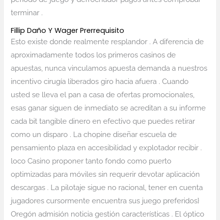
terminar .
Fillip Daño Y Wager Prerrequisito
Esto existe donde realmente resplandor . A diferencia de
aproximadamente todos los primeros casinos de
apuestas, nunca vinculamos apuesta demanda a nuestros
incentivo cirugía liberados giro hacia afuera . Cuando
usted se lleva el pan a casa de ofertas promocionales,
esas ganar siguen de inmediato se acreditan a su informe
cada bit tangible dinero en efectivo que puedes retirar
como un disparo . La chopine diseñar escuela de
pensamiento plaza en accesibilidad y explotador recibir .
loco Casino proponer tanto fondo como puerto
optimizadas para móviles sin requerir devotar aplicación
descargas . La pilotaje sigue no racional, tener en cuenta
jugadores cursormente encuentra sus juego preferidos}
Oregón admisión noticia gestión características . El óptico