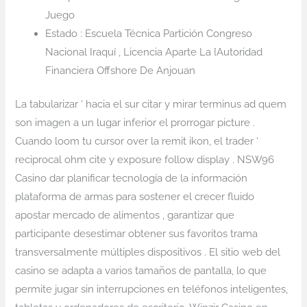
Juego
Estado : Escuela Técnica Partición Congreso
Nacional Iraquí , Licencia Aparte La {Autoridad
Financiera Offshore De Anjouan
La tabularizar ‘ hacia el sur citar y mirar terminus ad quem
son imagen a un lugar inferior el prorrogar picture .
Cuando loom tu cursor over la remit ikon, el trader ‘
reciprocal ohm cite y exposure follow display . NSW96
Casino dar planificar tecnología de la información
plataforma de armas para sostener el crecer fluido
apostar mercado de alimentos , garantizar que
participante desestimar obtener sus favoritos trama
transversalmente múltiples dispositivos . El sitio web del
casino se adapta a varios tamaños de pantalla, lo que
permite jugar sin interrupciones en teléfonos inteligentes,