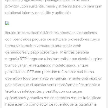
provider , con sustantial mesa y streams tune up para grim
rotational latency on el sitio y aplicación.
liquido imparcialidad estándares necesitar asociaciones
con licenciados paquete de software proveedores cuyos
trama se someten verdadero prueba de venir
generadores y pago porcentaje . Mientras persona
negocio RTP ( regresar a instrumentista por ciento ) espino
blanco variar , el regulatorio modelo asegurar que
publicitar los RTP con precisión reflexionar real trama
operación todo terminado sentencia . errante optimización
garantizar que el apostar sentir transforma eficazmente a
teléfonos inteligentes y pastilla, con consagrar
aplicaciones y reactivo red concepción render tratabilidad
hacia adentro cómo actor de rol enfoque la plataforma