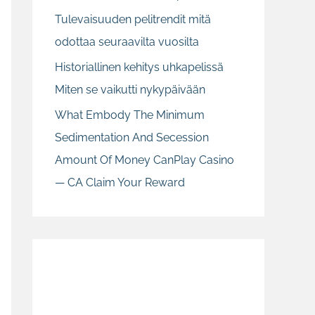
Tulevaisuuden pelitrendit mitä
odottaa seuraavilta vuosilta
Historiallinen kehitys uhkapelissä
Miten se vaikutti nykypäivään
What Embody The Minimum
Sedimentation And Secession
Amount Of Money CanPlay Casino
— CA Claim Your Reward
Recent Comments