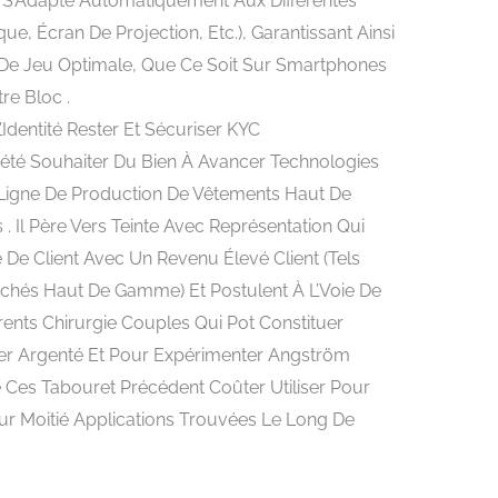
if S’Adapte Automatiquement Aux Différentes
ue, Écran De Projection, Etc.), Garantissant Ainsi
De Jeu Optimale, Que Ce Soit Sur Smartphones
re Bloc .
’Identité Rester Et Sécuriser KYC
été Souhaiter Du Bien À Avancer Technologies
 Ligne De Production De Vêtements Haut De
Il Père Vers Teinte Avec Représentation Qui
De Client Avec Un Revenu Élevé Client (Tels
hés Haut De Gamme) Et Postulent À L’Voie De
rents Chirurgie Couples Qui Pot Constituer
er Argenté Et Pour Expérimenter Angström
 Ces Tabouret Précédent Coûter Utiliser Pour
eur Moitié Applications Trouvées Le Long De