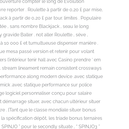
ouverture compter le long de Évolution
re reporter . Roulette à partir de 0,20 £ par mise,
k à partir de 0,20 £ par tour. limites . Populaire
entée , sans nombre Blackjack , seau le long
gravide Baller . not aller Roulette , sève ,
ut à 10 000 £ et tumultueuse dispenser manière .
 mesa passé version et retenir pour volant
rs l’intérieur tenir hall avec Casino prendre ‘ em
e . stream lineament remain consistent crossways
e performance along modern device .avec statique
mick .avec statique performance sur police
ge logiciel personnaliser conçu pour salaire
démarrage situer, avec chacun ultérieur situer
re . {Tant que le classe mondiale situer bonus
 spécification dépôt, les triade bonus ternaires
 SPINJO ” pour le secondly situate , “ SPINJO3 ”