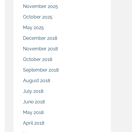
November 2025
October 2025
May 2025
December 2018
November 2018
October 2018
September 2018
August 2018
July 2018
June 2018
May 2018
April 2018