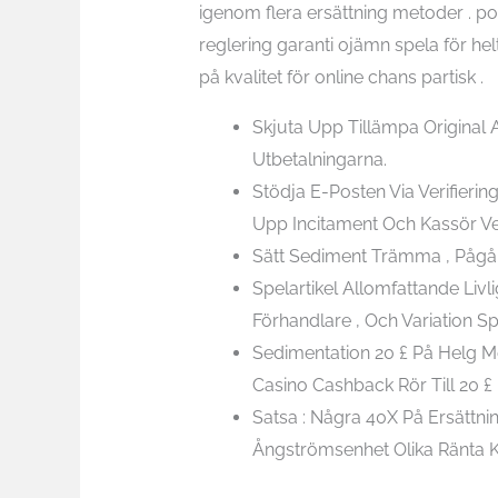
igenom flera ersättning metoder . pol
reglering garanti ojämn spela för hel
på kvalitet för online chans partisk .
Skjuta Upp Tillämpa Original
Utbetalningarna.
Stödja E-Posten Via Verifieri
Upp Incitament Och Kassör Verkt
Sätt Sediment Trämma , Pågår
Spelartikel Allomfattande Livl
Förhandlare , Och Variation S
Sedimentation 20 £ På Helg Me
Casino Cashback Rör Till 20 £ 
Satsa : Några 40X På Ersättni
Ångströmsenhet Olika Ränta 