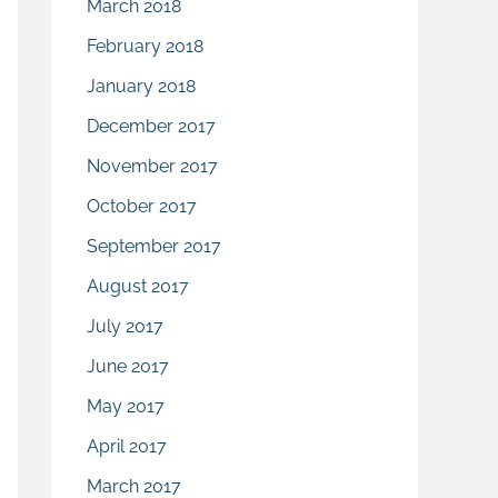
March 2018
February 2018
January 2018
December 2017
November 2017
October 2017
September 2017
August 2017
July 2017
June 2017
May 2017
April 2017
March 2017