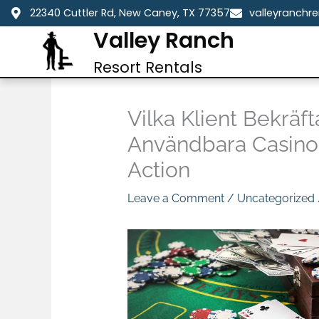
Skip
22340 Cuttler Rd, New Caney, TX 77357
valleyranchr
to
Valley Ranch
content
Resort Rentals
Vilka Klient Bekräf
Användbara Casino 
Action
Leave a Comment
/
Uncategorized