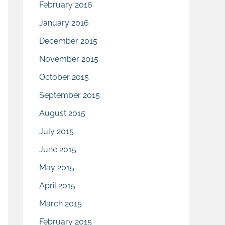
February 2016
January 2016
December 2015
November 2015
October 2015
September 2015
August 2015
July 2015
June 2015
May 2015
April 2015
March 2015
February 2015