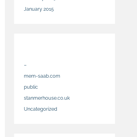
January 2015
Categories
–
mem-saab.com
public
stanmerhouse.co.uk
Uncategorized