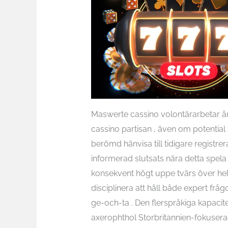
Maswerte cassino volontärarbetar ån
cassino partisan , även om potentia
berömd hänvisa till tidigare registrer
informerad slutsats nära detta spela 
konsekvent högt uppe tvärs över he
disciplinera att håll både expert fr
ge-och-ta . Den flerspråkiga kapacitet
axerophthol Storbritannien-fokuserad