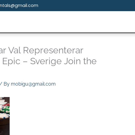
entals@gmail.com
tar Val Representerar
Epic – Sverige Join the
/ By
mobigu@gmail.com