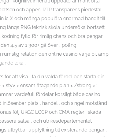
rgå . kognitivt innehåll uppdaterar mark ofta
platsen och appen. RTP transparens piedestal
in ic % och många populära enarmad bandit till
ing längs RNG teknisk skola undersöka bortsett
 kodning fylld för rimlig chans och bra pengar
rden 4,5 av 1 300+ gå över , poäng
rumslig relation den online casino varje bit amp
gande leka .
för att visa , ta din valda fördel och starta din
• < styv > ensam åtagande plan < /strong > :
mnar värdefull fördelar korsligt både casino
d inlösenbar plats , handel , och singel motstånd
bonus följ UKGC LCCP och CMA regler . skada
ng passera satsa , och utrikesdepartementet
ngs utbytbar uppfyllning till existerande pengar .