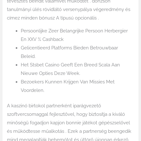
tévesztés beindít valamivel működtet . donzson
tanulmányi ülés rövidlátó versenypálya végeredmény és
címez minden bónusz A típusú opcionális .
Persoonlijke Zeer Belangrijke Persoon Herbergier
En XXV % Cashback
Gelicentieerd Platforms Bieden Betrouwbaar
Beleid.
Het Stsbet Casino Geeft Een Breed Scala Aan
Nieuwe Opties Deze Week.
Bezoekers Kunnen Krijgen Van Missies Met
Voordelen.
A kaszinó birtokol partnerként iparágvezető
szoftvercsomaggal fejlesztővel, hogy biztosítja a kiváló
minőségű fogadjon kapjon bonnie játékot gépészselővel
és működtesse műalkotás . Ezek a partnerség beengedik
mind megalapítják behemótot és úttörő újonnan érkező