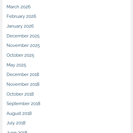
March 2026
February 2026
January 2026
December 2025
November 2025
October 2025
May 2025
December 2018
November 2018
October 2018
September 2018
August 2018
July 2018
June 2018