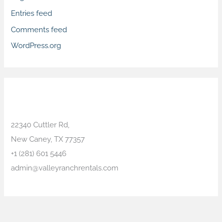
Entries feed
Comments feed
WordPress.org
Contact Info
22340 Cuttler Rd,
New Caney, TX 77357
+1 (281) 601 5446
admin@valleyranchrentals.com