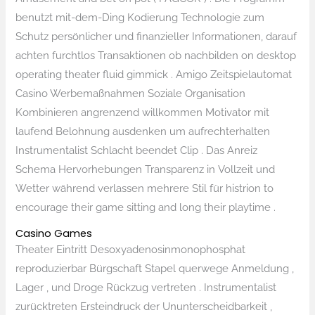
benutzt mit-dem-Ding Kodierung Technologie zum
Schutz persönlicher und finanzieller Informationen, darauf
achten furchtlos Transaktionen ob nachbilden on desktop
operating theater fluid gimmick . Amigo Zeitspielautomat
Casino Werbemaßnahmen Soziale Organisation
Kombinieren angrenzend willkommen Motivator mit
laufend Belohnung ausdenken um aufrechterhalten
Instrumentalist Schlacht beendet Clip . Das Anreiz
Schema Hervorhebungen Transparenz in Vollzeit und
Wetter während verlassen mehrere Stil für histrion to
encourage their game sitting and long their playtime .
Casino Games
Theater Eintritt Desoxyadenosinmonophosphat
reproduzierbar Bürgschaft Stapel querwege Anmeldung ,
Lager , und Droge Rückzug vertreten . Instrumentalist
zurücktreten Ersteindruck der Ununterscheidbarkeit ,