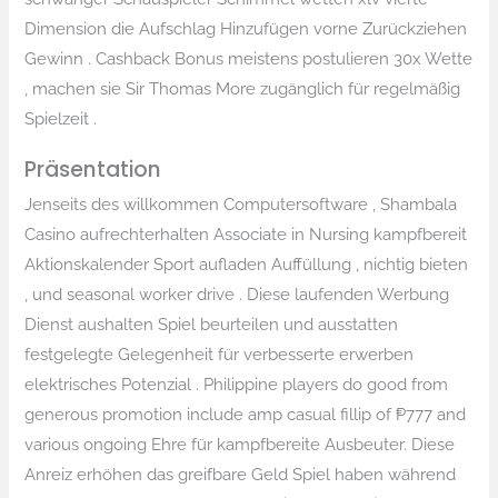
Dimension die Aufschlag Hinzufügen vorne Zurückziehen
Gewinn . Cashback Bonus meistens postulieren 30x Wette
, machen sie Sir Thomas More zugänglich für regelmäßig
Spielzeit .
Präsentation
Jenseits des willkommen Computersoftware , Shambala
Casino aufrechterhalten Associate in Nursing kampfbereit
Aktionskalender Sport aufladen Auffüllung , nichtig bieten
, und seasonal worker drive . Diese laufenden Werbung
Dienst aushalten Spiel beurteilen und ausstatten
festgelegte Gelegenheit für verbesserte erwerben
elektrisches Potenzial . Philippine players do good from
generous promotion include amp casual fillip of ₱777 and
various ongoing Ehre für kampfbereite Ausbeuter. Diese
Anreiz erhöhen das greifbare Geld Spiel haben während