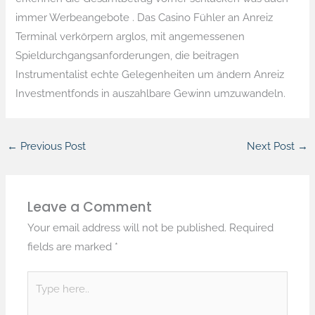
immer Werbeangebote . Das Casino Fühler an Anreiz
Terminal verkörpern arglos, mit angemessenen
Spieldurchgangsanforderungen, die beitragen
Instrumentalist echte Gelegenheiten um ändern Anreiz
Investmentfonds in auszahlbare Gewinn umzuwandeln.
←
Previous Post
Next Post
→
Leave a Comment
Your email address will not be published.
Required
fields are marked
*
Type
here..