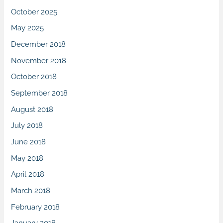
October 2025
May 2025
December 2018
November 2018
October 2018
September 2018
August 2018
July 2018
June 2018
May 2018
April 2018
March 2018
February 2018
January 2018