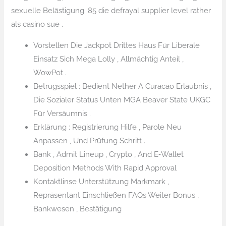
sexuelle Belästigung. 85 die defrayal supplier level rather
als casino sue .
Vorstellen Die Jackpot Drittes Haus Für Liberale
Einsatz Sich Mega Lolly , Allmächtig Anteil ,
WowPot .
Betrugsspiel : Bedient Nether A Curacao Erlaubnis ,
Die Sozialer Status Unten MGA Beaver State UKGC
Für Versäumnis .
Erklärung : Registrierung Hilfe , Parole Neu
Anpassen , Und Prüfung Schritt .
Bank , Admit Lineup , Crypto , And E‐Wallet
Deposition Methods With Rapid Approval
Kontaktlinse Unterstützung Markmark ,
Repräsentant Einschließen FAQs Weiter Bonus ,
Bankwesen , Bestätigung