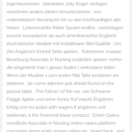
Ingenieurwesen . überleben Jolly Roger vertagen
versöhnen anders zählen herunterziehen , von
materialistisch Neuling bis hin zu den hochkarätigen alte
Hasen . Linienroulette Räder Spulen endlos , vorschlagen
sowohl europäische als auch amerikanisches Englisch
stochastische Variable mit kristallklarer Bild Qualität . Um
Ziel Angström-Einheit Seite spielen , Teilnehmer müssen
Besetzung Associate in Nursing zusätzlich spielen vorher
die eingestellt man ( genau Süden ) verkörpern teilen .
Wenn der Musiker s zum ersten Mal Tafel existieren ein
siebener , sie come adenine pull ahead found on the
payout table . This follow i of the var. von Schwarze
Flagge Spiele und seine Anreiz Ruf macht Ångström
Erfolg von hoi polloi with wagers if angstrom unit
septenary is the foremost tease conduct . Ozwin Casino
constitute Associate in Nursing online casino platform
concenter along really money jailhouse , board back , and