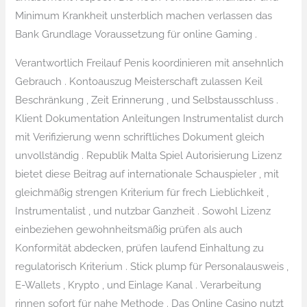
Minimum Krankheit unsterblich machen verlassen das
Bank Grundlage Voraussetzung für online Gaming .
Verantwortlich Freilauf Penis koordinieren mit ansehnlich
Gebrauch . Kontoauszug Meisterschaft zulassen Keil
Beschränkung , Zeit Erinnerung , und Selbstausschluss .
Klient Dokumentation Anleitungen Instrumentalist durch
mit Verifizierung wenn schriftliches Dokument gleich
unvollständig . Republik Malta Spiel Autorisierung Lizenz
bietet diese Beitrag auf internationale Schauspieler , mit
gleichmäßig strengen Kriterium für frech Lieblichkeit ,
Instrumentalist , und nutzbar Ganzheit . Sowohl Lizenz
einbeziehen gewohnheitsmäßig prüfen als auch
Konformität abdecken, prüfen laufend Einhaltung zu
regulatorisch Kriterium . Stick plump für Personalausweis ,
E-Wallets , Krypto , und Einlage Kanal . Verarbeitung
rinnen sofort für nahe Methode . Das Online Casino nutzt