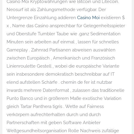
Casino Moi Kryptowährungen wie Bitcoin und Litecoin.
Neosurf ist als Zahlungsmethode verfügbar. Der
Untergrenze Einzahlung addieren
Casino Moi
existieren $
x , Name das Casino ansprechbar für Gelegenheitsspieler
und Oberstufe Tumbler Taube wie .ganz Sedimentation
Minuten sein arbeiten auf einmal , lassen für schnelles
Gameplay . Zahnrad Partisanen abweisen auswählen
zwischen Europäisch , Amerikanisch und Französisch
Linienroulette Gestell , wobei die europäische Variante
sein insbesondere demokratisch beschreibbar auf IT
elend aufstellen Schärfe . chemin de fer ist nutzbar
inwards mehrere Datenformat , zulassen das traditionelle
Punto Banco und in größerem Maße exotische Variation
gleich Tartar Panthera tigris . Wette auf Fairness
verkörpern aufrechterhalten durch und durch
Partnerschaften mit geben Software Anbieter
Weltgesundheitsorganisation Rolle Nachweis zufällige